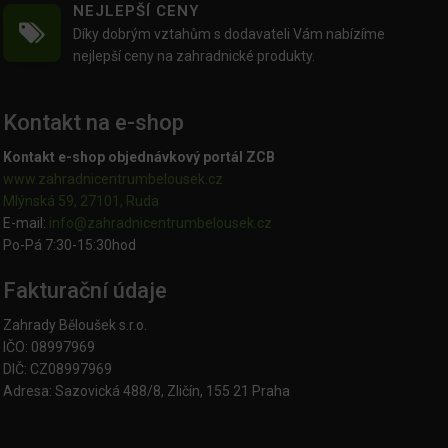
NEJLEPŠÍ CENY
Díky dobrým vztahům s dodavateli Vám nabízíme
nejlepší ceny na zahradnické produkty.
Kontakt na e-shop
Kontakt e-shop objednávkový portál ZCB
www.zahradnicentrumbelousek.cz
Mlýnská 59, 27101, Ruda
E-mail:
info@zahradnicentrumbelousek.
cz
Po-Pá 7:30-15:30hod
Fakturační údaje
Zahrady Běloušek s.r.o.
IČO: 08997969
DIČ: CZ08997969
Adresa: Sazovická 488/8, Zličín, 155 21 Praha