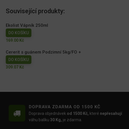
Související produkty:
Ekolist Vápník 250ml
DO KOŠÍKU
169.00
Kč
Cererit s guánem Podzimní 5kg/FO +
DO KOŠÍKU
309.07
Kč
DOPRAVA ZDARMA OD 1500 KČ
Doprava objednávek
od 1500 Kč,
které
nepřesahují
váhu balíku
30 Kg,
je zdarma.