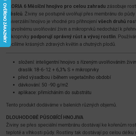
FLORIA 6 Měsíční hnojivo pro celou zahradu
zásobuje rost
měsíců
. Živiny se postupně uvolňují přes membránu do půdy 
Univerzální hnojivo je vhodné pro přihnojení
všech druhů rost
pozvolnému uvolňování živin a mikroprvků nedochází k přehn
mikroprvky
podporují správný růst a vývoj rostlin
. Používá
docílíme krásných zdravých květin a chutných plodů.
složení: inteligentní hnojivo s řízeným uvolňováním živin
draslík 18-6-12 + 6,3% S + mikroprvky
před výsadbou i během vegetačního období
dávkování: 50 -90 g/m2
aplikace: přimícháním do substrátu
Tento produkt dodáváme v baleních různých objemů.
DLOUHODOBĚ PŮSOBÍCÍ HNOJIVA
Živiny se přes speciální membránu dostávají ke kořenům rostl
teplotě a vlhkosti půdy. Rostliny tak dostávají po celou délk