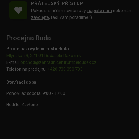
PŘÁTELSKÝ PŘÍSTUP
Pokud si s něčím nevíte rady,
napište nám
nebo nám
zavolejte
, rádi Vám poradíme :)
Prodejna Ruda
Prodejna a výdejní místo Ruda
Mlýnská 59, 271 01 Ruda, okr.Rakovník
E-mail:
obchod@
zahradnicentrumbelousek.cz
Telefon na prodejnu:
+420 739 350 703
Otevírací doba
Pondělí až sobota: 9:00 - 17:00
Neděle: Zavřeno