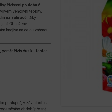
liny živinami
po dobu 6
vlivem venkovní teploty.
lin na zahradě
. Díky
ojení. Obsažené
ním hnojiva na celou zahradu
, poměr živin dusík - fosfor -
in postupně, v závislosti na
u vegetačního období přesně