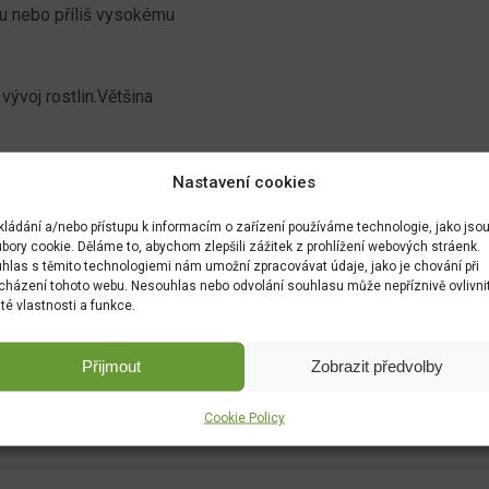
mu nebo příliš vysokému
 vývoj rostlin.Většina
Nastavení cookies
kládání a/nebo přístupu k informacím o zařízení používáme technologie, jako jso
bory cookie. Děláme to, abychom zlepšili zážitek z prohlížení webových stráenk.
hlas s těmito technologiemi nám umožní zpracovávat údaje, jako je chování při
cházení tohoto webu. Nesouhlas nebo odvolání souhlasu může nepříznivě ovlivni
ité vlastnosti a funkce.
Přijmout
Zobrazit předvolby
Cookie Policy