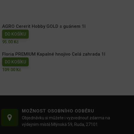
AGRO Cererit Hobby GOLD s guánem 1l
DO KOŠÍKU
95.00
Kč
Floria PREMIUM Kapalné hnojivo Celá zahrada 1l
DO KOŠÍKU
109.00
Kč
MOŽNOST OSOBNÍHO ODBĚRU
Objednávku si můžete i vyzvednout zdarma na
výdejním místě Mlýnská 59, Ruda, 27101