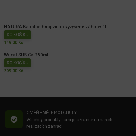
NATURA Kapalné hnojivo na vyvýšené záhony 1l
DO KOŠÍKU
149.00
Kč
Wuxal SUS Ca 250ml
DO KOŠÍKU
209.00
Kč
OVĚŘENÉ PRODUKTY
Všechny produkty sami používáme na našich
realizacích zahrad.