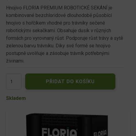
Hnojivo FLORIA PREMIUM ROBOTICKÉ SEKÁNÍ je
kombinované bezchloridové dlouhodobě působící
hnojivo s hořčíkem vhodné pro trávníky sečené
robotickými sekačkami. Obsahuje dusík v různých
formách pro vyrovnaný růst. Podporuje růst trávy a sytě
zelenou barvu trávníku. Díky své formě se hnojivo
postupně uvolňuje a zásobuje trávník potřebnými
živinami.
Floria
PŘIDAT DO KOŠÍKU
PREMIUM
trávníkové
hnojivo
Skladem
pro
robotické
sekání
2,5kg
množství