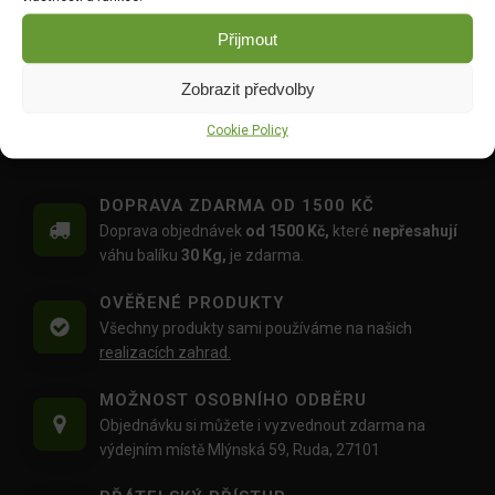
Wuxal SUS Ca 250ml
Floria PREMIUM Kapalné
Přijmout
hnojivo Celá zahrada 1l
DO KOŠÍKU
DO KOŠÍKU
209.00
Kč
Zobrazit předvolby
109.00
Kč
Cookie Policy
DOPRAVA ZDARMA OD 1500 KČ
Doprava objednávek
od 1500 Kč,
které
nepřesahují
váhu balíku
30 Kg,
je zdarma.
OVĚŘENÉ PRODUKTY
Všechny produkty sami používáme na našich
realizacích zahrad.
MOŽNOST OSOBNÍHO ODBĚRU
Objednávku si můžete i vyzvednout zdarma na
výdejním místě Mlýnská 59, Ruda, 27101