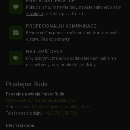
PŘÁTELSKÝ PŘÍSTUP
Pokud si s něčím nevíte rady,
napište nám
nebo nám
zavolejte
, rádi Vám poradíme :)
PROFESIONÁLNÍ KOMUNIKACE
Během celého procesu nákupu budete informováni
o stavu Vaší objednávky.
NEJLEPŠÍ CENY
Díky dobrým vztahům s dodavateli Vám nabízíme
nejlepší ceny na zahradnické produkty.
Prodejna Ruda
Prodejna a výdejní místo Ruda
Mlýnská 59, 271 01 Ruda, okr.Rakovník
E-mail:
obchod@
zahradnicentrumbelousek.cz
Telefon na prodejnu:
+420 739 350 703
Otevírací doba