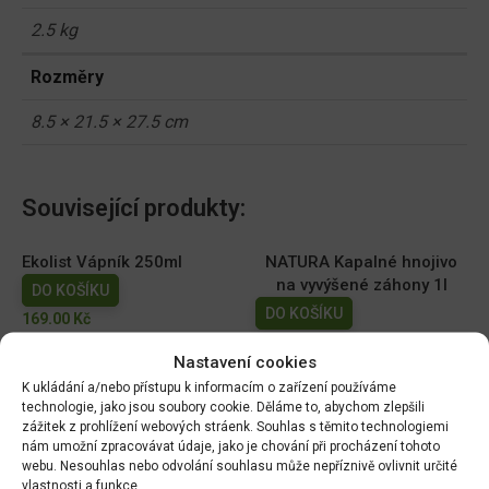
2.5 kg
Rozměry
8.5 × 21.5 × 27.5 cm
Související produkty:
Ekolist Vápník 250ml
NATURA Kapalné hnojivo
na vyvýšené záhony 1l
DO KOŠÍKU
DO KOŠÍKU
169.00
Kč
149.00
Kč
Nastavení cookies
AGRO Cererit Hobby GOLD
Cererit s guánem Podzimní
K ukládání a/nebo přístupu k informacím o zařízení používáme
technologie, jako jsou soubory cookie. Děláme to, abychom zlepšili
s guánem 1l
5kg/FO +
zážitek z prohlížení webových stráenk. Souhlas s těmito technologiemi
DO KOŠÍKU
DO KOŠÍKU
nám umožní zpracovávat údaje, jako je chování při procházení tohoto
95.00
Kč
309.07
Kč
webu. Nesouhlas nebo odvolání souhlasu může nepříznivě ovlivnit určité
vlastnosti a funkce.