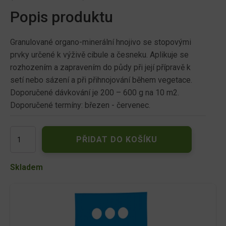
Popis produktu
Granulované organo-minerální hnojivo se stopovými
prvky určené k výživě cibule a česneku. Aplikuje se
rozhozením a zapravením do půdy při její přípravě k
setí nebo sázení a při přihnojování během vegetace.
Doporučené dávkování je 200 – 600 g na 10 m2.
Doporučené termíny: březen - červenec.
Hnojivo
PŘIDAT DO KOŠÍKU
CERERIT
ORGAMIN
s
Skladem
guánem
na
cibuli
a
česnek
2,5kg