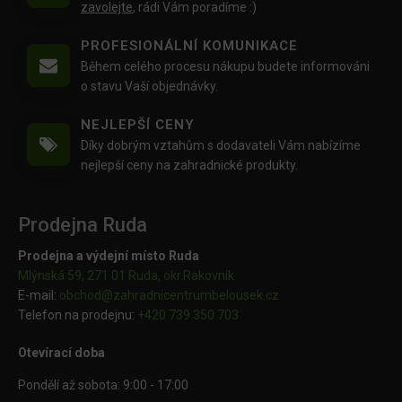
zavolejte
, rádi Vám poradíme :)
PROFESIONÁLNÍ KOMUNIKACE
Během celého procesu nákupu budete informováni
o stavu Vaší objednávky.
NEJLEPŠÍ CENY
Díky dobrým vztahům s dodavateli Vám nabízíme
nejlepší ceny na zahradnické produkty.
Prodejna Ruda
Prodejna a výdejní místo Ruda
Mlýnská 59, 271 01 Ruda, okr.Rakovník
E-mail:
obchod@
zahradnicentrumbelousek.cz
Telefon na prodejnu:
+420 739 350 703
Otevírací doba
Pondělí až sobota: 9:00 - 17:00