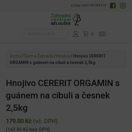
e-shop: +420 739 359 410
Domů
/
Dům a Zahrada
/
Hnojiva
/ Hnojivo CERERIT
ORGAMIN s guánem na cibuli a česnek 2,5kg
Hnojivo CERERIT ORGAMIN s
guánem na cibuli a česnek
2,5kg
179.00
Kč
(vč. DPH)
(
147.93
Kč
bez DPH)