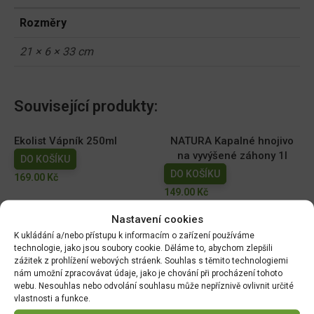
Rozměry
21 × 6 × 33 cm
Související produkty:
Ekolist Vápník 250ml
NATURA Kapalné hnojivo
na vyvýšené záhony 1l
DO KOŠÍKU
DO KOŠÍKU
169.00
Kč
149.00
Kč
Nastavení cookies
AGRO Cererit Hobby GOLD
Cererit s guánem Podzimní
s guánem 1l
5kg/FO +
K ukládání a/nebo přístupu k informacím o zařízení používáme
technologie, jako jsou soubory cookie. Děláme to, abychom zlepšili
DO KOŠÍKU
DO KOŠÍKU
zážitek z prohlížení webových stráenk. Souhlas s těmito technologiemi
95.00
Kč
309.07
Kč
nám umožní zpracovávat údaje, jako je chování při procházení tohoto
webu. Nesouhlas nebo odvolání souhlasu může nepříznivě ovlivnit určité
vlastnosti a funkce.
Wuxal SUS Ca 250ml
Floria PREMIUM Kapalné