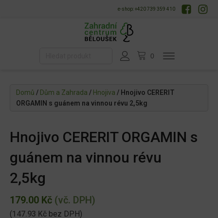
e-shop: +420 739 359 410
Domů
/
Dům a Zahrada
/
Hnojiva
/ Hnojivo CERERIT
ORGAMIN s guánem na vinnou révu 2,5kg
Hnojivo CERERIT ORGAMIN s
guánem na vinnou révu
2,5kg
179.00
Kč
(vč. DPH)
(
147.93
Kč
bez DPH)