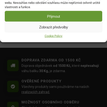
webu. Nesouhlas nebo odvolání souhlasu může nepříznivě ovlivnit určité
DO KOŠÍKU
DO KOŠÍKU
vlastnosti a funkce.
95.00
Kč
309.07
Kč
Přijmout
Wuxal SUS Ca 250ml
Floria PREMIUM Kapalné
hnojivo Celá zahrada 1l
Zobrazit předvolby
DO KOŠÍKU
DO KOŠÍKU
209.00
Kč
Cookie Policy
109.00
Kč
DOPRAVA ZDARMA OD 1500 KČ
Doprava objednávek
od 1500 Kč,
které
nepřesahují
váhu balíku
30 Kg,
je zdarma.
OVĚŘENÉ PRODUKTY
Všechny produkty sami používáme na našich
realizacích zahrad.
MOŽNOST OSOBNÍHO ODBĚRU