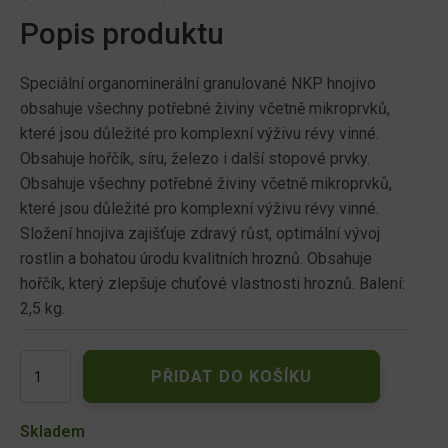
Popis produktu
Speciální organominerální granulované NKP hnojivo
obsahuje všechny potřebné živiny včetně mikroprvků,
které jsou důležité pro komplexní výživu révy vinné.
Obsahuje hořčík, síru, železo i další stopové prvky.
Obsahuje všechny potřebné živiny včetně mikroprvků,
které jsou důležité pro komplexní výživu révy vinné.
Složení hnojiva zajišťuje zdravý růst, optimální vývoj
rostlin a bohatou úrodu kvalitních hroznů. Obsahuje
hořčík, který zlepšuje chuťové vlastnosti hroznů. Balení:
2,5 kg.
Hnojivo
PŘIDAT DO KOŠÍKU
CERERIT
ORGAMIN
s
Skladem
guánem