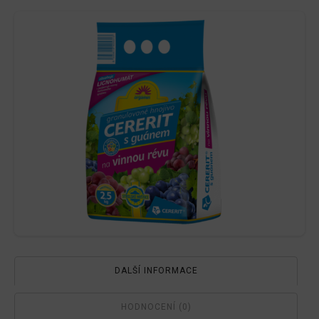
na
vinnou
révu
2,5kg
množství
DALŠÍ INFORMACE
HODNOCENÍ (0)