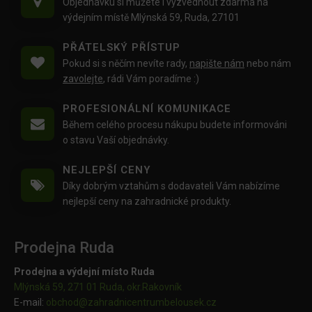
Objednávku si můžete i vyzvednout zdarma na
výdejním místě Mlýnská 59, Ruda, 27101
PŘÁTELSKÝ PŘÍSTUP
Pokud si s něčím nevíte rady,
napište nám
nebo nám
zavolejte
, rádi Vám poradíme :)
PROFESIONÁLNÍ KOMUNIKACE
Během celého procesu nákupu budete informováni
o stavu Vaší objednávky.
NEJLEPŠÍ CENY
Díky dobrým vztahům s dodavateli Vám nabízíme
nejlepší ceny na zahradnické produkty.
Prodejna Ruda
Prodejna a výdejní místo Ruda
Mlýnská 59, 271 01 Ruda, okr.Rakovník
E-mail:
obchod@
zahradnicentrumbelousek.cz