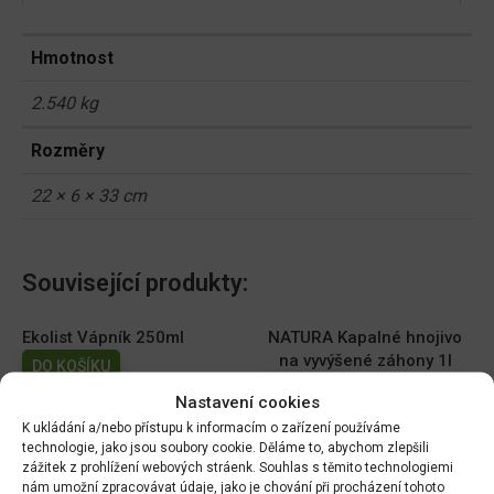
Hmotnost
2.540 kg
Rozměry
22 × 6 × 33 cm
Související produkty:
Ekolist Vápník 250ml
NATURA Kapalné hnojivo
na vyvýšené záhony 1l
DO KOŠÍKU
DO KOŠÍKU
169.00
Kč
Nastavení cookies
149.00
Kč
K ukládání a/nebo přístupu k informacím o zařízení používáme
technologie, jako jsou soubory cookie. Děláme to, abychom zlepšili
AGRO Cererit Hobby GOLD
Cererit s guánem Podzimní
zážitek z prohlížení webových stráenk. Souhlas s těmito technologiemi
s guánem 1l
5kg/FO +
nám umožní zpracovávat údaje, jako je chování při procházení tohoto