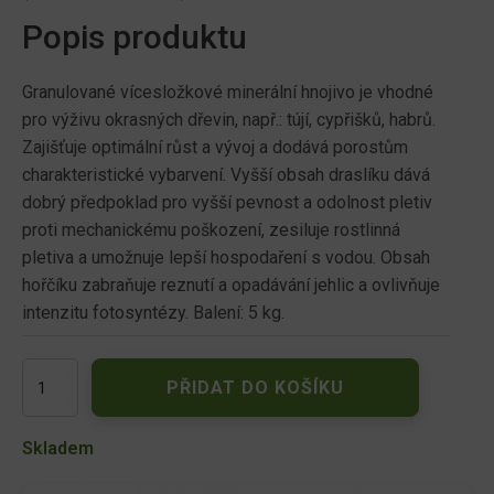
Popis produktu
Granulované vícesložkové minerální hnojivo je vhodné
pro výživu okrasných dřevin, např.: tújí, cypřišků, habrů.
Zajišťuje optimální růst a vývoj a dodává porostům
charakteristické vybarvení. Vyšší obsah draslíku dává
dobrý předpoklad pro vyšší pevnost a odolnost pletiv
proti mechanickému poškození, zesiluje rostlinná
pletiva a umožnuje lepší hospodaření s vodou. Obsah
hořčíku zabraňuje reznutí a opadávání jehlic a ovlivňuje
intenzitu fotosyntézy. Balení: 5 kg.
Nohelgarden
PŘIDAT DO KOŠÍKU
Hnojivo
MINERAL
na
Skladem
túje
a