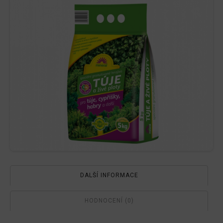
živé
ploty
5
kg
množství
DALŠÍ INFORMACE
HODNOCENÍ (0)