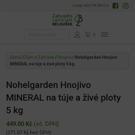
e-shop: +420 739 359 410
Domů
/
Dům a Zahrada
/
Hnojiva
/ Nohelgarden Hnojivo
MINERAL na túje a živé ploty 5 kg
Nohelgarden Hnojivo
MINERAL na túje a živé ploty
5 kg
449.00
Kč
(vč. DPH)
(
371.07
Kč
bez DPH)