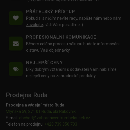
PŘÁTELSKÝ PŘÍSTUP
Pokud si s něčím nevíte rady,
napište nám
nebo nám
zavolejte
, rádi Vám poradíme :)
PROFESIONÁLNÍ KOMUNIKACE
Během celého procesu nákupu budete informováni
o stavu Vaší objednávky.
NEJLEPŠÍ CENY
Díky dobrým vztahům s dodavateli Vám nabízíme
nejlepší ceny na zahradnické produkty.
Prodejna Ruda
Prodejna a výdejní místo Ruda
Mlýnská 59, 271 01 Ruda, okr.Rakovník
E-mail:
obchod@
zahradnicentrumbelousek.cz
Telefon na prodejnu:
+420 739 350 703