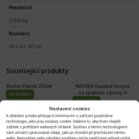
Hmotnost
5.030 kg
Rozměry
26 × 6 × 40 cm
Související produkty:
Ekolist Vápník 250ml
NATURA Kapalné hnojivo
na vyvýšené záhony 1l
DO KOŠÍKU
DO KOŠÍKU
169.00
Kč
Nastavení cookies
149.00
Kč
K ukládání a/nebo přístupu k informacím o zařízení používáme
AGRO Cererit Hobby GOLD
Cererit s guánem Podzimní
technologie, jako jsou soubory cookie. Děláme to, abychom zlepšili
zážitek z prohlížení webových stráenk. Souhlas s těmito technologiemi
s guánem 1l
5kg/FO +
nám umožní zpracovávat údaje, jako je chování při procházení tohoto
DO KOŠÍKU
DO KOŠÍKU
webu. Nesouhlas nebo odvolání souhlasu může nepříznivě ovlivnit určité