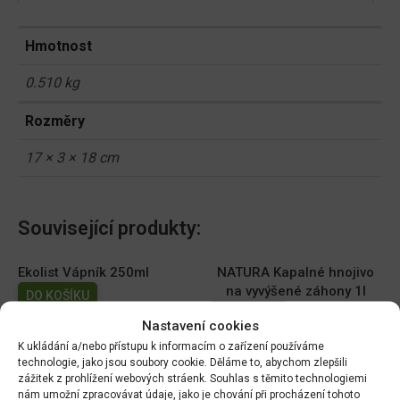
Hmotnost
0.510 kg
Rozměry
17 × 3 × 18 cm
Související produkty:
Ekolist Vápník 250ml
NATURA Kapalné hnojivo
na vyvýšené záhony 1l
DO KOŠÍKU
DO KOŠÍKU
169.00
Kč
Nastavení cookies
149.00
Kč
K ukládání a/nebo přístupu k informacím o zařízení používáme
technologie, jako jsou soubory cookie. Děláme to, abychom zlepšili
AGRO Cererit Hobby GOLD
Cererit s guánem Podzimní
zážitek z prohlížení webových stráenk. Souhlas s těmito technologiemi
s guánem 1l
5kg/FO +
nám umožní zpracovávat údaje, jako je chování při procházení tohoto