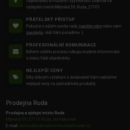
Objednávku si můžete i vyzvednout zdarma na
výdejním místě Mlýnská 59, Ruda, 27101
PŘÁTELSKÝ PŘÍSTUP
Pokud si s něčím nevíte rady,
napište nám
nebo nám
zavolejte
, rádi Vám poradíme :)
PROFESIONÁLNÍ KOMUNIKACE
Během celého procesu nákupu budete informováni
o stavu Vaší objednávky.
NEJLEPŠÍ CENY
Díky dobrým vztahům s dodavateli Vám nabízíme
nejlepší ceny na zahradnické produkty.
Prodejna Ruda
Prodejna a výdejní místo Ruda
Mlýnská 59, 271 01 Ruda, okr.Rakovník
E-mail:
obchod@
zahradnicentrumbelousek.cz