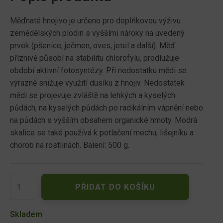
Měďnaté hnojivo je určeno pro doplňkovou výživu
zemědělských plodin s vyššími nároky na uvedený
prvek (pšenice, ječmen, oves, jetel a další). Měď
příznivě působí na stabilitu chlorofylu, prodlužuje
období aktivní fotosyntézy. Při nedostatku mědi se
výrazně snižuje využití dusíku z hnojiv. Nedostatek
mědi se projevuje zvláště na lehkých a kyselých
půdách, na kyselých půdách po radikálním vápnění nebo
na půdách s vyšším obsahem organické hmoty. Modrá
skalice se také používá k potlačení mechu, lišejníku a
chorob na rostlinách. Balení: 500 g.
Skalice
PŘIDAT DO KOŠÍKU
modrá
Forestina
500g
Skladem
množství