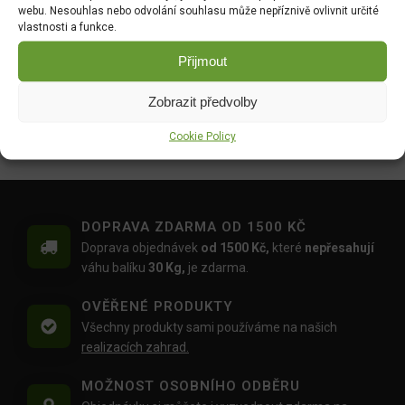
webu. Nesouhlas nebo odvolání souhlasu může nepříznivě ovlivnit určité
DO KOŠÍKU
DO KOŠÍKU
vlastnosti a funkce.
95.00
Kč
309.07
Kč
Přijmout
Wuxal SUS Ca 250ml
Floria PREMIUM Kapalné
hnojivo Celá zahrada 1l
DO KOŠÍKU
Zobrazit předvolby
DO KOŠÍKU
209.00
Kč
Cookie Policy
109.00
Kč
DOPRAVA ZDARMA OD 1500 KČ
Doprava objednávek
od 1500 Kč,
které
nepřesahují
váhu balíku
30 Kg,
je zdarma.
OVĚŘENÉ PRODUKTY
Všechny produkty sami používáme na našich
realizacích zahrad.
MOŽNOST OSOBNÍHO ODBĚRU