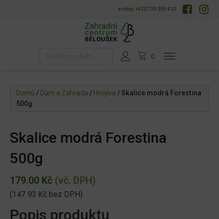
e-shop: +420 739 359 410
Domů
/
Dům a Zahrada
/
Hnojiva
/ Skalice modrá Forestina
500g
Skalice modrá Forestina
500g
179.00
Kč
(vč. DPH)
(
147.93
Kč
bez DPH)
Popis produktu