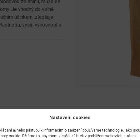
í plodovou zeleninu, může se
tromy. Je vhodný do volné
idačním účinkem, zlepšuje
 vlastnosti, vyšší výnosnost a
Nastavení cookies
kládání a/nebo přístupu k informacím o zařízení používáme technologie, jako jso
bory cookie. Děláme to, abychom zlepšili zážitek z prohlížení webových stráenk.