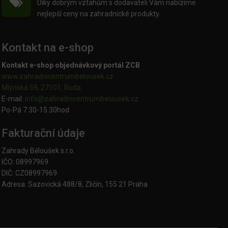
Díky dobrým vztahům s dodavateli Vám nabízíme
nejlepší ceny na zahradnické produkty.
Kontakt na e-shop
Kontakt e-shop objednávkový portál ZCB
www.zahradnicentrumbelousek.cz
Mlýnská 59, 27101, Ruda
E-mail:
info@zahradnicentrumbelousek.
cz
Po-Pá 7:30-15:30hod
Fakturační údaje
Zahrady Běloušek s.r.o.
IČO: 08997969
DIČ: CZ08997969
Adresa: Sazovická 488/8, Zličín, 155 21 Praha