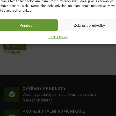
hlas s těmito technologiemi nám umožní zpracovávat údaje, jako je chování při
cházení tohoto webu. Nesouhlas nebo odvolání souhlasu může nepříznivě ovlivni
ité vlastnosti a funkce.
NATURA Kapalné hnojivo na vyvýšené záhony 1l
DO KOŠÍKU
Přijmout
Zobrazit předvolby
149.00
Kč
Cookie Policy
Wuxal SUS Ca 250ml
DO KOŠÍKU
209.00
Kč
OVĚŘENÉ PRODUKTY
Všechny produkty sami používáme na našich
realizacích zahrad.
PROFESIONÁLNÍ KOMUNIKACE