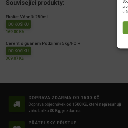
Související produkty:
Sou
pro
urč
Ekolist Vápník 250ml
DO KOŠÍKU
169.00
Kč
Cererit s guánem Podzimní 5kg/FO +
DO KOŠÍKU
309.07
Kč
DOPRAVA ZDARMA OD 1500 KČ
Doprava objednávek
od 1500 Kč,
které
nepřesahují
váhu balíku
30 Kg,
je zdarma.
PŘÁTELSKÝ PŘÍSTUP