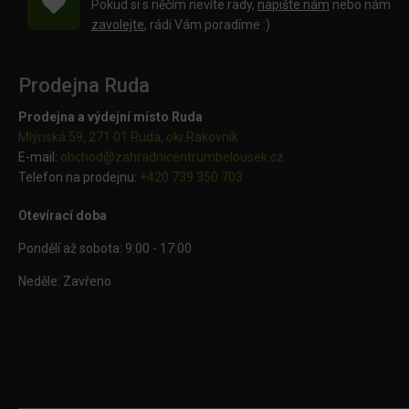
Pokud si s něčím nevíte rady,
napište nám
nebo nám
zavolejte
, rádi Vám poradíme :)
Prodejna Ruda
Prodejna a výdejní místo Ruda
Mlýnská 59, 271 01 Ruda, okr.Rakovník
E-mail:
obchod@
zahradnicentrumbelousek.cz
Telefon na prodejnu:
+420 739 350 703
Otevírací doba
Pondělí až sobota: 9:00 - 17:00
Neděle: Zavřeno