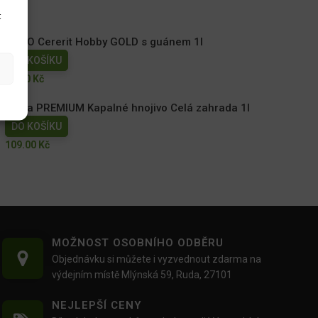
t
AGRO Cererit Hobby GOLD s guánem 1l
DO KOŠÍKU
95.00
Kč
Floria PREMIUM Kapalné hnojivo Celá zahrada 1l
DO KOŠÍKU
109.00
Kč
MOŽNOST OSOBNÍHO ODBĚRU
Objednávku si můžete i vyzvednout zdarma na
výdejním místě Mlýnská 59, Ruda, 27101
NEJLEPŠÍ CENY