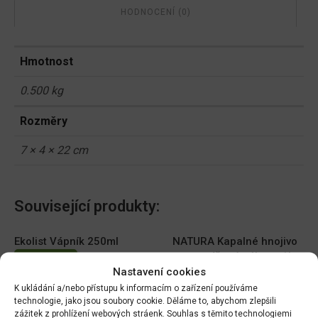
HODNOCENÍ (0)
Hmotnost
0.500 kg
Rozměry
7 × 4 × 22 cm
Související produkty:
Ekolist Vápník 250ml
NATURA Kapalné hnojivo
na vyvýšené záhony 1l
DO KOŠÍKU
Nastavení cookies
DO KOŠÍKU
169.00
Kč
K ukládání a/nebo přístupu k informacím o zařízení používáme
149.00
Kč
technologie, jako jsou soubory cookie. Děláme to, abychom zlepšili
zážitek z prohlížení webových stráenk. Souhlas s těmito technologiemi