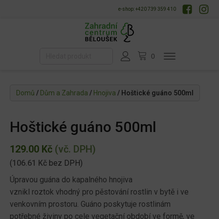
e-shop: +420 739 359 410
Domů
/
Dům a Zahrada
/
Hnojiva
/ Hoštické guáno 500ml
Hoštické guáno 500ml
129.00
Kč
(vč. DPH)
(
106.61
Kč
bez DPH)
Úpravou guána do kapalného hnojiva
vznikl roztok vhodný pro pěstování rostlin v bytě i ve
venkovním prostoru. Guáno poskytuje rostlinám
potřebné živiny po cele vegetační období ve formě, ve