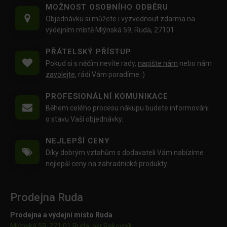
MOŽNOST OSOBNÍHO ODBĚRU
Objednávku si můžete i vyzvednout zdarma na
výdejním místě Mlýnská 59, Ruda, 27101
PŘÁTELSKÝ PŘÍSTUP
Pokud si s něčím nevíte rady,
napište nám
nebo nám
zavolejte
, rádi Vám poradíme :)
PROFESIONÁLNÍ KOMUNIKACE
Během celého procesu nákupu budete informováni
o stavu Vaší objednávky.
NEJLEPŠÍ CENY
Díky dobrým vztahům s dodavateli Vám nabízíme
nejlepší ceny na zahradnické produkty.
Prodejna Ruda
Prodejna a výdejní místo Ruda
Mlýnská 59, 271 01 Ruda, okr.Rakovník