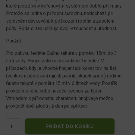
které jsou živiny kořenovým systémem dobře přijímány.
Protože se jedná o přírodní surovinu, nedochází, při
správném dávkování, k poškození rostlin a zasoleni
půdy. Půda si tak udržuje svoji vzdušnost a úrodnost.
Použití:
Pro zálivku ředíme Guáno tekuté v poměru 15ml do 3
litrů vody. Hnojní zálivku provádíme 1x týdně. V
případech, kdy je vhodné hnojeni aplikovat tzv. na list
(venkovní pěstování rajčat, paprik, okurek apod.) ředíme
Guáno tekuté v poměru 15 ml v 6 litrech vody. Postřik
provádíme ráno nebo navečer jednou za týden.
Vzhledem k přírodnímu charakteru hnojiva je možno
provádět sběr plodů již den po aplikaci.
Hoštické
PŘIDAT DO KOŠÍKU
guáno