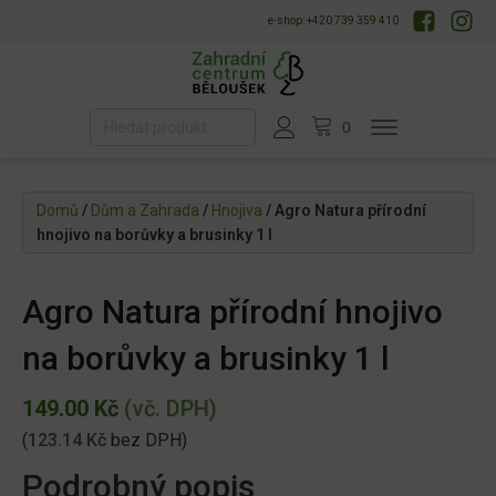
e-shop: +420 739 359 410
Domů
/
Dům a Zahrada
/
Hnojiva
/ Agro Natura přírodní
hnojivo na borůvky a brusinky 1 l
Agro Natura přírodní hnojivo
na borůvky a brusinky 1 l
149.00
Kč
(vč. DPH)
(
123.14
Kč
bez DPH)
Podrobný popis