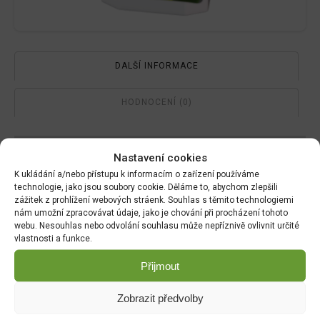
DALŠÍ INFORMACE
HODNOCENÍ (0)
Hmotnost
Nastavení cookies
K ukládání a/nebo přístupu k informacím o zařízení používáme
0.013 kg
technologie, jako jsou soubory cookie. Děláme to, abychom zlepšili
zážitek z prohlížení webových stráenk. Souhlas s těmito technologiemi
Rozměry
nám umožní zpracovávat údaje, jako je chování při procházení tohoto
webu. Nesouhlas nebo odvolání souhlasu může nepříznivě ovlivnit určité
vlastnosti a funkce.
9 × 5 × 27 cm
Přijmout
Související produkty:
Zobrazit předvolby