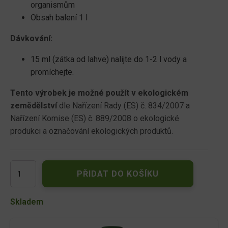
organismům
Obsah balení 1 l
Dávkování:
15 ml (zátka od lahve) nalijte do 1-2 l vody a
promíchejte.
Tento výrobek je možné použít v ekologickém
zemědělství
dle Nařízení Rady (ES) č. 834/2007 a
Nařízení Komise (ES) č. 889/2008 o ekologické
produkci a označování ekologických produktů.
Agro
PŘIDAT DO KOŠÍKU
Natura
přírodní
hnojivo
Skladem
na
borůvky
a