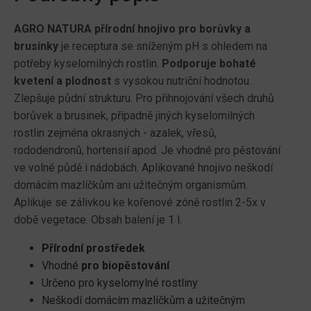
AGRO NATURA Přírodní hnojivo pro borův
AGRO NATURA přírodní hnojivo pro borůvky a
brusinky
je receptura se sníženým pH s ohledem na
potřeby kyselomilných rostlin.
Podporuje bohaté
kvetení a plodnost
s vysokou nutriční hodnotou.
Zlepšuje půdní strukturu. Pro přihnojování všech druhů
borůvek a brusinek, případně jiných kyselomilných
rostlin zejména okrasných - azalek, vřesů,
rododendronů, hortensií apod. Je vhodné pro pěstování
ve volné půdě i nádobách. Aplikované hnojivo neškodí
domácím mazlíčkům ani užitečným organismům.
Aplikuje se zálivkou ke kořenové zóně rostlin 2-5x v
době vegetace. Obsah balení je 1 l.
Přírodní prostředek
Vhodné
pro biopěstování
Určeno pro kyselomylné rostliny
Neškodí domácím mazlíčkům a užitečným