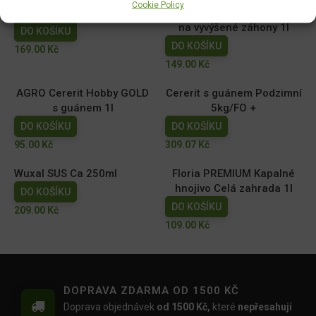
Cookie Policy
Ekolist Vápník 250ml
NATURA Kapalné hnojivo
na vyvýšené záhony 1l
DO KOŠÍKU
DO KOŠÍKU
169.00
Kč
149.00
Kč
AGRO Cererit Hobby GOLD
Cererit s guánem Podzimní
s guánem 1l
5kg/FO +
DO KOŠÍKU
DO KOŠÍKU
95.00
Kč
309.07
Kč
Wuxal SUS Ca 250ml
Floria PREMIUM Kapalné
hnojivo Celá zahrada 1l
DO KOŠÍKU
DO KOŠÍKU
209.00
Kč
109.00
Kč
DOPRAVA ZDARMA OD 1500 KČ
Doprava objednávek
od 1500 Kč,
které
nepřesahují