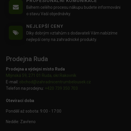
PROFESIONÁLNÍ KOMUNIKACE
Během celého procesu nákupu budete informováni
o stavu Vaší objednávky.
NEJLEPŠÍ CENY
Díky dobrým vztahům s dodavateli Vám nabízíme
nejlepší ceny na zahradnické produkty.
Prodejna Ruda
Prodejna a výdejní místo Ruda
Mlýnská 59, 271 01 Ruda, okr.Rakovník
E-mail:
obchod@
zahradnicentrumbelousek.cz
Telefon na prodejnu:
+420 739 350 703
Otevírací doba
Pondělí až sobota: 9:00 - 17:00
Neděle: Zavřeno