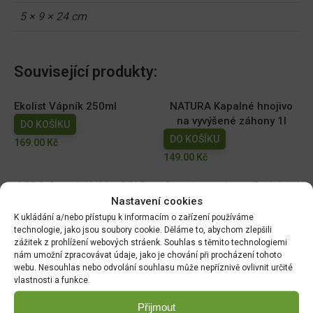
5 × 9 × 24 cm
Související produkty:
Ekolist Vápník 250ml
NATURA Kapalné hnojivo
na vyvýšené záhony 1l
DO KOŠÍKU
DO KOŠÍKU
169.00
Kč
149.00
Kč
AGRO Cererit Hobby GOLD
Cererit s guánem Podzimní
s guánem 1l
5kg/FO +
Nastavení cookies
K ukládání a/nebo přístupu k informacím o zařízení používáme
DO KOŠÍKU
DO KOŠÍKU
technologie, jako jsou soubory cookie. Děláme to, abychom zlepšili
95.00
Kč
309.07
Kč
zážitek z prohlížení webových stráenk. Souhlas s těmito technologiemi
nám umožní zpracovávat údaje, jako je chování při procházení tohoto
Wuxal SUS Ca 250ml
Floria PREMIUM Kapalné
webu. Nesouhlas nebo odvolání souhlasu může nepříznivě ovlivnit určité
hnojivo Celá zahrada 1l
vlastnosti a funkce.
DO KOŠÍKU
DO KOŠÍKU
209.00
Kč
Přijmout