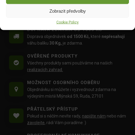
109.00
Kč
Zobrazit předvolby
Cookie Policy
DOPRAVA ZDARMA OD 1500 KČ
Doprava objednávek
od 1500 Kč,
které
nepřesahují
váhu balíku
30 Kg,
je zdarma.
OVĚŘENÉ PRODUKTY
Všechny produkty sami používáme na našich
realizacích zahrad.
MOŽNOST OSOBNÍHO ODBĚRU
Objednávku si můžete i vyzvednout zdarma na
výdejním místě Mlýnská 59, Ruda, 27101
PŘÁTELSKÝ PŘÍSTUP
Pokud si s něčím nevíte rady,
napište nám
nebo nám
zavolejte
, rádi Vám poradíme :)