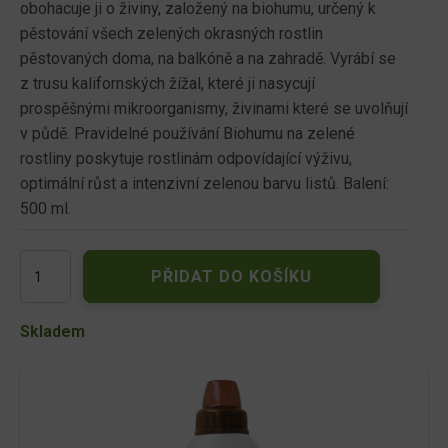
obohacuje ji o živiny, založený na biohumu, určený k
pěstování všech zelených okrasných rostlin
pěstovaných doma, na balkóně a na zahradě. Vyrábí se
z trusu kalifornských žížal, které ji nasycují
prospěšnými mikroorganismy, živinami které se uvolňují
v půdě. Pravidelné používání Biohumu na zelené
rostliny poskytuje rostlinám odpovídající výživu,
optimální růst a intenzivní zelenou barvu listů. Balení:
500 ml.
BOPON
PŘIDAT DO KOŠÍKU
VERMIKOMPOST
Zelené
rostliny
Skladem
500ml
množství