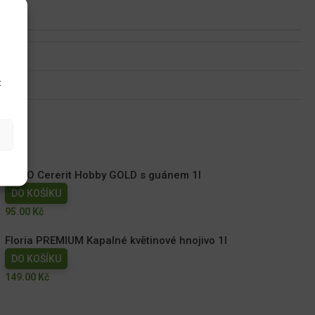
u
t
AGRO Cererit Hobby GOLD s guánem 1l
DO KOŠÍKU
95.00
Kč
Floria PREMIUM Kapalné květinové hnojivo 1l
DO KOŠÍKU
149.00
Kč