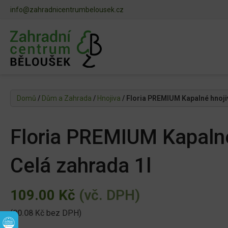
info@zahradnicentrumbelousek.cz
Domů
/
Dům a Zahrada
/
Hnojiva
/ Floria PREMIUM Kapalné hnoji
Floria PREMIUM Kapalné
Celá zahrada 1l
109.00
Kč
(vč. DPH)
(
90.08
Kč
bez DPH)