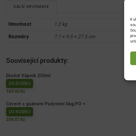
1l
DALŠÍ INFORMACE
množství
K u
Hmotnost
1.2 kg
sou
Sou
pro
Rozměry
7.7 × 9.5 × 27.5 cm
urč
Související produkty:
Ekolist Vápník 250ml
DO KOŠÍKU
169.00
Kč
Cererit s guánem Podzimní 5kg/FO +
DO KOŠÍKU
309.07
Kč