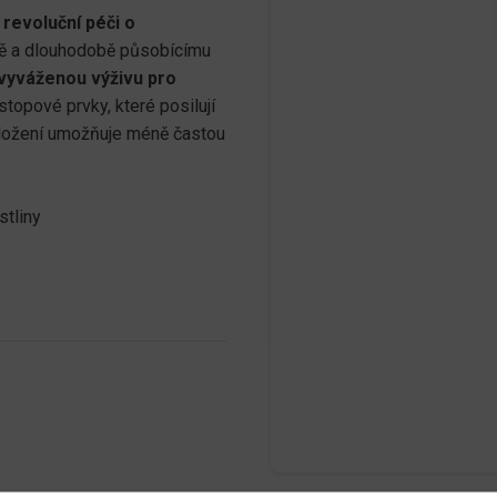
í
revoluční péči o
mě a dlouhodobě působícímu
vyváženou výživu pro
stopové prvky, které posilují
u složení umožňuje méně častou
stliny