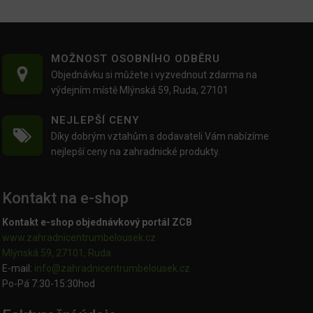
MOŽNOST OSOBNÍHO ODBĚRU
Objednávku si můžete i vyzvednout zdarma na
výdejním místě Mlýnská 59, Ruda, 27101
NEJLEPŠÍ CENY
Díky dobrým vztahům s dodavateli Vám nabízíme
nejlepší ceny na zahradnické produkty.
Kontakt na e-shop
Kontakt e-shop objednávkový portál ZCB
www.zahradnicentrumbelousek.cz
Mlýnská 59, 27101, Ruda
E-mail:
info@zahradnicentrumbelousek.
cz
Po-Pá 7:30-15:30hod