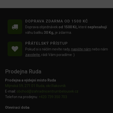
DOPRAVA ZDARMA OD 1500 KČ
Doprava objednávek
od 1500 Kč,
které
nepřesahují
váhu balíku
30 Kg,
je zdarma.
PŘÁTELSKÝ PŘÍSTUP
Pokud si s něčím nevíte rady,
napište nám
nebo nám
zavolejte
, rádi Vám poradíme :)
Prodejna Ruda
Prodejna a výdejní místo Ruda
Mlýnská 59, 271 01 Ruda, okr.Rakovník
E-mail:
obchod@
zahradnicentrumbelousek.cz
Telefon na prodejnu:
+420 739 350 703
Otevírací doba