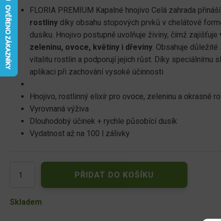
FLORIA PREMIUM Kapalné hnojivo Celá zahrada přináš
rostliny
díky obsahu stopových prvků v chelátové for
dusíku. Hnojivo postupně uvolňuje živiny, čímž zajišťuje
zeleninu, ovoce, květiny i dřeviny
. Obsahuje důležité 
vitalitu rostlin a podporují jejich růst. Díky speciálním
aplikaci při zachování vysoké účinnosti
Hnojivo, rostlinný elixír pro ovoce, zeleninu a okrasné ro
Vyrovnaná výživa
Dlouhodobý účinek + rychle působící dusík
Vydatnost až na 100 l zálivky
Floria
PŘIDAT DO KOŠÍKU
PREMIUM
Kapalné
hnojivo
Skladem
Celá
zahrada