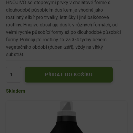
HNOJIVO se stopovými prvky v chelátové formě s
dlouhodobě působícím dusíkem je vhodné jako
rostlinný elixír pro trvalky, letničky i jiné balkónové
rostliny. Hnojivo obsahuje dusík v různých formách, od
velmi rychle působící formy až po dlouhodobě působící
formy. Přihnojujte rostliny 1x za 3-4 týdny během
vegetačního období (duben-září), vždy na vlhký
substrát.
Floria
PŘIDAT DO KOŠÍKU
PREMIUM
Kapalné
květinové
Skladem
hnojivo
1l
množství