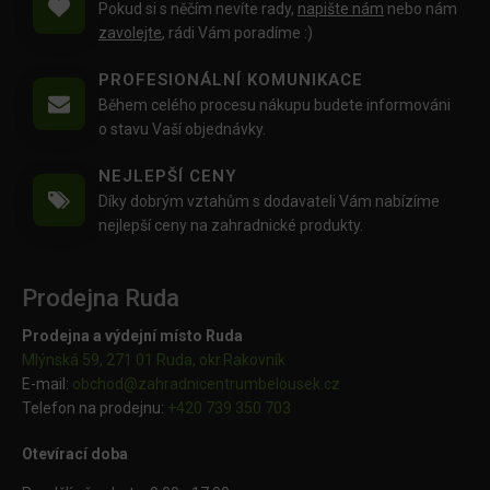
Pokud si s něčím nevíte rady,
napište nám
nebo nám
zavolejte
, rádi Vám poradíme :)
PROFESIONÁLNÍ KOMUNIKACE
Během celého procesu nákupu budete informováni
o stavu Vaší objednávky.
NEJLEPŠÍ CENY
Díky dobrým vztahům s dodavateli Vám nabízíme
nejlepší ceny na zahradnické produkty.
Prodejna Ruda
Prodejna a výdejní místo Ruda
Mlýnská 59, 271 01 Ruda, okr.Rakovník
E-mail:
obchod@
zahradnicentrumbelousek.cz
Telefon na prodejnu:
+420 739 350 703
Otevírací doba