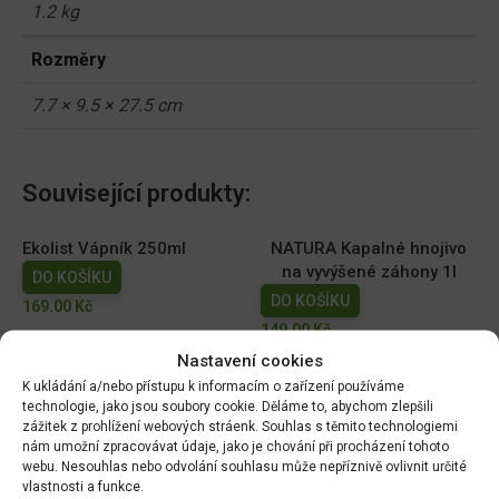
1.2 kg
Rozměry
7.7 × 9.5 × 27.5 cm
Související produkty:
Ekolist Vápník 250ml
NATURA Kapalné hnojivo
na vyvýšené záhony 1l
DO KOŠÍKU
DO KOŠÍKU
169.00
Kč
149.00
Kč
Nastavení cookies
AGRO Cererit Hobby GOLD
Cererit s guánem Podzimní
K ukládání a/nebo přístupu k informacím o zařízení používáme
s guánem 1l
5kg/FO +
technologie, jako jsou soubory cookie. Děláme to, abychom zlepšili
zážitek z prohlížení webových stráenk. Souhlas s těmito technologiemi
DO KOŠÍKU
DO KOŠÍKU
nám umožní zpracovávat údaje, jako je chování při procházení tohoto
95.00
Kč
309.07
Kč
webu. Nesouhlas nebo odvolání souhlasu může nepříznivě ovlivnit určité
vlastnosti a funkce.