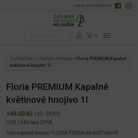
e-shop: +420 739 359 410
Domů
/
Dům a Zahrada
/
Hnojiva
/ Floria PREMIUM Kapalné
květinové hnojivo 1l
Floria PREMIUM Kapalné
květinové hnojivo 1l
149.00
Kč
(vč. DPH)
(
123.14
Kč
bez DPH)
Toto kapalné hnojivo FLORIA PREMIUM KVĚTINOVÉ