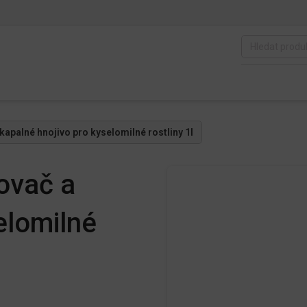
apalné hnojivo pro kyselomilné rostliny 1l
ovač a
elomilné