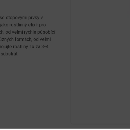
e stopovými prvky v
ko rostlinný elixír pro
ch, od velmi rychle působící
různých formách, od velmi
jujte rostliny 1x za 3-4
substrát.