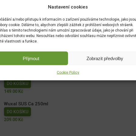
Nastavení cookies
kládání a/nebo přístupu k informacím o zařízení používáme technologie, jako jso
bory cookie. Děláme to, abychom zlepšili zážitek z prohlížení webových stráenk.
hlas s těmito technologiemi nám umožní zpracovávat údaje, jako je chování při
cházení tohoto webu. Nesouhlas nebo odvolání souhlasu může nepříznivě ovlivni
ité vlastnosti a funkce.
Přijmout
Zobrazit předvolby
Cookie Policy
NATURA Kapalné hnojivo na vyvýšené záhony 1l
DO KOŠÍKU
149.00
Kč
Wuxal SUS Ca 250ml
DO KOŠÍKU
209.00
Kč