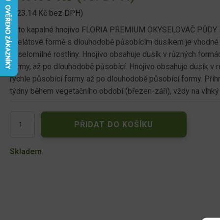
(
123.14
Kč
bez DPH)
Toto kapalné hnojivo FLORIA PREMIUM OKYSELOVAČ PŮDY s
chelátové formě s dlouhodobě působícím dusíkem je vhodné ja
kyselomilné rostliny. Hnojivo obsahuje dusík v různých formá
formy, až po dlouhodobě působící. Hnojivo obsahuje dusík v 
rychle působící formy až po dlouhodobě působící formy. Přihno
týdny během vegetačního období (březen-září), vždy na vlhký 
Floria
PŘIDAT DO KOŠÍKU
PREMIUM
Okyselovač
a
Skladem
kapalné
hnojivo
pro
kyselomilné
rostliny
1l
množství