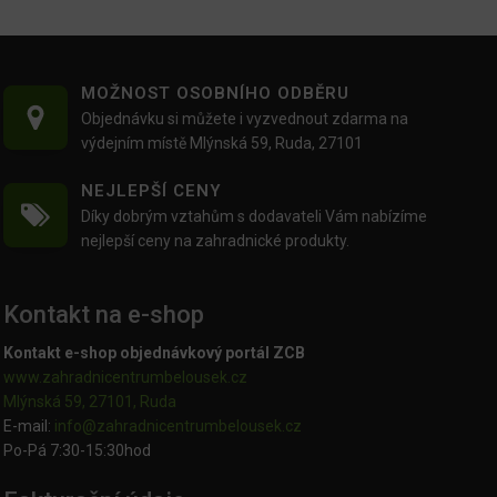
MOŽNOST OSOBNÍHO ODBĚRU
Objednávku si můžete i vyzvednout zdarma na
výdejním místě Mlýnská 59, Ruda, 27101
NEJLEPŠÍ CENY
Díky dobrým vztahům s dodavateli Vám nabízíme
nejlepší ceny na zahradnické produkty.
Kontakt na e-shop
Kontakt e-shop objednávkový portál ZCB
www.zahradnicentrumbelousek.cz
Mlýnská 59, 27101, Ruda
E-mail:
info@zahradnicentrumbelousek.
cz
Po-Pá 7:30-15:30hod