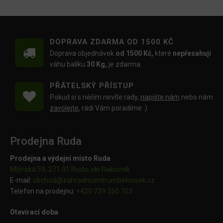
DOPRAVA ZDARMA OD 1500 KČ
Doprava objednávek
od 1500 Kč,
které
nepřesahují
váhu balíku
30 Kg,
je zdarma.
PŘÁTELSKÝ PŘÍSTUP
Pokud si s něčím nevíte rady,
napište nám
nebo nám
zavolejte
, rádi Vám poradíme :)
Prodejna Ruda
Prodejna a výdejní místo Ruda
Mlýnská 59, 271 01 Ruda, okr.Rakovník
E-mail:
obchod@
zahradnicentrumbelousek.cz
Telefon na prodejnu:
+420 739 350 703
Otevírací doba