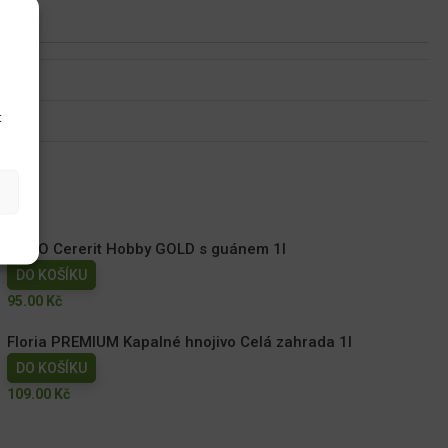
u
t
AGRO Cererit Hobby GOLD s guánem 1l
DO KOŠÍKU
95.00
Kč
Floria PREMIUM Kapalné hnojivo Celá zahrada 1l
DO KOŠÍKU
109.00
Kč