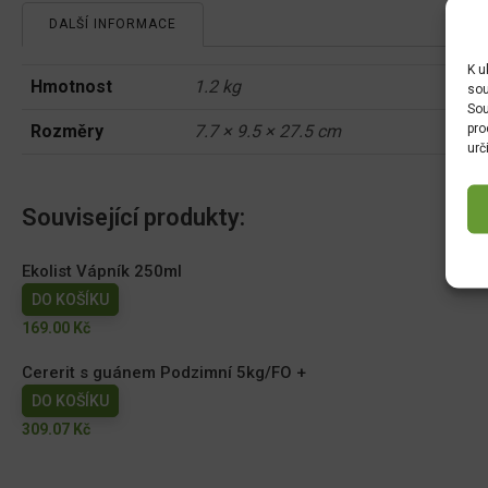
DALŠÍ INFORMACE
K u
Hmotnost
1.2 kg
sou
Sou
pro
Rozměry
7.7 × 9.5 × 27.5 cm
urč
Související produkty:
Ekolist Vápník 250ml
DO KOŠÍKU
169.00
Kč
Cererit s guánem Podzimní 5kg/FO +
DO KOŠÍKU
309.07
Kč