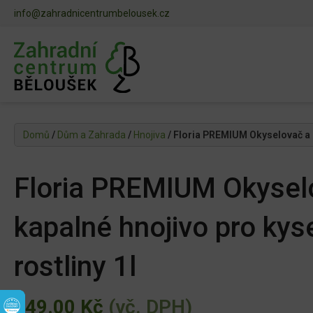
info@zahradnicentrumbelousek.cz
Domů
/
Dům a Zahrada
/
Hnojiva
/ Floria PREMIUM Okyselovač a k
Floria PREMIUM Okysel
kapalné hnojivo pro kys
rostliny 1l
149.00
Kč
(vč. DPH)