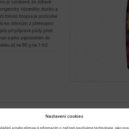
ivo je vyrobené ze zdravé
 organicky vázaného dusíku a
tí tohoto hnojiva je pozvolné
lo ke stresům z přehnojení
aře při přípravě půdy před
hon a jeho zapravením do
ávku až na 80 g na 1 m2.
Nastavení cookies
kládání a/nebo přístupu k informacím o zařízení používáme technologie, jako jso