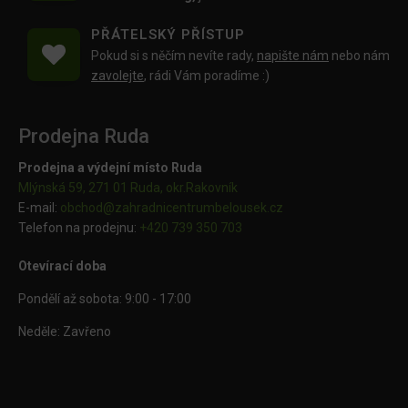
PŘÁTELSKÝ PŘÍSTUP
Pokud si s něčím nevíte rady,
napište nám
nebo nám
zavolejte
, rádi Vám poradíme :)
Prodejna Ruda
Prodejna a výdejní místo Ruda
Mlýnská 59, 271 01 Ruda, okr.Rakovník
E-mail:
obchod@
zahradnicentrumbelousek.cz
Telefon na prodejnu:
+420 739 350 703
Otevírací doba
Pondělí až sobota: 9:00 - 17:00
Neděle: Zavřeno