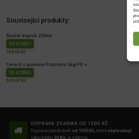
sou
Sou
pro
Související produkty:
urč
Ekolist Vápník 250ml
DO KOŠÍKU
169.00
Kč
Cererit s guánem Podzimní 5kg/FO +
DO KOŠÍKU
309.07
Kč
DOPRAVA ZDARMA OD 1500 KČ
Doprava objednávek
od 1500 Kč,
které
nepřesahují
váhu balíku
30 Kg,
je zdarma.