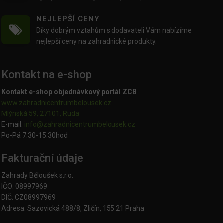
NEJLEPŠÍ CENY
Díky dobrým vztahům s dodavateli Vám nabízíme
nejlepší ceny na zahradnické produkty.
Kontakt na e-shop
Kontakt e-shop objednávkový portál ZCB
www.zahradnicentrumbelousek.cz
Mlýnská 59, 27101, Ruda
E-mail:
info@zahradnicentrumbelousek.
cz
Po-Pá 7:30-15:30hod
Fakturační údaje
Zahrady Běloušek s.r.o.
IČO: 08997969
DIČ: CZ08997969
Adresa: Sazovická 488/8, Zličín, 155 21 Praha