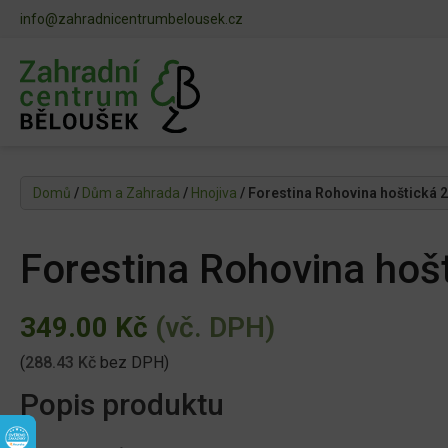
info@zahradnicentrumbelousek.cz
Domů
/
Dům a Zahrada
/
Hnojiva
/ Forestina Rohovina hoštická 2
Forestina Rohovina hošt
349.00
Kč
(vč. DPH)
(
288.43
Kč
bez DPH)
Popis produktu