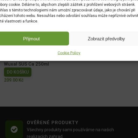
bory cookie. Děláme to, abychom zlepšili zážitek z prohlížení webových stráenk.
hlas s těmito technologiemi nám umožní zpracovávat údaje, jako je chování při
cházení tohoto webu. Nesouhlas nebo odvolání souhlasu může nepříznivě ovlivni
ité vlastnosti a funkce.
NATURA Kapalné hnojivo na vyvýšené záhony 1l
Přijmout
Zobrazit předvolby
DO KOŠÍKU
149.00
Kč
Cookie Policy
Wuxal SUS Ca 250ml
DO KOŠÍKU
209.00
Kč
OVĚŘENÉ PRODUKTY
Všechny produkty sami používáme na našich
realizacích zahrad.