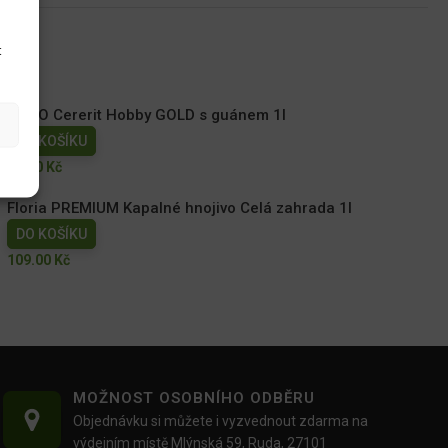
t
AGRO Cererit Hobby GOLD s guánem 1l
DO KOŠÍKU
95.00
Kč
Floria PREMIUM Kapalné hnojivo Celá zahrada 1l
DO KOŠÍKU
109.00
Kč
MOŽNOST OSOBNÍHO ODBĚRU
Objednávku si můžete i vyzvednout zdarma na
výdejním místě Mlýnská 59, Ruda, 27101