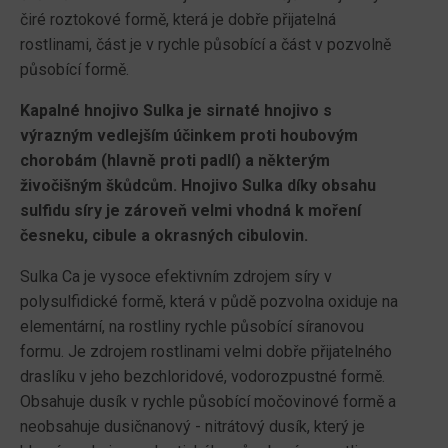
čiré roztokové formě, která je dobře přijatelná
rostlinami, část je v rychle působící a část v pozvolně
působící formě.
Kapalné hnojivo Sulka je sirnaté hnojivo s
výrazným vedlejším účinkem proti houbovým
chorobám (hlavně proti padlí) a některým
živočišným škůdcům. Hnojivo Sulka díky obsahu
sulfidu síry je zároveň velmi vhodná k moření
česneku, cibule a okrasných cibulovin.
Sulka Ca je vysoce efektivním zdrojem síry v
polysulfidické formě, která v půdě pozvolna oxiduje na
elementární, na rostliny rychle působící síranovou
formu. Je zdrojem rostlinami velmi dobře přijatelného
draslíku v jeho bezchloridové, vodorozpustné formě.
Obsahuje dusík v rychle působící močovinové formě a
neobsahuje dusičnanový - nitrátový dusík, který je