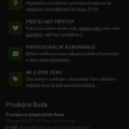
Objednávku si můžete i vyzvednout zdarma na
výdejním místě Mlýnská 59, Ruda, 27101
PŘÁTELSKÝ PŘÍSTUP
Pokud si s něčím nevíte rady,
napište nám
nebo nám
zavolejte
, rádi Vám poradíme :)
PROFESIONÁLNÍ KOMUNIKACE
Během celého procesu nákupu budete informováni
o stavu Vaší objednávky.
NEJLEPŠÍ CENY
Díky dobrým vztahům s dodavateli Vám nabízíme
nejlepší ceny na zahradnické produkty.
Prodejna Ruda
Prodejna a výdejní místo Ruda
Mlýnská 59, 271 01 Ruda, okr.Rakovník
E-mail:
obchod@
zahradnicentrumbelousek.cz