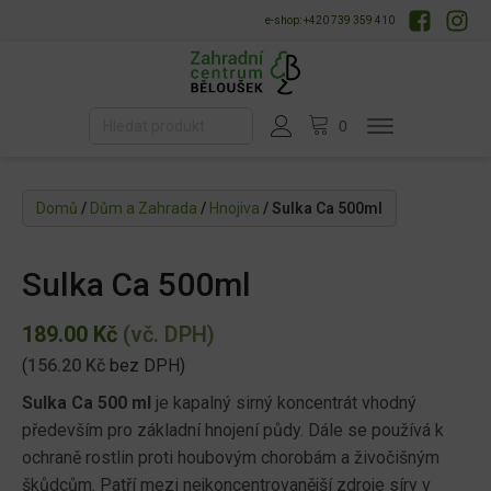
e-shop: +420 739 359 410
Domů
/
Dům a Zahrada
/
Hnojiva
/ Sulka Ca 500ml
Sulka Ca 500ml
189.00
Kč
(vč. DPH)
(
156.20
Kč
bez DPH)
Sulka Ca 500 ml
je kapalný sirný koncentrát vhodný
především pro základní hnojení půdy. Dále se používá k
ochraně rostlin proti houbovým chorobám a živočišným
škůdcům. Patří mezi nejkoncentrovanější zdroje síry v