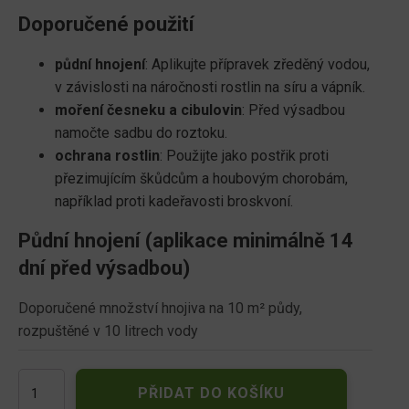
Doporučené použití
půdní hnojení
: Aplikujte přípravek zředěný vodou,
v závislosti na náročnosti rostlin na síru a vápník.
moření česneku a cibulovin
: Před výsadbou
namočte sadbu do roztoku.
ochrana rostlin
: Použijte jako postřik proti
přezimujícím škůdcům a houbovým chorobám,
například proti kadeřavosti broskvoní.
Půdní hnojení (aplikace minimálně 14
dní před výsadbou)
Doporučené množství hnojiva na 10 m² půdy,
rozpuštěné v 10 litrech vody
Sulka
PŘIDAT DO KOŠÍKU
Ca