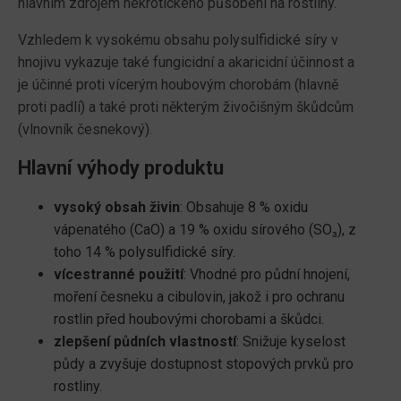
hlavním zdrojem nekrotického působení na rostliny.
Vzhledem k vysokému obsahu polysulfidické síry v
hnojivu vykazuje také fungicidní a akaricidní účinnost a
je účinné proti vícerým houbovým chorobám (hlavně
proti padlí) a také proti některým živočišným škůdcům
(vlnovník česnekový).
Hlavní výhody produktu
vysoký obsah živin
: Obsahuje 8 % oxidu
vápenatého (CaO) a 19 % oxidu sírového (SO₃), z
toho 14 % polysulfidické síry.
vícestranné použití
: Vhodné pro půdní hnojení,
moření česneku a cibulovin, jakož i pro ochranu
rostlin před houbovými chorobami a škůdci.
zlepšení půdních vlastností
: Snižuje kyselost
půdy a zvyšuje dostupnost stopových prvků pro
rostliny.