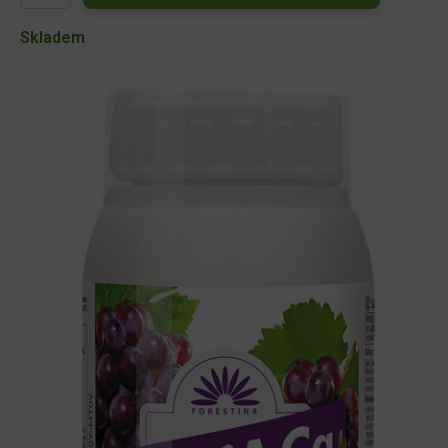
500ml
množství
Skladem