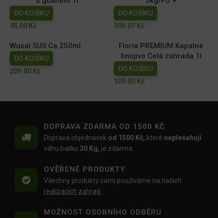
s guánem 1l
5kg/FO +
DO KOŠÍKU
DO KOŠÍKU
95.00
Kč
309.07
Kč
Wuxal SUS Ca 250ml
Floria PREMIUM Kapalné
hnojivo Celá zahrada 1l
DO KOŠÍKU
DO KOŠÍKU
209.00
Kč
109.00
Kč
DOPRAVA ZDARMA OD 1500 KČ
Doprava objednávek
od 1500 Kč,
které
nepřesahují
váhu balíku
30 Kg,
je zdarma.
OVĚŘENÉ PRODUKTY
Všechny produkty sami používáme na našich
realizacích zahrad.
MOŽNOST OSOBNÍHO ODBĚRU