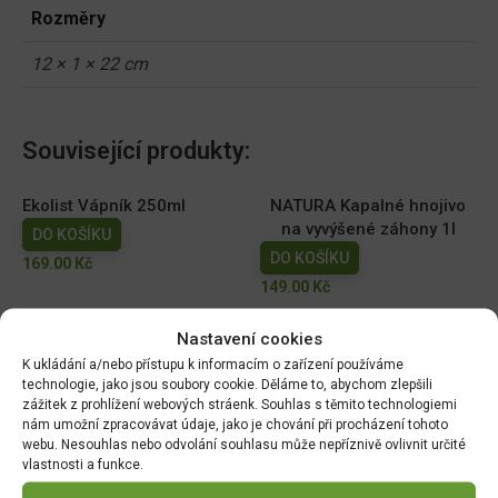
Rozměry
12 × 1 × 22 cm
Související produkty:
Ekolist Vápník 250ml
NATURA Kapalné hnojivo
na vyvýšené záhony 1l
DO KOŠÍKU
DO KOŠÍKU
169.00
Kč
149.00
Kč
AGRO Cererit Hobby GOLD
Cererit s guánem Podzimní
Nastavení cookies
s guánem 1l
5kg/FO +
K ukládání a/nebo přístupu k informacím o zařízení používáme
DO KOŠÍKU
DO KOŠÍKU
technologie, jako jsou soubory cookie. Děláme to, abychom zlepšili
zážitek z prohlížení webových stráenk. Souhlas s těmito technologiemi
95.00
Kč
309.07
Kč
nám umožní zpracovávat údaje, jako je chování při procházení tohoto
webu. Nesouhlas nebo odvolání souhlasu může nepříznivě ovlivnit určité
Wuxal SUS Ca 250ml
Floria PREMIUM Kapalné
vlastnosti a funkce.
hnojivo Celá zahrada 1l
DO KOŠÍKU