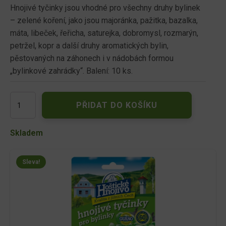
byla:
je:
Hnojivé tyčinky jsou vhodné pro všechny druhy bylinek
– zelené koření, jako jsou majoránka, pažitka, bazalka,
85.00 Kč.
49.00 Kč.
máta, libeček, řeřicha, saturejka, dobromysl, rozmarýn,
petržel, kopr a další druhy aromatických bylin,
pěstovaných na záhonech i v nádobách formou
„bylinkové zahrádky“. Balení: 10 ks.
Forestina
PŘIDAT DO KOŠÍKU
Hoštické
hnojivé
tyčinky
Skladem
na
bylinky
10
Sleva!
ks
množství