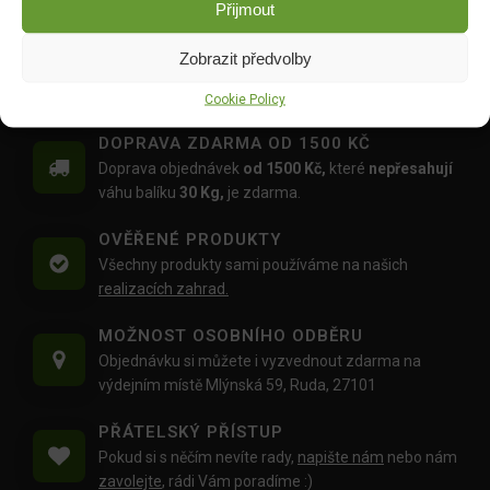
Přijmout
DO KOŠÍKU
209.00
Kč
109.00
Kč
Zobrazit předvolby
Cookie Policy
DOPRAVA ZDARMA OD 1500 KČ
Doprava objednávek
od 1500 Kč,
které
nepřesahují
váhu balíku
30 Kg,
je zdarma.
OVĚŘENÉ PRODUKTY
Všechny produkty sami používáme na našich
realizacích zahrad.
MOŽNOST OSOBNÍHO ODBĚRU
Objednávku si můžete i vyzvednout zdarma na
výdejním místě Mlýnská 59, Ruda, 27101
PŘÁTELSKÝ PŘÍSTUP
Pokud si s něčím nevíte rady,
napište nám
nebo nám
zavolejte
, rádi Vám poradíme :)