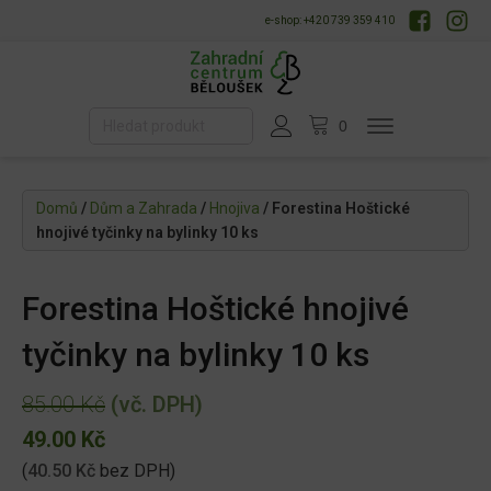
e-shop: +420 739 359 410
Domů
/
Dům a Zahrada
/
Hnojiva
/ Forestina Hoštické
hnojivé tyčinky na bylinky 10 ks
Forestina Hoštické hnojivé
tyčinky na bylinky 10 ks
85.00
Kč
(vč. DPH)
Původní
Aktuální
49.00
Kč
cena
(
40.50
Kč
bez DPH)
cena