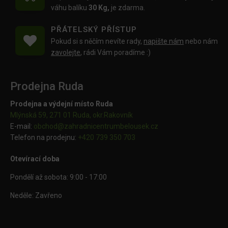
váhu balíku
30 Kg,
je zdarma.
PŘÁTELSKÝ PŘÍSTUP
Pokud si s něčím nevíte rady,
napište nám
nebo nám
zavolejte
, rádi Vám poradíme :)
Prodejna Ruda
Prodejna a výdejní místo Ruda
Mlýnská 59, 271 01 Ruda, okr.Rakovník
E-mail:
obchod@
zahradnicentrumbelousek.cz
Telefon na prodejnu:
+420 739 350 703
Otevírací doba
Pondělí až sobota: 9:00 - 17:00
Neděle: Zavřeno