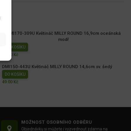
u
t
DMI170-309U Květináč MILLY ROUND 16,9cm oceánská
modř
DO KOŠÍKU
59.00
Kč
DMI150-443U Květináč MILLY ROUND 14,6cm sv. šedý
DO KOŠÍKU
49.00
Kč
MOŽNOST OSOBNÍHO ODBĚRU
Objednávku si můžete i vyzvednout zdarma na