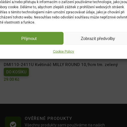
kládání a/nebo přístupu k informacím o zařízení používáme technologie, jako jso
bory cookie. Děláme to, abychom zlepšili zážitek z prohlížení webových stráenk.
hlas s těmito technologiemi nám umožní zpracovávat údaje, jako je chování při
cházení tohoto webu. Nesouhlas nebo odvolání souhlasu může nepříznivě ovlivni
ité vlastnosti a funkce.
DBMIG400-4985U květináč Milly s vkladem 39cm, marsala
Přijmout
Zobrazit předvolby
DO KOŠÍKU
495.00
Kč
Cookie Policy
DMI110-2411U Květináč MILLY ROUND 10,9cm tm. zelený
DO KOŠÍKU
29.00
Kč
OVĚŘENÉ PRODUKTY
Všechny produkty sami používáme na našich