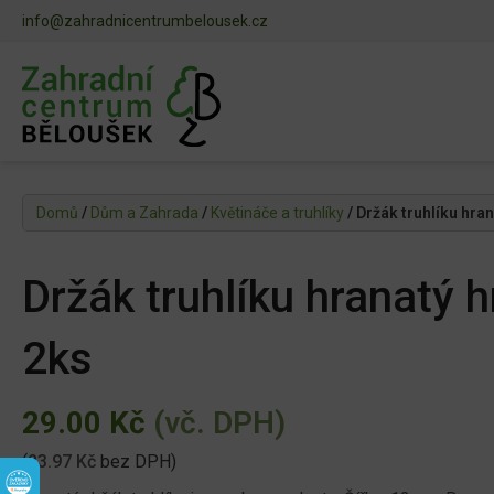
info@zahradnicentrumbelousek.cz
Domů
/
Dům a Zahrada
/
Květináče a truhlíky
/ Držák truhlíku hr
Držák truhlíku hranatý
2ks
29.00
Kč
(vč. DPH)
(
23.97
Kč
bez DPH)