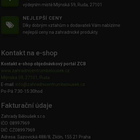
výdejním místě Mlýnská 59, Ruda, 27101
NEJLEPŠÍ CENY
Díky dobrým vztahům s dodavateli Vám nabízíme
nejlepší ceny na zahradnické produkty.
Kontakt na e-shop
Kontakt e-shop objednávkový portál ZCB
www.zahradnicentrumbelousek.cz
Mlýnská 59, 27101, Ruda
E-mail:
info@zahradnicentrumbelousek.
cz
Po-Pá 7:30-15:30hod
Fakturační údaje
Zahrady Běloušek s.r.o.
IČO: 08997969
DIČ: CZ08997969
Adresa: Sazovická 488/8, Zličín, 155 21 Praha