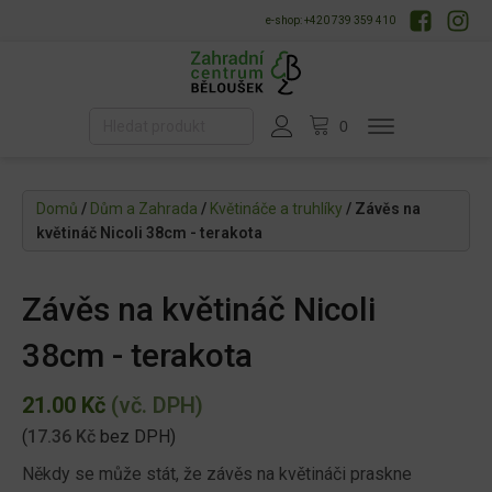
e-shop: +420 739 359 410
Domů
/
Dům a Zahrada
/
Květináče a truhlíky
/ Závěs na
květináč Nicoli 38cm - terakota
Závěs na květináč Nicoli
38cm - terakota
21.00
Kč
(vč. DPH)
(
17.36
Kč
bez DPH)
Někdy se může stát, že závěs na květináči praskne