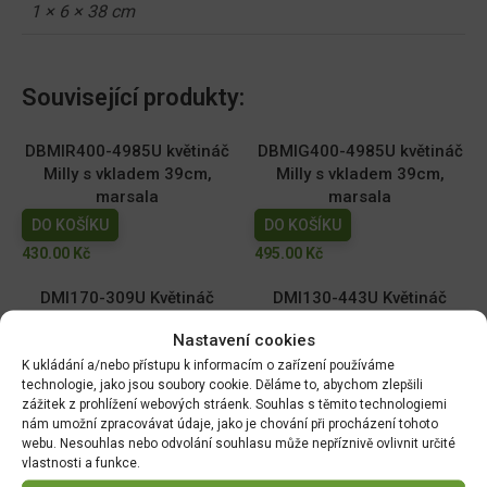
1 × 6 × 38 cm
Související produkty:
DBMIR400-4985U květináč
DBMIG400-4985U květináč
Milly s vkladem 39cm,
Milly s vkladem 39cm,
marsala
marsala
DO KOŠÍKU
DO KOŠÍKU
430.00
Kč
495.00
Kč
DMI170-309U Květináč
DMI130-443U Květináč
MILLY ROUND 16,9cm
MILLY ROUND 12,9 cm sv.
Nastavení cookies
oceánská modř
šedý
K ukládání a/nebo přístupu k informacím o zařízení používáme
DO KOŠÍKU
DO KOŠÍKU
technologie, jako jsou soubory cookie. Děláme to, abychom zlepšili
59.00
Kč
39.00
Kč
zážitek z prohlížení webových stráenk. Souhlas s těmito technologiemi
nám umožní zpracovávat údaje, jako je chování při procházení tohoto
DMI110-2411U Květináč
DMI150-443U Květináč
webu. Nesouhlas nebo odvolání souhlasu může nepříznivě ovlivnit určité
vlastnosti a funkce.
MILLY ROUND 10,9cm tm.
MILLY ROUND 14,6cm sv.