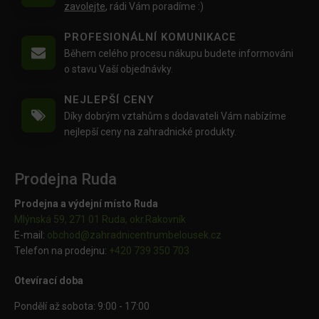
zavolejte
, rádi Vám poradíme :)
PROFESIONÁLNÍ KOMUNIKACE
Během celého procesu nákupu budete informováni
o stavu Vaší objednávky.
NEJLEPŠÍ CENY
Díky dobrým vztahům s dodavateli Vám nabízíme
nejlepší ceny na zahradnické produkty.
Prodejna Ruda
Prodejna a výdejní místo Ruda
Mlýnská 59, 271 01 Ruda, okr.Rakovník
E-mail:
obchod@
zahradnicentrumbelousek.cz
Telefon na prodejnu:
+420 739 350 703
Otevírací doba
Pondělí až sobota: 9:00 - 17:00