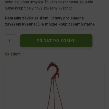
nebo se ulomí úchytka. To však neznamená, že bude
nutné koupit celý nový závěsný květináč!
Náhradní závěs se třemi úchyty pro snadné
zavěšení květináčů
je možné koupit i samostatně.
Závěs
PŘIDAT DO KOŠÍKU
na
květináč
Nicoli
Skladem
38cm
-
terakota
množství