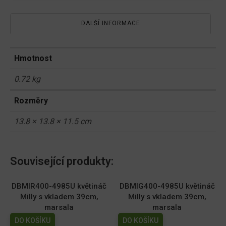
DALŠÍ INFORMACE
Hmotnost
0.72 kg
Rozměry
13.8 × 13.8 × 11.5 cm
Související produkty:
DBMIR400-4985U květináč
DBMIG400-4985U květináč
Milly s vkladem 39cm,
Milly s vkladem 39cm,
marsala
marsala
DO KOŠÍKU
DO KOŠÍKU