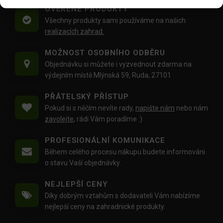
OVĚŘENÉ PRODUKTY
Všechny produkty sami používáme na našich
realizacích zahrad.
MOŽNOST OSOBNÍHO ODBĚRU
Objednávku si můžete i vyzvednout zdarma na
výdejním místě Mlýnská 59, Ruda, 27101
PŘÁTELSKÝ PŘÍSTUP
Pokud si s něčím nevíte rady,
napište nám
nebo nám
zavolejte
, rádi Vám poradíme :)
PROFESIONÁLNÍ KOMUNIKACE
Během celého procesu nákupu budete informováni
o stavu Vaší objednávky.
NEJLEPŠÍ CENY
Díky dobrým vztahům s dodavateli Vám nabízíme
nejlepší ceny na zahradnické produkty.