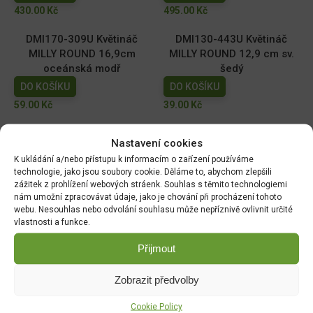
430.00
Kč
495.00
Kč
DMI170-309U Květináč
DMI130-443U Květináč
MILLY ROUND 16,9cm
MILLY ROUND 12,9 cm sv.
oceánská modř
šedý
DO KOŠÍKU
DO KOŠÍKU
59.00
Kč
39.00
Kč
DMI110-2411U Květináč
DMI150-443U Květináč
Nastavení cookies
MILLY ROUND 10,9cm tm.
MILLY ROUND 14,6cm sv.
K ukládání a/nebo přístupu k informacím o zařízení používáme
zelený
šedý
technologie, jako jsou soubory cookie. Děláme to, abychom zlepšili
DO KOŠÍKU
DO KOŠÍKU
zážitek z prohlížení webových stráenk. Souhlas s těmito technologiemi
nám umožní zpracovávat údaje, jako je chování při procházení tohoto
29.00
Kč
49.00
Kč
webu. Nesouhlas nebo odvolání souhlasu může nepříznivě ovlivnit určité
vlastnosti a funkce.
Přijmout
DOPRAVA ZDARMA OD 1500 KČ
Zobrazit předvolby
Doprava objednávek
od 1500 Kč,
které
nepřesahují
váhu balíku
30 Kg,
je zdarma.
Cookie Policy