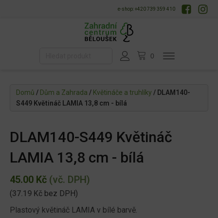
e-shop: +420 739 359 410
Domů
/
Dům a Zahrada
/
Květináče a truhlíky
/ DLAM140-
S449 Květináč LAMIA 13,8 cm - bílá
DLAM140-S449 Květináč
LAMIA 13,8 cm - bílá
45.00
Kč
(vč. DPH)
(
37.19
Kč
bez DPH)
Plastový květináč LAMIA v bílé barvě.