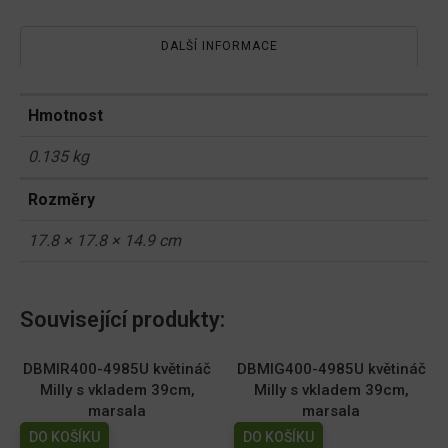
DALŠÍ INFORMACE
Hmotnost
0.135 kg
Rozměry
17.8 × 17.8 × 14.9 cm
Související produkty:
DBMIR400-4985U květináč
DBMIG400-4985U květináč
Milly s vkladem 39cm,
Milly s vkladem 39cm,
marsala
marsala
DO KOŠÍKU
DO KOŠÍKU