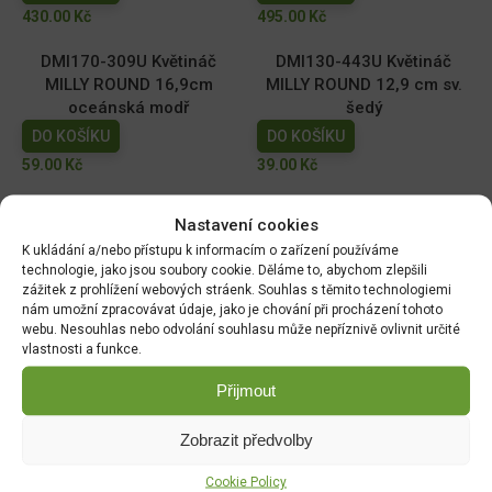
430.00
Kč
495.00
Kč
DMI170-309U Květináč
DMI130-443U Květináč
MILLY ROUND 16,9cm
MILLY ROUND 12,9 cm sv.
oceánská modř
šedý
DO KOŠÍKU
DO KOŠÍKU
59.00
Kč
39.00
Kč
DMI110-2411U Květináč
DMI150-443U Květináč
Nastavení cookies
MILLY ROUND 10,9cm tm.
MILLY ROUND 14,6cm sv.
K ukládání a/nebo přístupu k informacím o zařízení používáme
zelený
šedý
technologie, jako jsou soubory cookie. Děláme to, abychom zlepšili
DO KOŠÍKU
DO KOŠÍKU
zážitek z prohlížení webových stráenk. Souhlas s těmito technologiemi
nám umožní zpracovávat údaje, jako je chování při procházení tohoto
29.00
Kč
49.00
Kč
webu. Nesouhlas nebo odvolání souhlasu může nepříznivě ovlivnit určité
vlastnosti a funkce.
Přijmout
DOPRAVA ZDARMA OD 1500 KČ
Zobrazit předvolby
Doprava objednávek
od 1500 Kč,
které
nepřesahují
váhu balíku
30 Kg,
je zdarma.
Cookie Policy