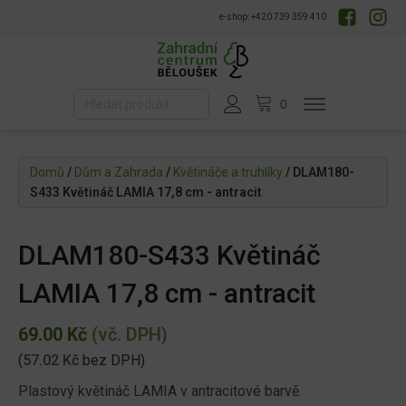
e-shop: +420 739 359 410
Domů
/
Dům a Zahrada
/
Květináče a truhlíky
/ DLAM180-
S433 Květináč LAMIA 17,8 cm - antracit
DLAM180-S433 Květináč
LAMIA 17,8 cm - antracit
69.00
Kč
(vč. DPH)
(
57.02
Kč
bez DPH)
Plastový květináč LAMIA v antracitové barvě.