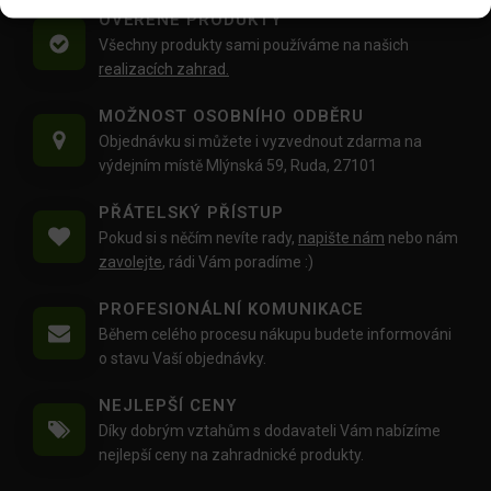
OVĚŘENÉ PRODUKTY
Všechny produkty sami používáme na našich
realizacích zahrad.
MOŽNOST OSOBNÍHO ODBĚRU
Objednávku si můžete i vyzvednout zdarma na
výdejním místě Mlýnská 59, Ruda, 27101
PŘÁTELSKÝ PŘÍSTUP
Pokud si s něčím nevíte rady,
napište nám
nebo nám
zavolejte
, rádi Vám poradíme :)
PROFESIONÁLNÍ KOMUNIKACE
Během celého procesu nákupu budete informováni
o stavu Vaší objednávky.
NEJLEPŠÍ CENY
Díky dobrým vztahům s dodavateli Vám nabízíme
nejlepší ceny na zahradnické produkty.