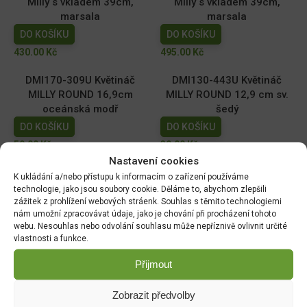
Milly s vkladem 39cm,
Milly s vkladem 39cm,
marsala
marsala
DO KOŠÍKU
DO KOŠÍKU
430.00
Kč
495.00
Kč
DMI170-309U Květináč
DMI130-443U Květináč
MILLY ROUND 16,9cm
MILLY ROUND 12,9 cm sv.
oceánská modř
šedý
DO KOŠÍKU
DO KOŠÍKU
59.00
Kč
39.00
Kč
Nastavení cookies
DMI110-2411U Květináč
DMI150-443U Květináč
K ukládání a/nebo přístupu k informacím o zařízení používáme
MILLY ROUND 10,9cm tm.
MILLY ROUND 14,6cm sv.
technologie, jako jsou soubory cookie. Děláme to, abychom zlepšili
zelený
šedý
zážitek z prohlížení webových stráenk. Souhlas s těmito technologiemi
nám umožní zpracovávat údaje, jako je chování při procházení tohoto
DO KOŠÍKU
DO KOŠÍKU
webu. Nesouhlas nebo odvolání souhlasu může nepříznivě ovlivnit určité
29.00
Kč
49.00
Kč
vlastnosti a funkce.
Přijmout
Zobrazit předvolby
DOPRAVA ZDARMA OD 1500 KČ