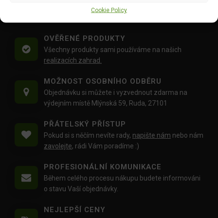
Doprava objednávek
od 1500 Kč,
které
nepřesahují
Cookie Policy
váhu balíku
30 Kg,
je zdarma.
OVĚŘENÉ PRODUKTY
Všechny produkty sami používáme na našich
realizacích zahrad.
MOŽNOST OSOBNÍHO ODBĚRU
Objednávku si můžete i vyzvednout zdarma na
výdejním místě Mlýnská 59, Ruda, 27101
PŘÁTELSKÝ PŘÍSTUP
Pokud si s něčím nevíte rady,
napište nám
nebo nám
zavolejte
, rádi Vám poradíme :)
PROFESIONÁLNÍ KOMUNIKACE
Během celého procesu nákupu budete informováni
o stavu Vaší objednávky.
NEJLEPŠÍ CENY