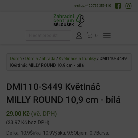
e-shop: +420 739 359 410
Domů
/
Dům a Zahrada
/
Květináče a truhlíky
/ DMI110-S449
Květináč MILLY ROUND 10,9 cm - bílá
DMI110-S449 Květináč
MILLY ROUND 10,9 cm - bílá
29.00
Kč
(vč. DPH)
(
23.97
Kč
bez DPH)
Délka: 10.9Šířka: 10.9Výška: 9.5Objem: 0.7Barva: