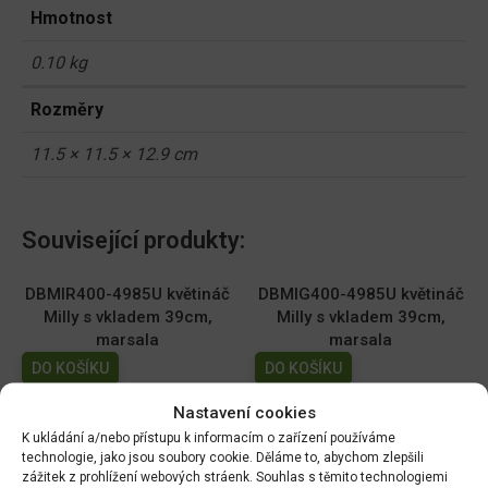
Hmotnost
0.10 kg
Rozměry
11.5 × 11.5 × 12.9 cm
Související produkty:
DBMIR400-4985U květináč
DBMIG400-4985U květináč
Milly s vkladem 39cm,
Milly s vkladem 39cm,
marsala
marsala
DO KOŠÍKU
DO KOŠÍKU
430.00
Kč
495.00
Kč
Nastavení cookies
K ukládání a/nebo přístupu k informacím o zařízení používáme
DMI170-309U Květináč
DMI130-443U Květináč
technologie, jako jsou soubory cookie. Děláme to, abychom zlepšili
MILLY ROUND 16,9cm
MILLY ROUND 12,9 cm sv.
zážitek z prohlížení webových stráenk. Souhlas s těmito technologiemi
oceánská modř
šedý