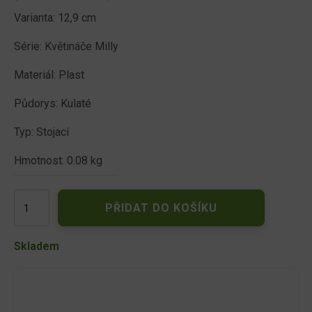
Varianta: 12,9 cm
Série: Květináče Milly
Materiál: Plast
Půdorys: Kulaté
Typ: Stojací
Hmotnost: 0.08 kg
DMI130-
PŘIDAT DO KOŠÍKU
446U
Květináč
MILLY
Skladem
ROUND
12,9
cm
uhelná
množství