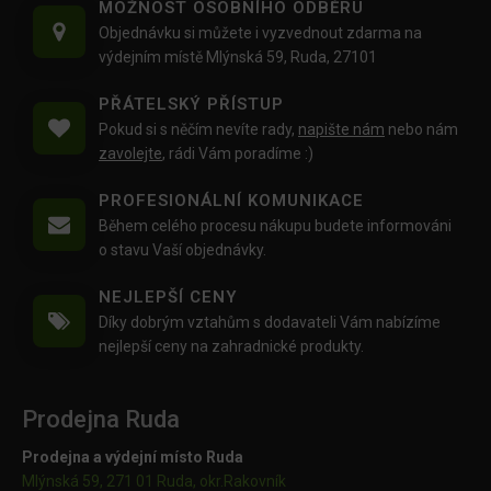
MOŽNOST OSOBNÍHO ODBĚRU
Objednávku si můžete i vyzvednout zdarma na
výdejním místě Mlýnská 59, Ruda, 27101
PŘÁTELSKÝ PŘÍSTUP
Pokud si s něčím nevíte rady,
napište nám
nebo nám
zavolejte
, rádi Vám poradíme :)
PROFESIONÁLNÍ KOMUNIKACE
Během celého procesu nákupu budete informováni
o stavu Vaší objednávky.
NEJLEPŠÍ CENY
Díky dobrým vztahům s dodavateli Vám nabízíme
nejlepší ceny na zahradnické produkty.
Prodejna Ruda
Prodejna a výdejní místo Ruda
Mlýnská 59, 271 01 Ruda, okr.Rakovník