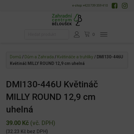
e-shop: +420 739 359 410
Domů
/
Dům a Zahrada
/
Květináče a truhlíky
/ DMI130-446U
Květináč MILLY ROUND 12,9 cm uhelná
DMI130-446U Květináč
MILLY ROUND 12,9 cm
uhelná
39.00
Kč
(vč. DPH)
(
32.23
Kč
bez DPH)