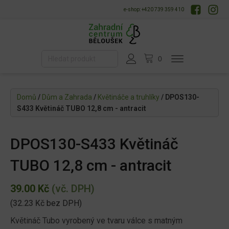
e-shop: +420 739 359 410
Domů
/
Dům a Zahrada
/
Květináče a truhlíky
/ DPOS130-
S433 Květináč TUBO 12,8 cm - antracit
DPOS130-S433 Květináč
TUBO 12,8 cm - antracit
39.00
Kč
(vč. DPH)
(
32.23
Kč
bez DPH)
Květináč Tubo vyrobený ve tvaru válce s matným