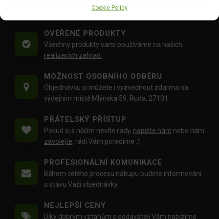
Doprava objednávek
od 1500 Kč,
které
nepřesahují
Cookie Policy
váhu balíku
30 Kg,
je zdarma.
OVĚŘENÉ PRODUKTY
Všechny produkty sami používáme na našich
realizacích zahrad.
MOŽNOST OSOBNÍHO ODBĚRU
Objednávku si můžete i vyzvednout zdarma na
výdejním místě Mlýnská 59, Ruda, 27101
PŘÁTELSKÝ PŘÍSTUP
Pokud si s něčím nevíte rady,
napište nám
nebo nám
zavolejte
, rádi Vám poradíme :)
PROFESIONÁLNÍ KOMUNIKACE
Během celého procesu nákupu budete informováni
o stavu Vaší objednávky.
NEJLEPŠÍ CENY
Díky dobrým vztahům s dodavateli Vám nabízíme