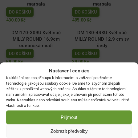
marsala
marsala
DO KOŠÍKU
DO KOŠÍKU
430.00
Kč
495.00
Kč
DMI170-309U Květináč
DMI130-443U Květináč
MILLY ROUND 16,9cm
MILLY ROUND 12,9 cm sv.
oceánská modř
šedý
DO KOŠÍKU
DO KOŠÍKU
59.00
Kč
39.00
Kč
Nastavení cookies
DMI110-2411U Květináč
DMI150-443U Květináč
K ukládání a/nebo přístupu k informacím o zařízení používáme
MILLY ROUND 10,9cm tm.
MILLY ROUND 14,6cm sv.
technologie, jako jsou soubory cookie. Děláme to, abychom zlepšili
zelený
šedý
zážitek z prohlížení webových stráenk. Souhlas s těmito technologiemi
nám umožní zpracovávat údaje, jako je chování při procházení tohoto
DO KOŠÍKU
DO KOŠÍKU
webu. Nesouhlas nebo odvolání souhlasu může nepříznivě ovlivnit určité
29.00
Kč
49.00
Kč
vlastnosti a funkce.
Přijmout
Zobrazit předvolby
DOPRAVA ZDARMA OD 1500 KČ