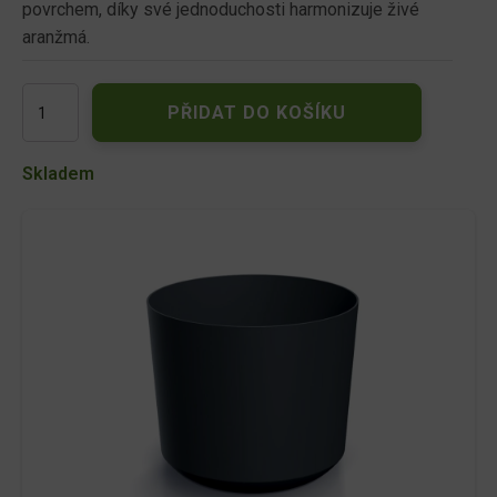
povrchem, díky své jednoduchosti harmonizuje živé
aranžmá.
DPOS130-
PŘIDAT DO KOŠÍKU
S433
Květináč
TUBO
Skladem
12,8
cm
-
antracit
množství