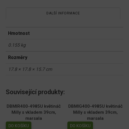
DALŠÍ INFORMACE
Hmotnost
0.155 kg
Rozměry
17.8 × 17.8 × 15.7 cm
Související produkty:
DBMIR400-4985U květináč
DBMIG400-4985U květináč
Milly s vkladem 39cm,
Milly s vkladem 39cm,
marsala
marsala
DO KOŠÍKU
DO KOŠÍKU