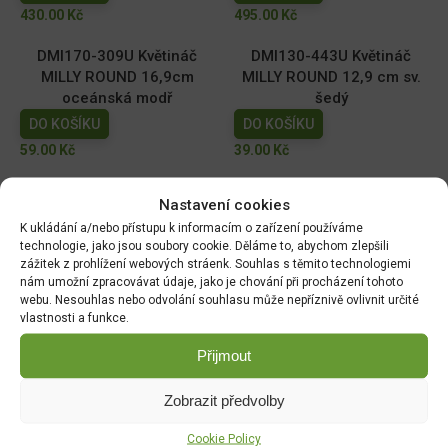
430.00
Kč
495.00
Kč
DMI170-309U Květináč
DMI130-443U Květináč
MILLY ROUND 16,9cm
MILLY ROUND 12,9 cm sv.
oceánská modř
šedý
DO KOŠÍKU
DO KOŠÍKU
59.00
Kč
39.00
Kč
DMI110-2411U Květináč
DMI150-443U Květináč
Nastavení cookies
MILLY ROUND 10,9cm tm.
MILLY ROUND 14,6cm sv.
K ukládání a/nebo přístupu k informacím o zařízení používáme
zelený
šedý
technologie, jako jsou soubory cookie. Děláme to, abychom zlepšili
DO KOŠÍKU
DO KOŠÍKU
zážitek z prohlížení webových stráenk. Souhlas s těmito technologiemi
nám umožní zpracovávat údaje, jako je chování při procházení tohoto
29.00
Kč
49.00
Kč
webu. Nesouhlas nebo odvolání souhlasu může nepříznivě ovlivnit určité
vlastnosti a funkce.
Přijmout
DOPRAVA ZDARMA OD 1500 KČ
Zobrazit předvolby
Doprava objednávek
od 1500 Kč,
které
nepřesahují
váhu balíku
30 Kg,
je zdarma.
Cookie Policy