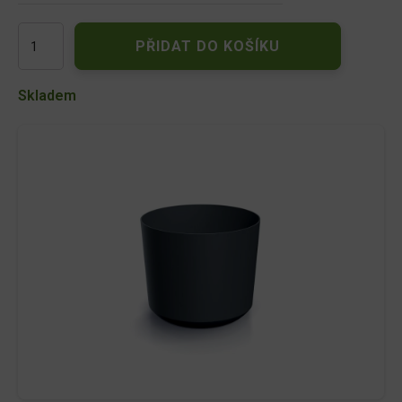
DPOS180-
PŘIDAT DO KOŠÍKU
S433
Květináč
TUBO
Skladem
17,8
cm
-
antracit
množství