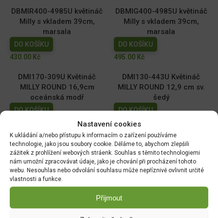
DBMIR400-4985U květináč
DBMIG400-4985U květináč
Milly s vkladem 39cm,
Milly s vkladem 39cm,
marsala
marsala
DO KOŠÍKU
DO KOŠÍKU
430.00
Kč
495.00
Kč
DMI170-309U Květináč
DMI130-443U Květináč
MILLY ROUND 16,9cm
MILLY ROUND 12,9 cm sv.
oceánská modř
šedý
DO KOŠÍKU
DO KOŠÍKU
59.00
Kč
39.00
Kč
Nastavení cookies
K ukládání a/nebo přístupu k informacím o zařízení používáme
DMI110-2411U Květináč
DMI150-443U Květináč
technologie, jako jsou soubory cookie. Děláme to, abychom zlepšili
MILLY ROUND 10,9cm tm.
MILLY ROUND 14,6cm sv.
zážitek z prohlížení webových stráenk. Souhlas s těmito technologiemi
nám umožní zpracovávat údaje, jako je chování při procházení tohoto
zelený
šedý
webu. Nesouhlas nebo odvolání souhlasu může nepříznivě ovlivnit určité
DO KOŠÍKU
DO KOŠÍKU
vlastnosti a funkce.
29.00
Kč
49.00
Kč
Přijmout