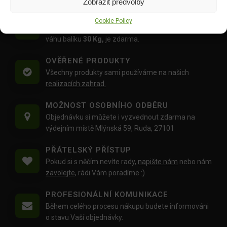
Zobrazit předvolby
DOPRAVA ZDARMA OD 1500 KČ
Cookie Policy
Doprava objednávek
od 1500 Kč,
které
nepřesahují
váhu balíku
30 Kg,
je zdarma.
OVĚŘENÉ PRODUKTY
Všechny produkty sami používáme na našich
realizacích zahrad.
MOŽNOST OSOBNÍHO ODBĚRU
Objednávku si můžete i vyzvednout zdarma na
výdejním místě Mlýnská 59, Ruda, 27101
PŘÁTELSKÝ PŘÍSTUP
Pokud si s něčím nevíte rady,
napište nám
nebo nám
zavolejte
, rádi Vám poradíme :)
PROFESIONÁLNÍ KOMUNIKACE
Během celého procesu nákupu budete informováni
o stavu Vaší objednávky.