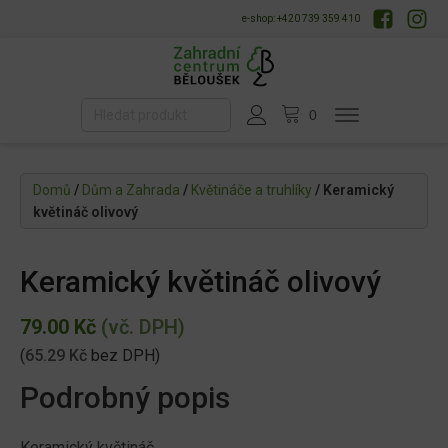
e-shop: +420 739 359 410
Domů
/
Dům a Zahrada
/
Květináče a truhlíky
/ Keramický
květináč olivový
Keramický květináč olivový
79.00
Kč
(vč. DPH)
(
65.29
Kč
bez DPH)
Podrobný popis
Keramický květináč.