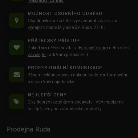
realizacích zahrad.
MOŽNOST OSOBNÍHO ODBĚRU
Objednávku si můžete i vyzvednout zdarma na
výdejním místě Mlýnská 59, Ruda, 27101
PŘÁTELSKÝ PŘÍSTUP
Pokud si s něčím nevíte rady,
napište nám
nebo nám
zavolejte
, rádi Vám poradíme :)
PROFESIONÁLNÍ KOMUNIKACE
Během celého procesu nákupu budete informováni
o stavu Vaší objednávky.
NEJLEPŠÍ CENY
Díky dobrým vztahům s dodavateli Vám nabízíme
nejlepší ceny na zahradnické produkty.
Prodejna Ruda