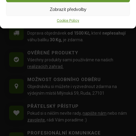
Zobrazit předvolby
Cookie Policy
DOPRAVA ZDARMA OD 1500 KČ
Doprava objednávek
od 1500 Kč,
které
nepřesahují
váhu balíku
30 Kg,
je zdarma.
OVĚŘENÉ PRODUKTY
Všechny produkty sami používáme na našich
realizacích zahrad.
MOŽNOST OSOBNÍHO ODBĚRU
Objednávku si můžete i vyzvednout zdarma na
výdejním místě Mlýnská 59, Ruda, 27101
PŘÁTELSKÝ PŘÍSTUP
Pokud si s něčím nevíte rady,
napište nám
nebo nám
zavolejte
, rádi Vám poradíme :)
PROFESIONÁLNÍ KOMUNIKACE