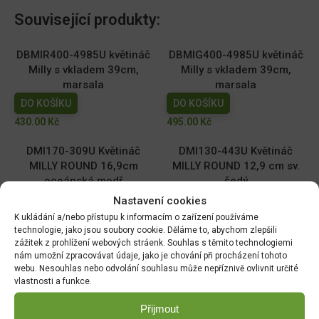
Související produkty:
DBMIR400-4985U květináč
DBMIG400-4985U květináč
Milly s vkladem 39cm,
Milly s vkladem 39cm,
marsala
marsala
DO KOŠÍKU
DO KOŠÍKU
430.00
Kč
495.00
Kč
DMI170-309U Květináč
DMI130-443U Květináč
MILLY ROUND 16,9cm
MILLY ROUND 12,9 cm sv.
oceánská modř
šedý
DO KOŠÍKU
DO KOŠÍKU
Nastavení cookies
K ukládání a/nebo přístupu k informacím o zařízení používáme
59.00
Kč
39.00
Kč
technologie, jako jsou soubory cookie. Děláme to, abychom zlepšili
zážitek z prohlížení webových stráenk. Souhlas s těmito technologiemi
DMI110-2411U Květináč
DMI150-443U Květináč
nám umožní zpracovávat údaje, jako je chování při procházení tohoto
MILLY ROUND 10,9cm tm.
MILLY ROUND 14,6cm sv.
webu. Nesouhlas nebo odvolání souhlasu může nepříznivě ovlivnit určité
zelený
šedý
vlastnosti a funkce.
DO KOŠÍKU
DO KOŠÍKU
Přijmout
29.00
Kč
49.00
Kč