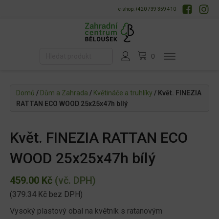
e-shop: +420 739 359 410
Domů
/
Dům a Zahrada
/
Květináče a truhlíky
/ Květ. FINEZIA
RATTAN ECO WOOD 25x25x47h bílý
Květ. FINEZIA RATTAN ECO
WOOD 25x25x47h bílý
459.00
Kč
(vč. DPH)
(
379.34
Kč
bez DPH)
Vysoký plastový obal na květník s ratanovým