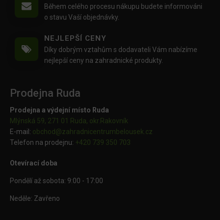
Během celého procesu nákupu budete informováni
o stavu Vaší objednávky.
NEJLEPŠÍ CENY
Díky dobrým vztahům s dodavateli Vám nabízíme
nejlepší ceny na zahradnické produkty.
Prodejna Ruda
Prodejna a výdejní místo Ruda
Mlýnská 59, 271 01 Ruda, okr.Rakovník
E-mail:
obchod@
zahradnicentrumbelousek.cz
Telefon na prodejnu:
+420 739 350 703
Otevírací doba
Pondělí až sobota: 9:00 - 17:00
Neděle: Zavřeno