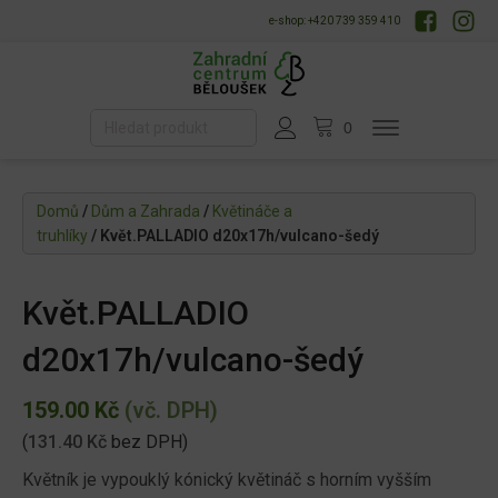
e-shop: +420 739 359 410
Domů
/
Dům a Zahrada
/
Květináče a
truhlíky
/ Květ.PALLADIO d20x17h/vulcano-šedý
Květ.PALLADIO
d20x17h/vulcano-šedý
159.00
Kč
(vč. DPH)
(
131.40
Kč
bez DPH)
Květník je vypouklý kónický květináč s horním vyšším