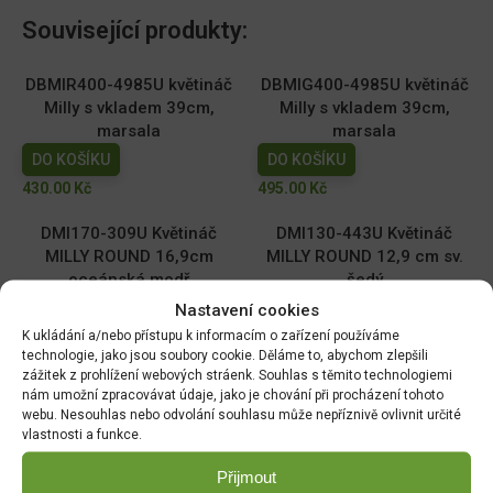
Související produkty:
DBMIR400-4985U květináč
DBMIG400-4985U květináč
Milly s vkladem 39cm,
Milly s vkladem 39cm,
marsala
marsala
DO KOŠÍKU
DO KOŠÍKU
430.00
Kč
495.00
Kč
DMI170-309U Květináč
DMI130-443U Květináč
MILLY ROUND 16,9cm
MILLY ROUND 12,9 cm sv.
oceánská modř
šedý
DO KOŠÍKU
DO KOŠÍKU
Nastavení cookies
K ukládání a/nebo přístupu k informacím o zařízení používáme
59.00
Kč
39.00
Kč
technologie, jako jsou soubory cookie. Děláme to, abychom zlepšili
zážitek z prohlížení webových stráenk. Souhlas s těmito technologiemi
DMI110-2411U Květináč
DMI150-443U Květináč
nám umožní zpracovávat údaje, jako je chování při procházení tohoto
MILLY ROUND 10,9cm tm.
MILLY ROUND 14,6cm sv.
webu. Nesouhlas nebo odvolání souhlasu může nepříznivě ovlivnit určité
zelený
šedý
vlastnosti a funkce.
DO KOŠÍKU
DO KOŠÍKU
Přijmout
29.00
Kč
49.00
Kč