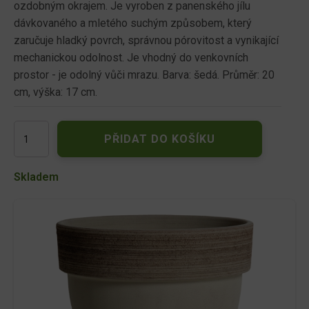
ozdobným okrajem. Je vyroben z panenského jílu
dávkovaného a mletého suchým způsobem, který
zaručuje hladký povrch, správnou pórovitost a vynikající
mechanickou odolnost. Je vhodný do venkovních
prostor - je odolný vůči mrazu. Barva: šedá. Průměr: 20
cm, výška: 17 cm.
Květ.PALLADIO
PŘIDAT DO KOŠÍKU
d20x17h/vulcano-
šedý
množství
Skladem