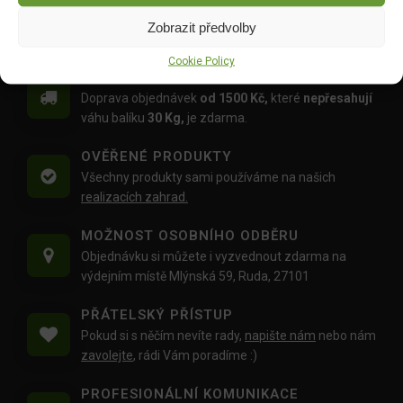
Zobrazit předvolby
Cookie Policy
DOPRAVA ZDARMA OD 1500 KČ
Doprava objednávek
od 1500 Kč,
které
nepřesahují
váhu balíku
30 Kg,
je zdarma.
OVĚŘENÉ PRODUKTY
Všechny produkty sami používáme na našich
realizacích zahrad.
MOŽNOST OSOBNÍHO ODBĚRU
Objednávku si můžete i vyzvednout zdarma na
výdejním místě Mlýnská 59, Ruda, 27101
PŘÁTELSKÝ PŘÍSTUP
Pokud si s něčím nevíte rady,
napište nám
nebo nám
zavolejte
, rádi Vám poradíme :)
PROFESIONÁLNÍ KOMUNIKACE