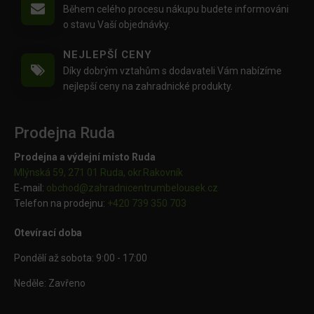
Během celého procesu nákupu budete informováni
o stavu Vaší objednávky.
NEJLEPŠÍ CENY
Díky dobrým vztahům s dodavateli Vám nabízíme
nejlepší ceny na zahradnické produkty.
Prodejna Ruda
Prodejna a výdejní místo Ruda
Mlýnská 59, 271 01 Ruda, okr.Rakovník
E-mail:
obchod@
zahradnicentrumbelousek.cz
Telefon na prodejnu:
+420 739 350 703
Otevírací doba
Pondělí až sobota: 9:00 - 17:00
Neděle: Zavřeno