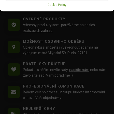
Doprava objednávek
od 1500 Kč,
které
nepřesahují
Cookie Policy
váhu balíku
30 Kg,
je zdarma.
OVĚŘENÉ PRODUKTY
Všechny produkty sami používáme na našich
realizacích zahrad.
MOŽNOST OSOBNÍHO ODBĚRU
Objednávku si můžete i vyzvednout zdarma na
výdejním místě Mlýnská 59, Ruda, 27101
PŘÁTELSKÝ PŘÍSTUP
Pokud si s něčím nevíte rady,
napište nám
nebo nám
zavolejte
, rádi Vám poradíme :)
PROFESIONÁLNÍ KOMUNIKACE
Během celého procesu nákupu budete informováni
o stavu Vaší objednávky.
NEJLEPŠÍ CENY