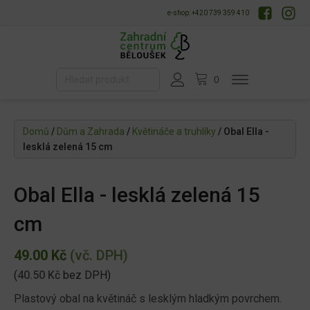
e-shop: +420 739 359 410
Domů
/
Dům a Zahrada
/
Květináče a truhlíky
/ Obal Ella -
lesklá zelená 15 cm
Obal Ella - lesklá zelená 15
cm
49.00
Kč
(vč. DPH)
(
40.50
Kč
bez DPH)
Plastový obal na květináč s lesklým hladkým povrchem.