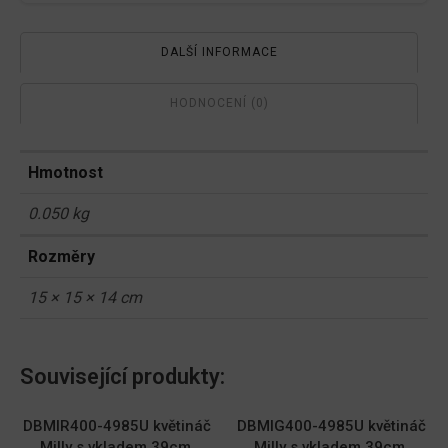
DALŠÍ INFORMACE
HODNOCENÍ (0)
Hmotnost
0.050 kg
Rozměry
15 × 15 × 14 cm
Související produkty:
DBMIR400-4985U květináč
DBMIG400-4985U květináč
Milly s vkladem 39cm,
Milly s vkladem 39cm,