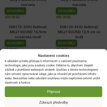
marsala
marsala
DO KOŠÍKU
DO KOŠÍKU
430.00
Kč
495.00
Kč
DMI170-309U Květináč
DMI130-443U Květináč
MILLY ROUND 16,9cm
MILLY ROUND 12,9 cm sv.
oceánská modř
šedý
DO KOŠÍKU
DO KOŠÍKU
59.00
Kč
39.00
Kč
Nastavení cookies
DMI110-2411U Květináč
DMI150-443U Květináč
K ukládání a/nebo přístupu k informacím o zařízení používáme
MILLY ROUND 10,9cm tm.
MILLY ROUND 14,6cm sv.
technologie, jako jsou soubory cookie. Děláme to, abychom zlepšili
zelený
šedý
zážitek z prohlížení webových stráenk. Souhlas s těmito technologiemi
nám umožní zpracovávat údaje, jako je chování při procházení tohoto
DO KOŠÍKU
DO KOŠÍKU
webu. Nesouhlas nebo odvolání souhlasu může nepříznivě ovlivnit určité
29.00
Kč
49.00
Kč
vlastnosti a funkce.
Přijmout
Zobrazit předvolby
DOPRAVA ZDARMA OD 1500 KČ