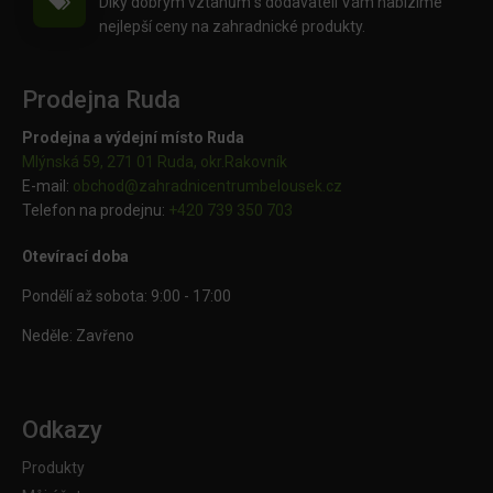
Díky dobrým vztahům s dodavateli Vám nabízíme
nejlepší ceny na zahradnické produkty.
Prodejna Ruda
Prodejna a výdejní místo Ruda
Mlýnská 59, 271 01 Ruda, okr.Rakovník
E-mail:
obchod@
zahradnicentrumbelousek.cz
Telefon na prodejnu:
+420 739 350 703
Otevírací doba
Pondělí až sobota: 9:00 - 17:00
Neděle: Zavřeno
Odkazy
Produkty