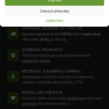
Přijmout
29.00
Kč
49.00
Kč
Zobrazit předvolby
Cookie Policy
DOPRAVA ZDARMA OD 1500 KČ
Doprava objednávek
od 1500 Kč,
které
nepřesahují
váhu balíku
30 Kg,
je zdarma.
OVĚŘENÉ PRODUKTY
Všechny produkty sami používáme na našich
realizacích zahrad.
MOŽNOST OSOBNÍHO ODBĚRU
Objednávku si můžete i vyzvednout zdarma na
výdejním místě Mlýnská 59, Ruda, 27101
PŘÁTELSKÝ PŘÍSTUP
Pokud si s něčím nevíte rady,
napište nám
nebo nám
zavolejte
, rádi Vám poradíme :)