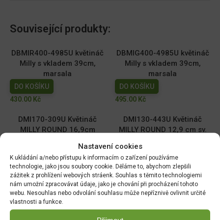
Související produkty:
DBMIR400-4985U květináč
DBMIG400-4985U květináč
Milly s vkladem 39cm,
Milly s vkladem 39cm,
marsala
marsala
DO KOŠÍKU
DO KOŠÍKU
430.00
Kč
495.00
Kč
DMI170-309U Květináč
DMI130-443U Květináč
MILLY ROUND 16,9cm
MILLY ROUND 12,9 cm sv.
oceánská modř
šedý
Nastavení cookies
DO KOŠÍKU
DO KOŠÍKU
K ukládání a/nebo přístupu k informacím o zařízení používáme
59.00
Kč
39.00
Kč
technologie, jako jsou soubory cookie. Děláme to, abychom zlepšili
zážitek z prohlížení webových stráenk. Souhlas s těmito technologiemi
nám umožní zpracovávat údaje, jako je chování při procházení tohoto
DMI110-2411U Květináč
DMI150-443U Květináč
webu. Nesouhlas nebo odvolání souhlasu může nepříznivě ovlivnit určité
MILLY ROUND 10,9cm tm.
MILLY ROUND 14,6cm sv.
vlastnosti a funkce.
zelený
šedý
DO KOŠÍKU
DO KOŠÍKU