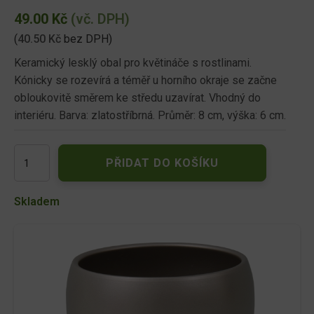
49.00
Kč
(vč. DPH)
(
40.50
Kč
bez DPH)
Keramický lesklý obal pro květináče s rostlinami.
Kónicky se rozevírá a téměř u horního okraje se začne
obloukovitě směrem ke středu uzavírat. Vhodný do
interiéru. Barva: zlatostříbrná. Průměr: 8 cm, výška: 6 cm.
Obal
PŘIDAT DO KOŠÍKU
na
květník
LUNA
Skladem
ISLAND
METALIKA
zlato-
střibr.bronz.keramický
d8x6cm
množství