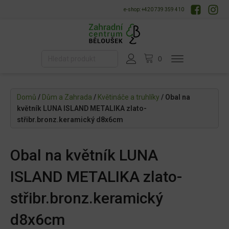
e-shop: +420 739 359 410
Domů
/
Dům a Zahrada
/
Květináče a truhlíky
/ Obal na
květník LUNA ISLAND METALIKA zlato-
střibr.bronz.keramický d8x6cm
Obal na květník LUNA
ISLAND METALIKA zlato-
střibr.bronz.keramický
d8x6cm