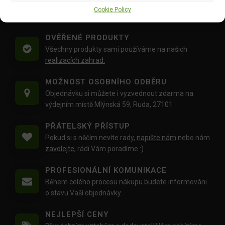
Doprava objednávek
od 1500 Kč,
které
nepřesahují
Cookie Policy
váhu balíku
30 Kg,
je zdarma.
OVĚŘENÉ PRODUKTY
Všechny produkty sami používáme na našich
realizacích zahrad.
MOŽNOST OSOBNÍHO ODBĚRU
Objednávku si můžete i vyzvednout zdarma na
výdejním místě Mlýnská 59, Ruda, 27101
PŘÁTELSKÝ PŘÍSTUP
Pokud si s něčím nevíte rady,
napište nám
nebo nám
zavolejte
, rádi Vám poradíme :)
PROFESIONÁLNÍ KOMUNIKACE
Během celého procesu nákupu budete informováni
o stavu Vaší objednávky.
NEJLEPŠÍ CENY