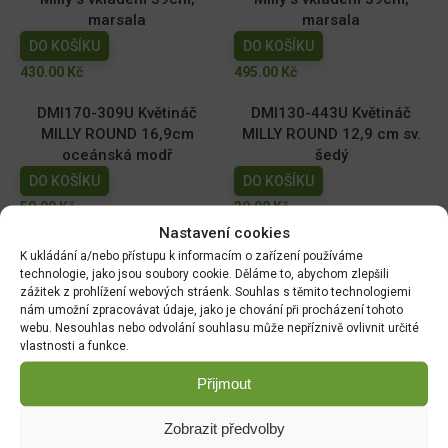
marsala
marsala
DO KOŠÍKU
DO KOŠÍKU
430.00
Kč
495.00
Kč
DMI170-309U Květináč
DMI130-443U Květináč
MILLY ROUND 16,9cm
MILLY ROUND 12,9 cm sv.
oceánská modř
šedý
DO KOŠÍKU
DO KOŠÍKU
59.00
Kč
39.00
Kč
Nastavení cookies
DMI110-2411U Květináč
DMI150-443U Květináč
K ukládání a/nebo přístupu k informacím o zařízení používáme
MILLY ROUND 10,9cm tm.
MILLY ROUND 14,6cm sv.
technologie, jako jsou soubory cookie. Děláme to, abychom zlepšili
zelený
šedý
zážitek z prohlížení webových stráenk. Souhlas s těmito technologiemi
nám umožní zpracovávat údaje, jako je chování při procházení tohoto
DO KOŠÍKU
DO KOŠÍKU
webu. Nesouhlas nebo odvolání souhlasu může nepříznivě ovlivnit určité
29.00
Kč
49.00
Kč
vlastnosti a funkce.
Přijmout
Zobrazit předvolby
DOPRAVA ZDARMA OD 1500 KČ