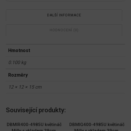
DALŠÍ INFORMACE
HODNOCENÍ (0)
Hmotnost
0.100 kg
Rozměry
12 × 12 × 15 cm
Související produkty:
DBMIR400-4985U květináč
DBMIG400-4985U květináč
Milly s vkladem 39cm,
Milly s vkladem 39cm,