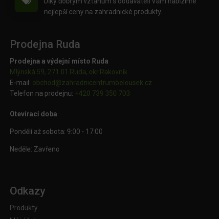
Díky dobrým vztahům s dodavateli Vám nabízíme
nejlepší ceny na zahradnické produkty.
Prodejna Ruda
Prodejna a výdejní místo Ruda
Mlýnská 59, 271 01 Ruda, okr.Rakovník
E-mail:
obchod@
zahradnicentrumbelousek.cz
Telefon na prodejnu:
+420 739 350 703
Otevírací doba
Pondělí až sobota: 9:00 - 17:00
Neděle: Zavřeno
Odkazy
Produkty