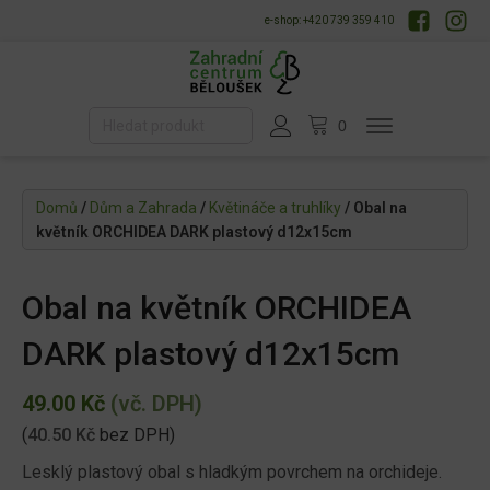
e-shop: +420 739 359 410
Domů
/
Dům a Zahrada
/
Květináče a truhlíky
/ Obal na
květník ORCHIDEA DARK plastový d12x15cm
Obal na květník ORCHIDEA
DARK plastový d12x15cm
49.00
Kč
(vč. DPH)
(
40.50
Kč
bez DPH)
Lesklý plastový obal s hladkým povrchem na orchideje.