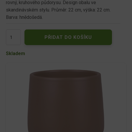
rovný, kruhového půdorysu. Design obalu ve
skandinávském stylu. Průměr: 22 cm, výška: 22 cm.
Barva: hnědošedá.
Obal
PŘIDAT DO KOŠÍKU
VERONA
EXCELENT
d22cm/hnědo-
Skladem
šedý
mat
množství