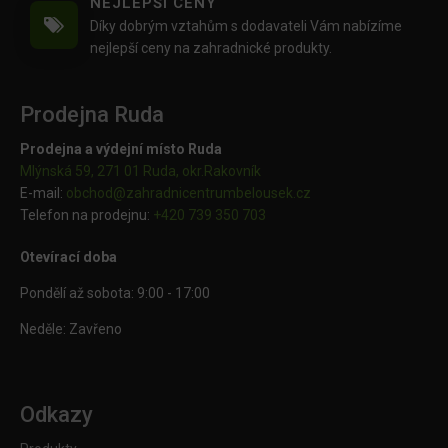
NEJLEPŠÍ CENY
Díky dobrým vztahům s dodavateli Vám nabízíme
nejlepší ceny na zahradnické produkty.
Prodejna Ruda
Prodejna a výdejní místo Ruda
Mlýnská 59, 271 01 Ruda, okr.Rakovník
E-mail:
obchod@
zahradnicentrumbelousek.cz
Telefon na prodejnu:
+420 739 350 703
Otevírací doba
Pondělí až sobota: 9:00 - 17:00
Neděle: Zavřeno
Odkazy