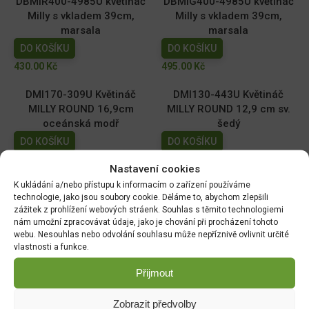
DBMIR400-4985U květináč
DBMIG400-4985U květináč
Milly s vkladem 39cm,
Milly s vkladem 39cm,
marsala
marsala
DO KOŠÍKU
DO KOŠÍKU
430.00
Kč
495.00
Kč
DMI170-309U Květináč
DMI130-443U Květináč
MILLY ROUND 16,9cm
MILLY ROUND 12,9 cm sv.
oceánská modř
šedý
DO KOŠÍKU
DO KOŠÍKU
59.00
Kč
39.00
Kč
Nastavení cookies
K ukládání a/nebo přístupu k informacím o zařízení používáme
DMI110-2411U Květináč
DMI150-443U Květináč
technologie, jako jsou soubory cookie. Děláme to, abychom zlepšili
MILLY ROUND 10,9cm tm.
MILLY ROUND 14,6cm sv.
zážitek z prohlížení webových stráenk. Souhlas s těmito technologiemi
zelený
šedý
nám umožní zpracovávat údaje, jako je chování při procházení tohoto
webu. Nesouhlas nebo odvolání souhlasu může nepříznivě ovlivnit určité
DO KOŠÍKU
DO KOŠÍKU
vlastnosti a funkce.
29.00
Kč
49.00
Kč
Přijmout
Zobrazit předvolby