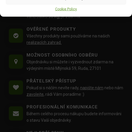
DOPRAVA ZDARMA OD 1500 KČ
Cookie Policy
Doprava objednávek
od 1500 Kč,
které
nepřesahují
váhu balíku
30 Kg,
je zdarma.
OVĚŘENÉ PRODUKTY
Všechny produkty sami používáme na našich
realizacích zahrad.
MOŽNOST OSOBNÍHO ODBĚRU
Objednávku si můžete i vyzvednout zdarma na
výdejním místě Mlýnská 59, Ruda, 27101
PŘÁTELSKÝ PŘÍSTUP
Pokud si s něčím nevíte rady,
napište nám
nebo nám
zavolejte
, rádi Vám poradíme :)
PROFESIONÁLNÍ KOMUNIKACE
Během celého procesu nákupu budete informováni
o stavu Vaší objednávky.