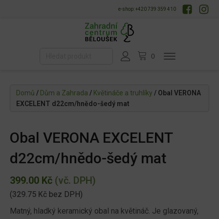
e-shop: +420 739 359 410
Domů
/
Dům a Zahrada
/
Květináče a truhlíky
/ Obal VERONA
EXCELENT d22cm/hnědo-šedý mat
Obal VERONA EXCELENT
d22cm/hnědo-šedý mat
399.00
Kč
(vč. DPH)
(
329.75
Kč
bez DPH)
Matný, hladký keramický obal na květináč. Je glazovaný,