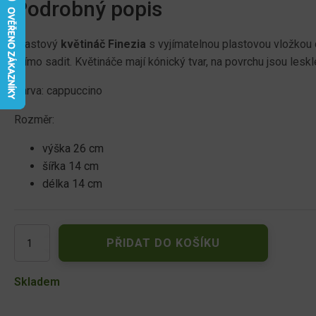
Podrobný popis
Plastový
květináč Finezia
s vyjímatelnou plastovou vložkou 
přímo sadit. Květináče mají kónický tvar, na povrchu jsou leskl
Barva: cappuccino
Rozměr:
výška 26 cm
šířka 14 cm
délka 14 cm
Plastový
PŘIDAT DO KOŠÍKU
květináč
Finezia
140x140
Skladem
mm,
cappuccino