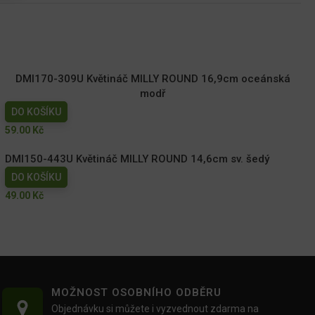
DMI170-309U Květináč MILLY ROUND 16,9cm oceánská
modř
DO KOŠÍKU
59.00
Kč
DMI150-443U Květináč MILLY ROUND 14,6cm sv. šedý
DO KOŠÍKU
49.00
Kč
MOŽNOST OSOBNÍHO ODBĚRU
Objednávku si můžete i vyzvednout zdarma na