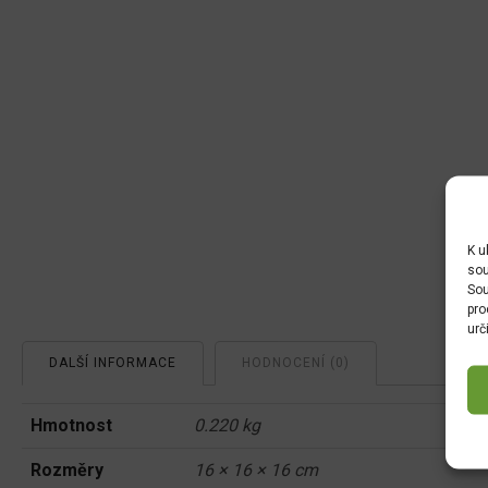
množství
K u
sou
Sou
pro
urč
DALŠÍ INFORMACE
HODNOCENÍ (0)
Hmotnost
0.220 kg
Rozměry
16 × 16 × 16 cm