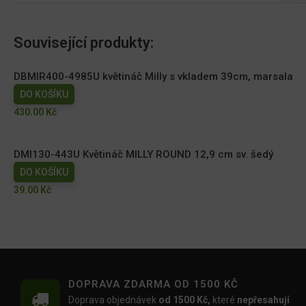
Související produkty:
DBMIR400-4985U květináč Milly s vkladem 39cm, marsala
DO KOŠÍKU
430.00
Kč
DMI130-443U Květináč MILLY ROUND 12,9 cm sv. šedý
DO KOŠÍKU
39.00
Kč
DOPRAVA ZDARMA OD 1500 KČ
Doprava objednávek
od 1500 Kč,
které
nepřesahují