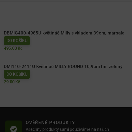
DBMIG400-4985U květináč Milly s vkladem 39cm, marsala
DO KOŠÍKU
495.00
Kč
DMI110-2411U Květináč MILLY ROUND 10,9cm tm. zelený
DO KOŠÍKU
29.00
Kč
OVĚŘENÉ PRODUKTY
Všechny produkty sami používáme na našich