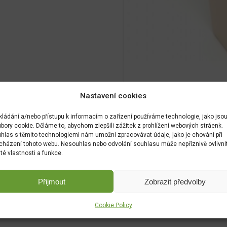
Nastavení cookies
kládání a/nebo přístupu k informacím o zařízení používáme technologie, jako jso
bory cookie. Děláme to, abychom zlepšili zážitek z prohlížení webových stráenk.
hlas s těmito technologiemi nám umožní zpracovávat údaje, jako je chování při
cházení tohoto webu. Nesouhlas nebo odvolání souhlasu může nepříznivě ovlivni
ité vlastnosti a funkce.
Přijmout
Zobrazit předvolby
Cookie Policy