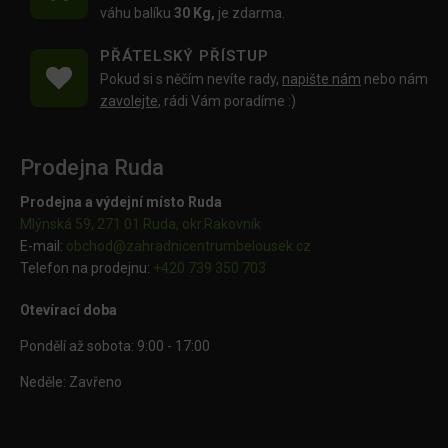
váhu balíku
30 Kg,
je zdarma.
PŘÁTELSKÝ PŘÍSTUP
Pokud si s něčím nevíte rady,
napište nám
nebo nám
zavolejte
, rádi Vám poradíme :)
Prodejna Ruda
Prodejna a výdejní místo Ruda
Mlýnská 59, 271 01 Ruda, okr.Rakovník
E-mail:
obchod@
zahradnicentrumbelousek.cz
Telefon na prodejnu:
+420 739 350 703
Otevírací doba
Pondělí až sobota: 9:00 - 17:00
Neděle: Zavřeno