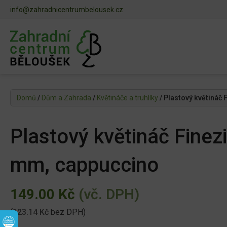
info@zahradnicentrumbelousek.cz
Domů
/
Dům a Zahrada
/
Květináče a truhlíky
/ Plastový květináč
Plastový květináč Fine
mm, cappuccino
149.00
Kč
(vč. DPH)
(
123.14
Kč
bez DPH)