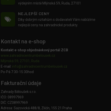
výdejním místě Mlýnská 59, Ruda, 27101
NEJLEPŠÍ CENY
Díky dobrým vztahům s dodavateli Vám nabízíme
nejlepší ceny na zahradnické produkty.
Kontakt na e-shop
Kontakt e-shop objednávkový portál ZCB
www.zahradnicentrumbelousek.cz
Mlýnská 59, 27101, Ruda
E-mail:
info@zahradnicentrumbelousek.
cz
Po-Pá 7:30-15:30hod
Fakturační údaje
Zahrady Běloušek s.r.o.
IČO: 08997969
DIČ: CZ08997969
Adresa: Sazovická 488/8, Zličín, 155 21 Praha