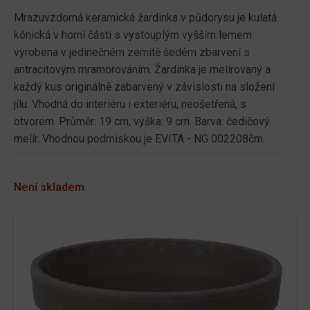
Mrazuvzdorná keramická žardinka v půdorysu je kulatá
kónická v horní části s vystouplým vyšším lemem
vyrobena v jedinečném zemitě šedém zbarvení s
antracitovým mramorováním. Žardinka je melírovaný a
každý kus originálně zabarvený v závislosti na složení
jílu. Vhodná do interiéru i exteriéru, neošetřená, s
otvorem. Průměr: 19 cm, výška: 9 cm. Barva: čedičový
melír. Vhodnou podmiskou je EVITA - NG 002208čm.
Není skladem