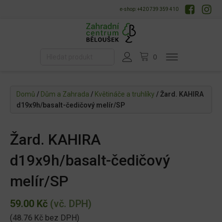
e-shop: +420 739 359 410
Domů
/
Dům a Zahrada
/
Květináče a truhlíky
/ Žard. KAHIRA
d19x9h/basalt-čedičový melír/SP
Žard. KAHIRA
d19x9h/basalt-čedičový
melír/SP
59.00
Kč
(vč. DPH)
(
48.76
Kč
bez DPH)