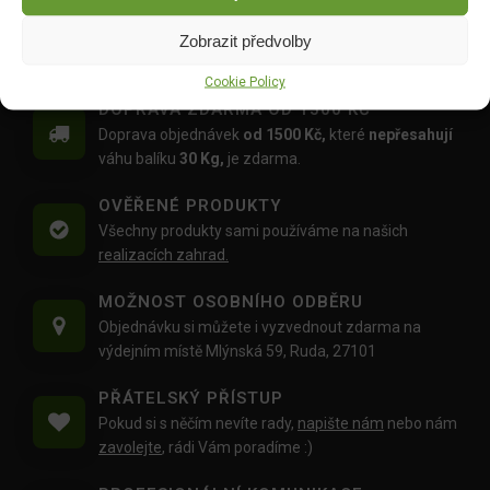
29.00
Kč
49.00
Kč
Zobrazit předvolby
Cookie Policy
DOPRAVA ZDARMA OD 1500 KČ
Doprava objednávek
od 1500 Kč,
které
nepřesahují
váhu balíku
30 Kg,
je zdarma.
OVĚŘENÉ PRODUKTY
Všechny produkty sami používáme na našich
realizacích zahrad.
MOŽNOST OSOBNÍHO ODBĚRU
Objednávku si můžete i vyzvednout zdarma na
výdejním místě Mlýnská 59, Ruda, 27101
PŘÁTELSKÝ PŘÍSTUP
Pokud si s něčím nevíte rady,
napište nám
nebo nám
zavolejte
, rádi Vám poradíme :)