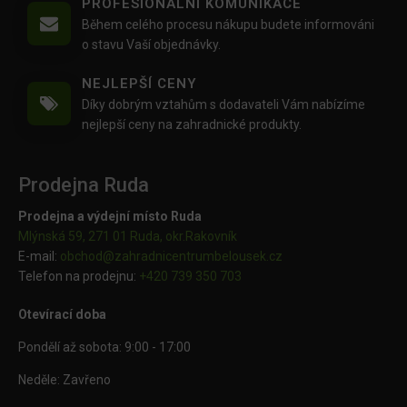
PROFESIONÁLNÍ KOMUNIKACE
Během celého procesu nákupu budete informováni
o stavu Vaší objednávky.
NEJLEPŠÍ CENY
Díky dobrým vztahům s dodavateli Vám nabízíme
nejlepší ceny na zahradnické produkty.
Prodejna Ruda
Prodejna a výdejní místo Ruda
Mlýnská 59, 271 01 Ruda, okr.Rakovník
E-mail:
obchod@
zahradnicentrumbelousek.cz
Telefon na prodejnu:
+420 739 350 703
Otevírací doba
Pondělí až sobota: 9:00 - 17:00
Neděle: Zavřeno