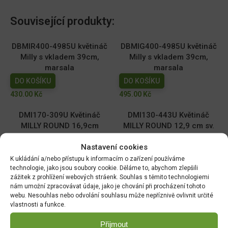
Související produkty:
DBMIR400-4985U květináč
DBMIG400-4985U květináč
Milly s vkladem 39cm,
Milly s vkladem 39cm,
marsala
marsala
DO KOŠÍKU
DO KOŠÍKU
430.00
Kč
495.00
Kč
DMI170-309U Květináč
DMI130-443U Květináč
MILLY ROUND 16,9cm
MILLY ROUND 12,9 cm sv.
oceánská modř
šedý
Nastavení cookies
DO KOŠÍKU
DO KOŠÍKU
K ukládání a/nebo přístupu k informacím o zařízení používáme
59.00
Kč
39.00
Kč
technologie, jako jsou soubory cookie. Děláme to, abychom zlepšili
zážitek z prohlížení webových stráenk. Souhlas s těmito technologiemi
DMI110-2411U Květináč
DMI150-443U Květináč
nám umožní zpracovávat údaje, jako je chování při procházení tohoto
MILLY ROUND 10,9cm tm.
MILLY ROUND 14,6cm sv.
webu. Nesouhlas nebo odvolání souhlasu může nepříznivě ovlivnit určité
zelený
šedý
vlastnosti a funkce.
DO KOŠÍKU
DO KOŠÍKU
Přijmout