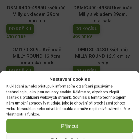
DBMIR400-4985U květináč
DBMIG400-4985U květináč
Milly s vkladem 39cm,
Milly s vkladem 39cm,
marsala
marsala
DO KOŠÍKU
DO KOŠÍKU
430.00
Kč
495.00
Kč
DMI170-309U Květináč
DMI130-443U Květináč
MILLY ROUND 16,9cm
MILLY ROUND 12,9 cm sv.
oceánská modř
šedý
DO KOŠÍKU
DO KOŠÍKU
59.00
Kč
39.00
Kč
Nastavení cookies
K ukládání a/nebo přístupu k informacím o zařízení používáme
DMI110-2411U Květináč
DMI150-443U Květináč
technologie, jako jsou soubory cookie. Děláme to, abychom zlepšili
MILLY ROUND 10,9cm tm.
MILLY ROUND 14,6cm sv.
zážitek z prohlížení webových stráenk. Souhlas s těmito technologiemi
nám umožní zpracovávat údaje, jako je chování při procházení tohoto
zelený
šedý
webu. Nesouhlas nebo odvolání souhlasu může nepříznivě ovlivnit určité
DO KOŠÍKU
DO KOŠÍKU
vlastnosti a funkce.
29.00
Kč
49.00
Kč
Přijmout