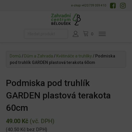
e-shop: +420 739 359 410
Domů
/
Dům a Zahrada
/
Květináče a truhlíky
/ Podmiska
pod truhlík GARDEN plastová terakota 60cm
Podmiska pod truhlík
GARDEN plastová terakota
60cm
49.00
Kč
(vč. DPH)
(
40.50
Kč
bez DPH)