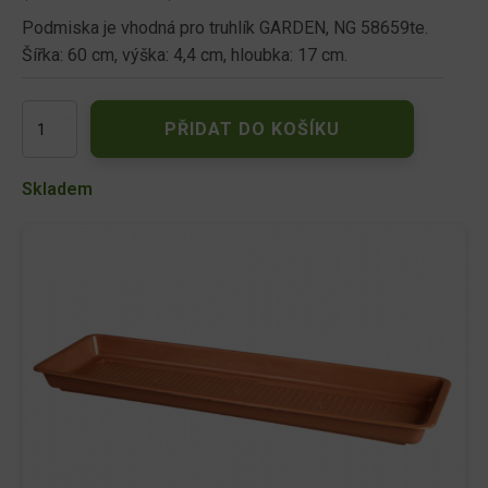
Podmiska je vhodná pro truhlík GARDEN, NG 58659te.
Šířka: 60 cm, výška: 4,4 cm, hloubka: 17 cm.
Podmiska
PŘIDAT DO KOŠÍKU
pod
truhlík
GARDEN
Skladem
plastová
terakota
60cm
množství