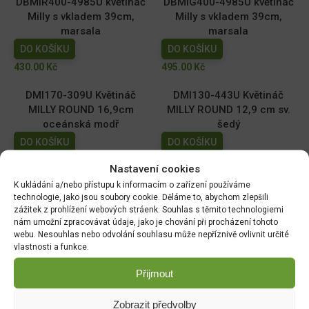
DBMIR400-4985U květináč
DBMIG400-4985U květináč
Milly s vkladem 39cm,
Milly s vkladem 39cm,
marsala
marsala
DO KOŠÍKU
DO KOŠÍKU
430.00
Kč
495.00
Kč
DMI170-309U Květináč
DMI130-443U Květináč
MILLY ROUND 16,9cm
MILLY ROUND 12,9 cm sv.
oceánská modř
šedý
DO KOŠÍKU
DO KOŠÍKU
59.00
Kč
39.00
Kč
Nastavení cookies
K ukládání a/nebo přístupu k informacím o zařízení používáme
DMI110-2411U Květináč
DMI150-443U Květináč
technologie, jako jsou soubory cookie. Děláme to, abychom zlepšili
MILLY ROUND 10,9cm tm.
MILLY ROUND 14,6cm sv.
zážitek z prohlížení webových stráenk. Souhlas s těmito technologiemi
zelený
šedý
nám umožní zpracovávat údaje, jako je chování při procházení tohoto
webu. Nesouhlas nebo odvolání souhlasu může nepříznivě ovlivnit určité
DO KOŠÍKU
DO KOŠÍKU
vlastnosti a funkce.
29.00
Kč
49.00
Kč
Přijmout
Zobrazit předvolby