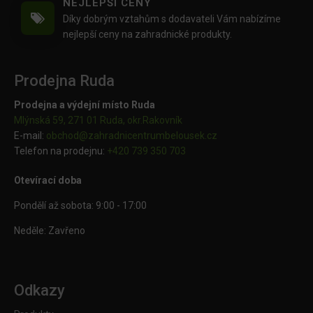
NEJLEPŠÍ CENY
Díky dobrým vztahům s dodavateli Vám nabízíme
nejlepší ceny na zahradnické produkty.
Prodejna Ruda
Prodejna a výdejní místo Ruda
Mlýnská 59, 271 01 Ruda, okr.Rakovník
E-mail:
obchod@
zahradnicentrumbelousek.cz
Telefon na prodejnu:
+420 739 350 703
Otevírací doba
Pondělí až sobota: 9:00 - 17:00
Neděle: Zavřeno
Odkazy