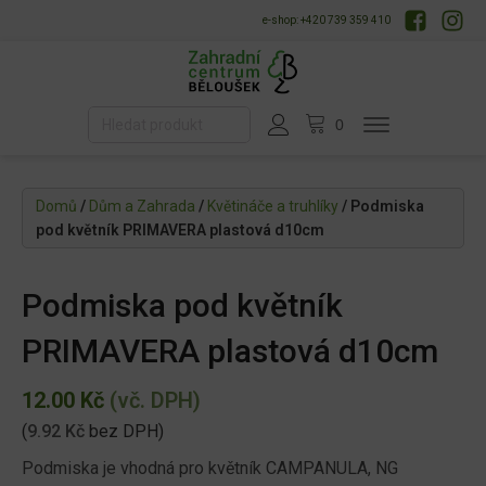
e-shop: +420 739 359 410
Domů
/
Dům a Zahrada
/
Květináče a truhlíky
/ Podmiska
pod květník PRIMAVERA plastová d10cm
Podmiska pod květník
PRIMAVERA plastová d10cm
12.00
Kč
(vč. DPH)
(
9.92
Kč
bez DPH)
Podmiska je vhodná pro květník CAMPANULA, NG