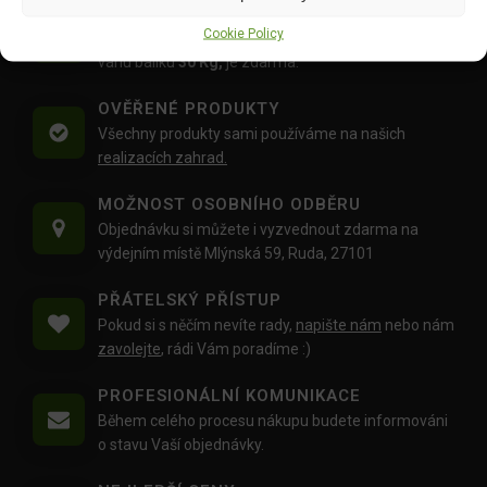
DOPRAVA ZDARMA OD 1500 KČ
Cookie Policy
Doprava objednávek
od 1500 Kč,
které
nepřesahují
váhu balíku
30 Kg,
je zdarma.
OVĚŘENÉ PRODUKTY
Všechny produkty sami používáme na našich
realizacích zahrad.
MOŽNOST OSOBNÍHO ODBĚRU
Objednávku si můžete i vyzvednout zdarma na
výdejním místě Mlýnská 59, Ruda, 27101
PŘÁTELSKÝ PŘÍSTUP
Pokud si s něčím nevíte rady,
napište nám
nebo nám
zavolejte
, rádi Vám poradíme :)
PROFESIONÁLNÍ KOMUNIKACE
Během celého procesu nákupu budete informováni
o stavu Vaší objednávky.