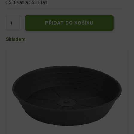
55309an a 55311an.
Podmiska
PŘIDAT DO KOŠÍKU
pod
květník
PRIMAVERA
Skladem
plastová
d10cm
množství