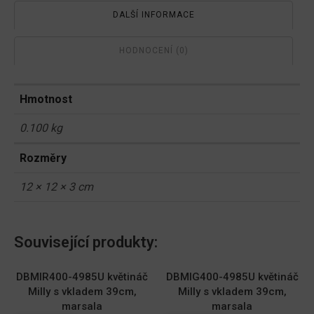
DALŠÍ INFORMACE
HODNOCENÍ (0)
Hmotnost
0.100 kg
Rozměry
12 × 12 × 3 cm
Související produkty:
DBMIR400-4985U květináč
DBMIG400-4985U květináč
Milly s vkladem 39cm,
Milly s vkladem 39cm,
marsala
marsala