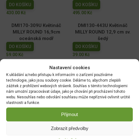
DO KOŠÍKU
DO KOŠÍKU
430.00
Kč
495.00
Kč
DMI170-309U Květináč
DMI130-443U Květináč
MILLY ROUND 16,9cm
MILLY ROUND 12,9 cm sv.
oceánská modř
šedý
DO KOŠÍKU
DO KOŠÍKU
59.00
Kč
39.00
Kč
Nastavení cookies
DMI110-2411U Květináč
DMI150-443U Květináč
MILLY ROUND 10,9cm tm.
MILLY ROUND 14,6cm sv.
K ukládání a/nebo přístupu k informacím o zařízení používáme
zelený
šedý
technologie, jako jsou soubory cookie. Děláme to, abychom zlepšili
zážitek z prohlížení webových stráenk. Souhlas s těmito technologiemi
DO KOŠÍKU
DO KOŠÍKU
nám umožní zpracovávat údaje, jako je chování při procházení tohoto
29.00
Kč
49.00
Kč
webu. Nesouhlas nebo odvolání souhlasu může nepříznivě ovlivnit určité
vlastnosti a funkce.
Přijmout
DOPRAVA ZDARMA OD 1500 KČ
Zobrazit předvolby
Doprava objednávek
od 1500 Kč,
které
nepřesahují