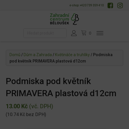
e-shop: +420 739 359 410
Domů
/
Dům a Zahrada
/
Květináče a truhlíky
/ Podmiska
pod květník PRIMAVERA plastová d12cm
Podmiska pod květník
PRIMAVERA plastová d12cm
13.00
Kč
(vč. DPH)
(
10.74
Kč
bez DPH)