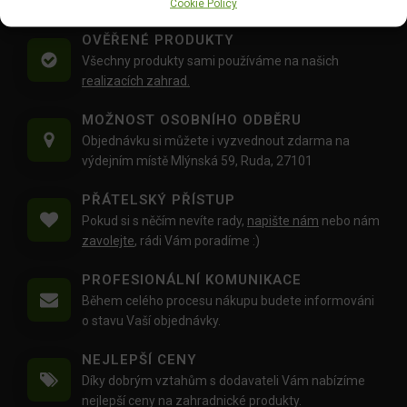
váhu balíku
30 Kg,
je zdarma.
Cookie Policy
OVĚŘENÉ PRODUKTY
Všechny produkty sami používáme na našich
realizacích zahrad.
MOŽNOST OSOBNÍHO ODBĚRU
Objednávku si můžete i vyzvednout zdarma na
výdejním místě Mlýnská 59, Ruda, 27101
PŘÁTELSKÝ PŘÍSTUP
Pokud si s něčím nevíte rady,
napište nám
nebo nám
zavolejte
, rádi Vám poradíme :)
PROFESIONÁLNÍ KOMUNIKACE
Během celého procesu nákupu budete informováni
o stavu Vaší objednávky.
NEJLEPŠÍ CENY
Díky dobrým vztahům s dodavateli Vám nabízíme
nejlepší ceny na zahradnické produkty.