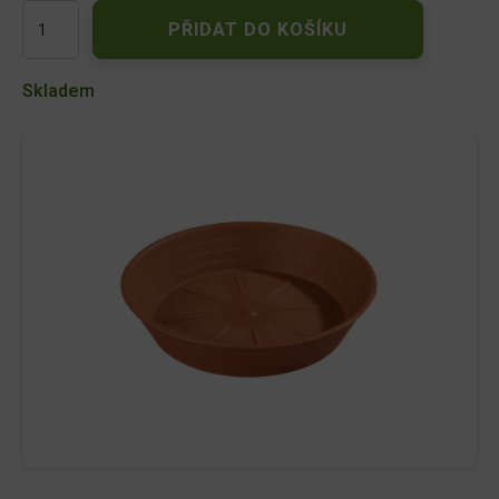
Podmiska
PŘIDAT DO KOŠÍKU
pod
květník
PRIMAVERA
Skladem
plastová
d12cm
množství