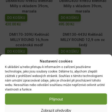
DBMIR400-4985U květináč
DBMIG400-4985U květináč
Milly s vkladem 39cm,
Milly s vkladem 39cm,
marsala
marsala
DO KOŠÍKU
DO KOŠÍKU
430.00
Kč
495.00
Kč
DMI170-309U Květináč
DMI130-443U Květináč
MILLY ROUND 16,9cm
MILLY ROUND 12,9 cm sv.
oceánská modř
šedý
DO KOŠÍKU
DO KOŠÍKU
59.00
Kč
39.00
Kč
Nastavení cookies
K ukládání a/nebo přístupu k informacím o zařízení používáme
DMI110-2411U Květináč
DMI150-443U Květináč
technologie, jako jsou soubory cookie. Děláme to, abychom zlepšili
MILLY ROUND 10,9cm tm.
MILLY ROUND 14,6cm sv.
zážitek z prohlížení webových stráenk. Souhlas s těmito technologiemi
zelený
šedý
nám umožní zpracovávat údaje, jako je chování při procházení tohoto
webu. Nesouhlas nebo odvolání souhlasu může nepříznivě ovlivnit určité
DO KOŠÍKU
DO KOŠÍKU
vlastnosti a funkce.
29.00
Kč
49.00
Kč
Přijmout
Zobrazit předvolby