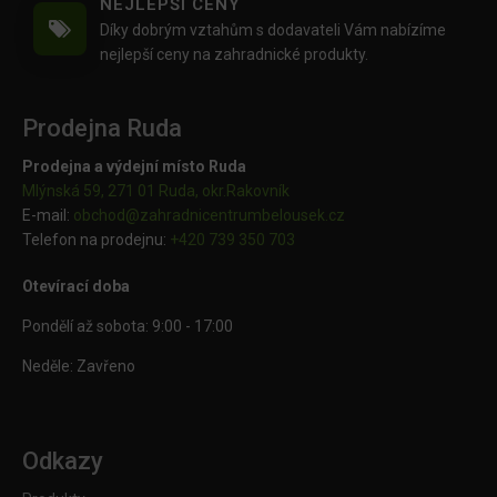
NEJLEPŠÍ CENY
Díky dobrým vztahům s dodavateli Vám nabízíme
nejlepší ceny na zahradnické produkty.
Prodejna Ruda
Prodejna a výdejní místo Ruda
Mlýnská 59, 271 01 Ruda, okr.Rakovník
E-mail:
obchod@
zahradnicentrumbelousek.cz
Telefon na prodejnu:
+420 739 350 703
Otevírací doba
Pondělí až sobota: 9:00 - 17:00
Neděle: Zavřeno
Odkazy