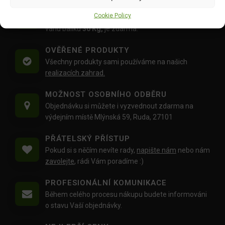
DOPRAVA ZDARMA OD 1500 KČ
Cookie Policy
Doprava objednávek
od 1500 Kč,
které
nepřesahují
váhu balíku
30 Kg,
je zdarma.
OVĚŘENÉ PRODUKTY
Všechny produkty sami používáme na našich
realizacích zahrad.
MOŽNOST OSOBNÍHO ODBĚRU
Objednávku si můžete i vyzvednout zdarma na
výdejním místě Mlýnská 59, Ruda, 27101
PŘÁTELSKÝ PŘÍSTUP
Pokud si s něčím nevíte rady,
napište nám
nebo nám
zavolejte
, rádi Vám poradíme :)
PROFESIONÁLNÍ KOMUNIKACE
Během celého procesu nákupu budete informováni
o stavu Vaší objednávky.