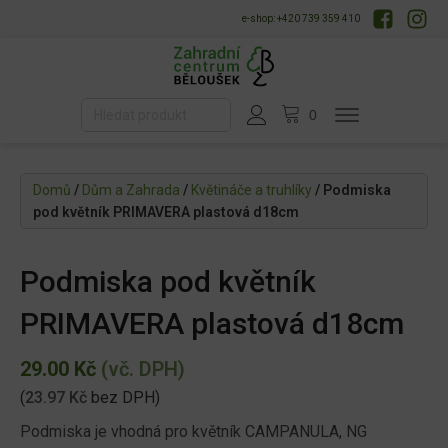
e-shop: +420 739 359 410
Domů
/
Dům a Zahrada
/
Květináče a truhlíky
/ Podmiska
pod květník PRIMAVERA plastová d18cm
Podmiska pod květník
PRIMAVERA plastová d18cm
29.00
Kč
(vč. DPH)
(
23.97
Kč
bez DPH)
Podmiska je vhodná pro květník CAMPANULA, NG