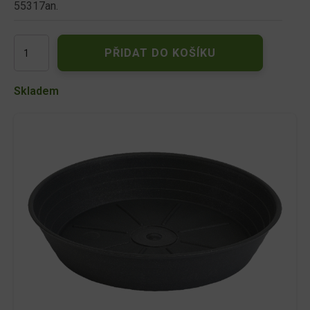
55317an.
Podmiska
PŘIDAT DO KOŠÍKU
pod
květník
PRIMAVERA
Skladem
plastová
d18cm
množství