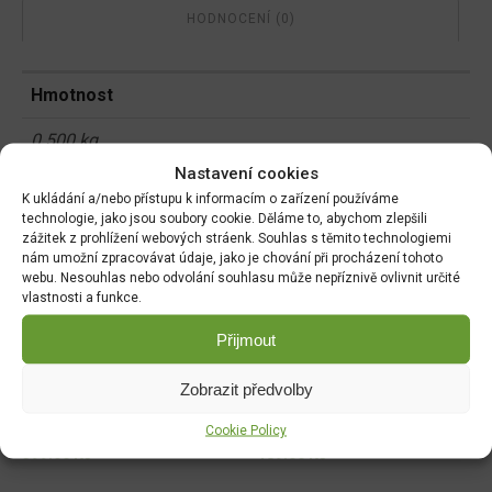
HODNOCENÍ (0)
Hmotnost
0.500 kg
Nastavení cookies
Rozměry
K ukládání a/nebo přístupu k informacím o zařízení používáme
technologie, jako jsou soubory cookie. Děláme to, abychom zlepšili
22 × 5 × 22 cm
zážitek z prohlížení webových stráenk. Souhlas s těmito technologiemi
nám umožní zpracovávat údaje, jako je chování při procházení tohoto
webu. Nesouhlas nebo odvolání souhlasu může nepříznivě ovlivnit určité
vlastnosti a funkce.
Související produkty:
Přijmout
Agritex 1,5x10m
Textilie KONTEX 1,6x10m
Zobrazit předvolby
mulč.tex.90g černá
mulč.černá
DO KOŠÍKU
DO KOŠÍKU
Cookie Policy
399.00
Kč
189.00
Kč