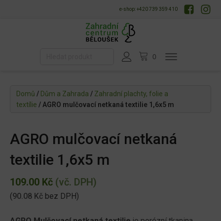
e-shop: +420 739 359 410
Domů
/
Dům a Zahrada
/
Zahradní plachty, folie a
textílie
/ AGRO mulčovací netkaná textilie 1,6x5 m
AGRO mulčovací netkaná
textilie 1,6x5 m
109.00
Kč
(vč. DPH)
(
90.08
Kč
bez DPH)
AGRO Mulčovací netkaná textilie
je porézní tkanina,