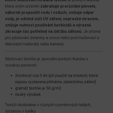
která svým určením
zabraňuje prorůstání plevele,
výborně propouští vodu i vzduch, snižuje odpar
vody, je odolná vůči UV záření, nepraská mrazem,
snižuje nutnost používání herbicidů a výrazně
zkracuje čas potřebný na údržbu záhonů
. Je určena
pro pěstování zeleniny a ovoce nebo pod mulčovací a
dekorační materiály nebo kameny.
Mulčovací textilie je speciální porézní tkanina s
vysokou pevností.
životnost cca 5 let (při použití na místech, která
nejsou vystavena přímému slunečnímu záření).
gramáž textilie je 50 g/m2.
český výrobek
Textilii dodáváme v různých rozměrových řadách,
složenou v balíku.