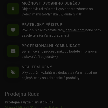
MOŽNOST OSOBNÍHO ODBĚRU
Objednávku si můžete i vyzvednout zdarma na
výdejním místě Mlýnská 59, Ruda, 27101
PŘÁTELSKÝ PŘÍSTUP
Pokud si s něčím nevíte rady,
napište nám
nebo nám
zavolejte
, rádi Vám poradíme :)
PROFESIONÁLNÍ KOMUNIKACE
Během celého procesu nákupu budete informováni
o stavu Vaší objednávky.
NEJLEPŠÍ CENY
Díky dobrým vztahům s dodavateli Vám nabízíme
nejlepší ceny na zahradnické produkty.
Prodejna Ruda
Prodejna a výdejní místo Ruda
Mlýnská 59, 271 01 Ruda, okr.Rakovník