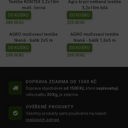
Textilie KONTEX 3,2x10m
Agro krycí netkaná textilie
mulč. černá
3,2x10m bílá
DO KOŠÍKU
DO KOŠÍKU
389.00
Kč
229.00
Kč
AGRO mulčovací textilie
AGRO mulčovací textilie
tkaná - balík 2x5 m
tkaná - balík 1,6x5 m
DO KOŠÍKU
DO KOŠÍKU
299.00
Kč
269.00
Kč
DOPRAVA ZDARMA OD 1500 KČ
Doprava objednávek
od 1500 Kč,
které
nepřesahují
váhu balíku
30 Kg,
je zdarma.
OVĚŘENÉ PRODUKTY
Všechny produkty sami používáme na našich
realizacích zahrad.