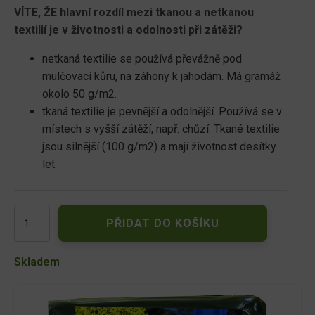
VÍTE, ŽE hlavní rozdíl mezi tkanou a netkanou
textilií je v životnosti a odolnosti při zátěži?
netkaná textilie se používá převážně pod
mulčovací kůru, na záhony k jahodám. Má gramáž
okolo 50 g/m2.
tkaná textilie je pevnější a odolnější. Používá se v
místech s vyšší zátěží, např. chůzí. Tkané textilie
jsou silnější (100 g/m2) a mají životnost desítky
let.
AGRO
PŘIDAT DO KOŠÍKU
mulčovací
netkaná
textilie
Skladem
1,6x5
m
množství