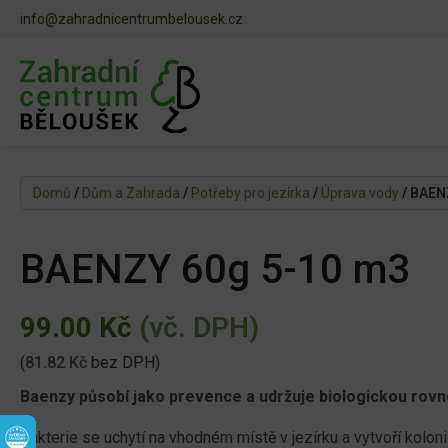
info@zahradnicentrumbelousek.cz
Domů
/
Dům a Zahrada
/
Potřeby pro jezírka
/
Úprava vody
/ BAEN
BAENZY 60g 5-10 m3
99.00
Kč
(vč. DPH)
(
81.82
Kč
bez DPH)
Baenzy působí jako prevence a udržuje biologickou rovn
Bakterie se uchytí na vhodném místě v jezírku a vytvoří koloni