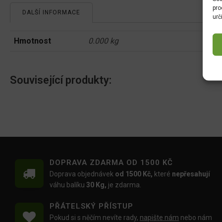
pro
DALŠÍ INFORMACE
urč
Hmotnost
0.000 kg
Související produkty:
DOPRAVA ZDARMA OD 1500 KČ
Doprava objednávek
od 1500 Kč,
které
nepřesahují
váhu balíku
30 Kg,
je zdarma.
PŘÁTELSKÝ PŘÍSTUP
Pokud si s něčím nevíte rady,
napište nám
nebo nám