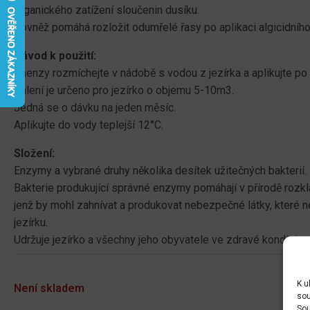
organického zatížení sloučenin dusíku.
Rovněž pomáhá rozložit odumřelé řasy po aplikaci algicidní
Návod k použití:
Baenzy rozmíchejte v nádobě s vodou z jezírka a aplikujte po 
Balení je určeno pro jezírko o objemu 5-10m3.
Jedná se o dávku na jeden měsíc.
Aplikujte do vody teplejší 12°C.
Složení:
Enzymy a vybrané druhy několika desítek užitečných bakterií.
Bakterie produkující správné enzymy pomáhají v přírodě rozkl
jenž by mohl zahnívat a produkovat nebezpečné látky, které ne
jezírku.
Udržuje jezírko a všechny jeho obyvatele ve zdravé kondici.
K u
Není skladem
sou
Sou