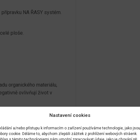
ho přípravku NA ŘASY systém.
celé ploše.
adu organického materiálu,
gativně ovlivňují život v
Nastavení cookies
kládání a/nebo přístupu k informacím o zařízení používáme technologie, jako jso
bory cookie. Děláme to, abychom zlepšili zážitek z prohlížení webových stráenk.
hlas s těmito technologiemi nám umožní zpracovávat údaje, jako je chování při