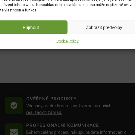
cházení tohoto webu. Nesouhlas nebo odvolání souhlasu může nepříznivě ovlivni
ité vlastnosti a funkce.
Přijmout
Zobrazit předvolby
Cookie Policy
OVĚŘENÉ PRODUKTY
Všechny produkty sami používáme na našich
realizacích zahrad.
PROFESIONÁLNÍ KOMUNIKACE
Během celého procesu nákupu budete informováni o