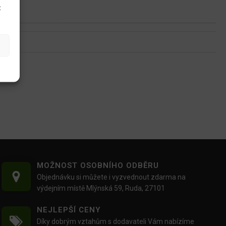
t
MOŽNOST OSOBNÍHO ODBĚRU
Objednávku si můžete i vyzvednout zdarma na
výdejním místě Mlýnská 59, Ruda, 27101
NEJLEPŠÍ CENY
Díky dobrým vztahům s dodavateli Vám nabízíme