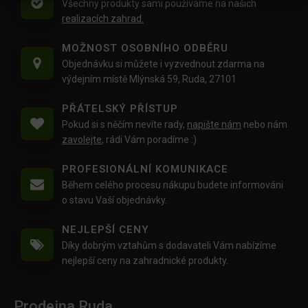
Všechny produkty sami používáme na našich
realizacích zahrad.
MOŽNOST OSOBNÍHO ODBĚRU
Objednávku si můžete i vyzvednout zdarma na
výdejním místě Mlýnská 59, Ruda, 27101
PŘÁTELSKÝ PŘÍSTUP
Pokud si s něčím nevíte rady,
napište nám
nebo nám
zavolejte
, rádi Vám poradíme :)
PROFESIONÁLNÍ KOMUNIKACE
Během celého procesu nákupu budete informováni
o stavu Vaší objednávky.
NEJLEPŠÍ CENY
Díky dobrým vztahům s dodavateli Vám nabízíme
nejlepší ceny na zahradnické produkty.
Prodejna Ruda