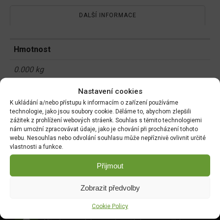
DALŠÍ INFORMACE
Hmotnost
0.000 kg
Nastavení cookies
K ukládání a/nebo přístupu k informacím o zařízení používáme
Související produkty:
technologie, jako jsou soubory cookie. Děláme to, abychom zlepšili
zážitek z prohlížení webových stráenk. Souhlas s těmito technologiemi
nám umožní zpracovávat údaje, jako je chování při procházení tohoto
webu. Nesouhlas nebo odvolání souhlasu může nepříznivě ovlivnit určité
vlastnosti a funkce.
Přijmout
DOPRAVA ZDARMA OD 1500 KČ
Doprava objednávek
od 1500 Kč,
které
nepřesahují
Zobrazit předvolby
váhu balíku
30 Kg,
je zdarma.
Cookie Policy
OVĚŘENÉ PRODUKTY