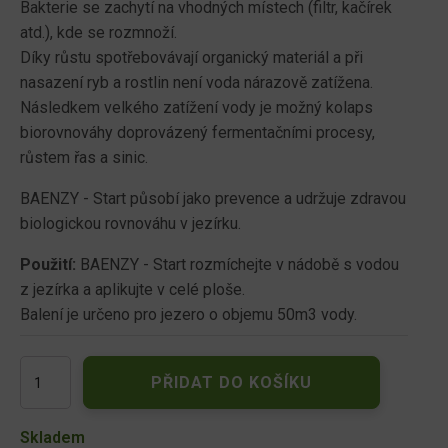
Bakterie se zachytí na vhodných místech (filtr, kačírek
atd.), kde se rozmnoží.
Díky růstu spotřebovávají organický materiál a při
nasazení ryb a rostlin není voda nárazově zatížena.
Následkem velkého zatížení vody je možný kolaps
biorovnováhy doprovázený fermentačními procesy,
růstem řas a sinic.
BAENZY - Start působí jako prevence a udržuje zdravou
biologickou rovnováhu v jezírku.
Použití:
BAENZY - Start rozmíchejte v nádobě s vodou
z jezírka a aplikujte v celé ploše.
Balení je určeno pro jezero o objemu 50m3 vody.
BAENZY
PŘIDAT DO KOŠÍKU
start
1kg
množství
Skladem