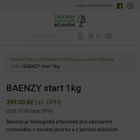
e-shop: +420 739 359 410
Domů
/
Dům a Zahrada
/
Potřeby pro jezírka
/
Úprava
vody
/ BAENZY start 1kg
BAENZY start 1kg
399.00
Kč
(vč. DPH)
(
329.75
Kč
bez DPH)
Baenzy je biologický přípravek pro nastavení
rovnováhy v novém jezírku a v jarních měsících
.