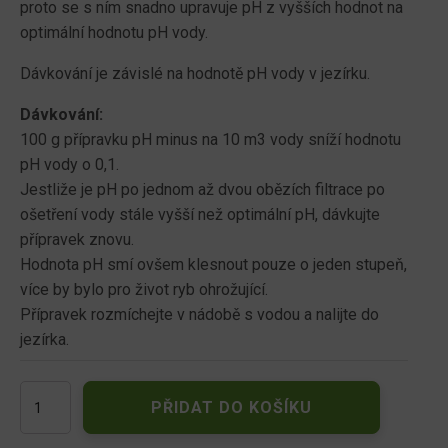
proto se s ním snadno upravuje pH z vyšších hodnot na
optimální hodnotu pH vody.
Dávkování je závislé na hodnotě pH vody v jezírku.
Dávkování:
100 g přípravku pH minus na 10 m3 vody sníží hodnotu
pH vody o 0,1.
Jestliže je pH po jednom až dvou obězích filtrace po
ošetření vody stále vyšší než optimální pH, dávkujte
přípravek znovu.
Hodnota pH smí ovšem klesnout pouze o jeden stupeň,
více by bylo pro život ryb ohrožující.
Přípravek rozmíchejte v nádobě s vodou a nalijte do
jezírka.
pH
PŘIDAT DO KOŠÍKU
MÍNUS
jezírka