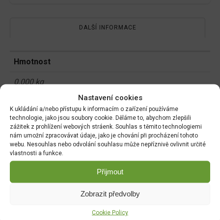
DALŠÍ INFORMACE
Hmotnost
0.000 kg
Nastavení cookies
K ukládání a/nebo přístupu k informacím o zařízení používáme
technologie, jako jsou soubory cookie. Děláme to, abychom zlepšili
Související produkty:
zážitek z prohlížení webových stráenk. Souhlas s těmito technologiemi
nám umožní zpracovávat údaje, jako je chování při procházení tohoto
webu. Nesouhlas nebo odvolání souhlasu může nepříznivě ovlivnit určité
vlastnosti a funkce.
Přijmout
DOPRAVA ZDARMA OD 1500 KČ
Doprava objednávek
od 1500 Kč,
které
nepřesahují
Zobrazit předvolby
váhu balíku
30 Kg,
je zdarma.
Cookie Policy