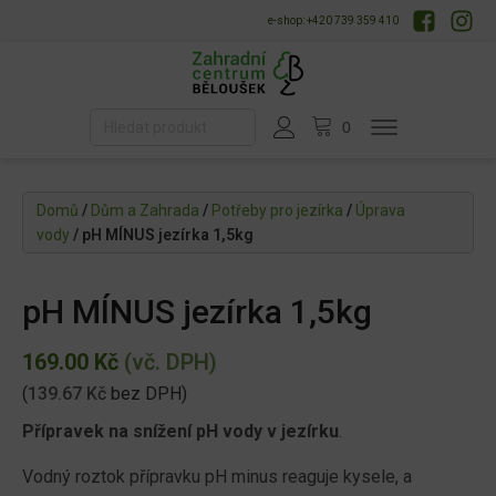
e-shop: +420 739 359 410
Domů
/
Dům a Zahrada
/
Potřeby pro jezírka
/
Úprava
vody
/ pH MÍNUS jezírka 1,5kg
pH MÍNUS jezírka 1,5kg
169.00
Kč
(vč. DPH)
(
139.67
Kč
bez DPH)
Přípravek na snížení pH vody v jezírku
.
Vodný roztok přípravku pH minus reaguje kysele, a