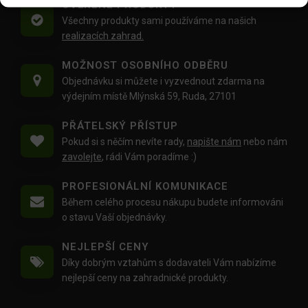
OVĚŘENÉ PRODUKTY
Všechny produkty sami používáme na našich
realizacích zahrad.
MOŽNOST OSOBNÍHO ODBĚRU
Objednávku si můžete i vyzvednout zdarma na
výdejním místě Mlýnská 59, Ruda, 27101
PŘÁTELSKÝ PŘÍSTUP
Pokud si s něčím nevíte rady,
napište nám
nebo nám
zavolejte
, rádi Vám poradíme :)
PROFESIONÁLNÍ KOMUNIKACE
Během celého procesu nákupu budete informováni
o stavu Vaší objednávky.
NEJLEPŠÍ CENY
Díky dobrým vztahům s dodavateli Vám nabízíme
nejlepší ceny na zahradnické produkty.