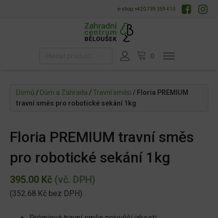
e-shop: +420 739 359 410
Domů
/
Dům a Zahrada
/
Travní směsi
/ Floria PREMIUM
travní směs pro robotické sekání 1kg
Floria PREMIUM travní směs
pro robotické sekání 1kg
395.00
Kč
(vč. DPH)
(
352.68
Kč
bez DPH)
Prémiová travní směs nejvyšší jakosti