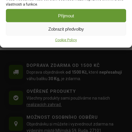
489.00
Kč
vlastnosti a funkce.
Přijmout
AGRO Travní směs DOSEV
AGRO Travní směs LOUKA-
0,5 kg
PASTVINA 2 kg
Zobrazit předvolby
DO KOŠÍKU
DO KOŠÍKU
109.00
Kč
489.00
Kč
Cookie Policy
DOPRAVA ZDARMA OD 1500 KČ
Doprava objednávek
od 1500 Kč,
které
nepřesahují
váhu balíku
30 Kg,
je zdarma.
OVĚŘENÉ PRODUKTY
Všechny produkty sami používáme na našich
realizacích zahrad.
MOŽNOST OSOBNÍHO ODBĚRU
Objednávku si můžete i vyzvednout zdarma na
výdejním místě Mlýnská 59, Ruda, 27101