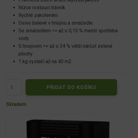
Nízce rostoucí trávník
Rychlé zakořenění
Osivo balené v hnojivu a smáčedle
Se smáčedlem => až o 0,15 % menší spotřeba
vody
S hnojivem => až o 34 % větší nárůst zelené
plochy
1 kg vystačí až na 40 m2
Floria
PŘIDAT DO KOŠÍKU
PREMIUM
travní
směs
Skladem
pro
robotické
sekání
1kg
množství