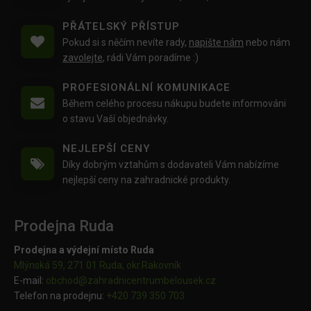
PŘÁTELSKÝ PŘÍSTUP
Pokud si s něčím nevíte rady,
napište nám
nebo nám
zavolejte
, rádi Vám poradíme :)
PROFESIONÁLNÍ KOMUNIKACE
Během celého procesu nákupu budete informováni
o stavu Vaší objednávky.
NEJLEPŠÍ CENY
Díky dobrým vztahům s dodavateli Vám nabízíme
nejlepší ceny na zahradnické produkty.
Prodejna Ruda
Prodejna a výdejní místo Ruda
Mlýnská 59, 271 01 Ruda, okr.Rakovník
E-mail:
obchod@
zahradnicentrumbelousek.cz
Telefon na prodejnu:
+420 739 350 703