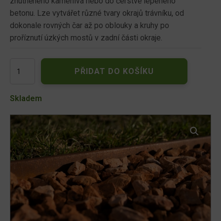
zhutněného kameniva nebo do čerstvě lepeného
betonu. Lze vytvářet různé tvary okrajů trávníku, od
dokonale rovných čar až po oblouky a kruhy po
proříznutí úzkých mostů v zadní části okraje.
Plastový
PŘIDAT DO KOŠÍKU
neviditelný
obrubník
-
Skladem
hnědý
množství