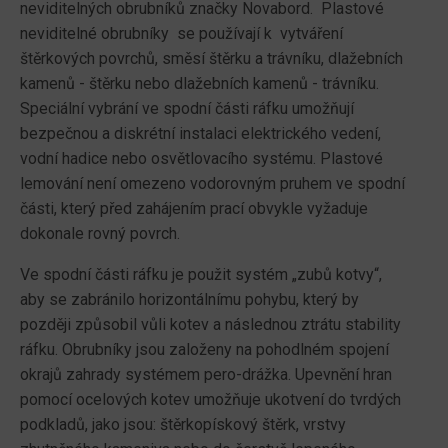
neviditelných obrubníků značky Novabord. Plastové
neviditelné obrubníky se používají k vytváření
štěrkových povrchů, směsí štěrku a trávníku, dlažebních
kamenů - štěrku nebo dlažebních kamenů - trávníku.
Speciální vybrání ve spodní části ráfku umožňují
bezpečnou a diskrétní instalaci elektrického vedení,
vodní hadice nebo osvětlovacího systému. Plastové
lemování není omezeno vodorovným pruhem ve spodní
části, který před zahájením prací obvykle vyžaduje
dokonale rovný povrch.
Ve spodní části ráfku je použit systém „zubů kotvy“,
aby se zabránilo horizontálnímu pohybu, který by
později způsobil vůli kotev a následnou ztrátu stability
ráfku. Obrubníky jsou založeny na pohodlném spojení
okrajů zahrady systémem pero-drážka. Upevnění hran
pomocí ocelových kotev umožňuje ukotvení do tvrdých
podkladů, jako jsou: štěrkopískový štěrk, vrstvy