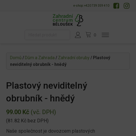
e-shop: +420 739 359 410
Domů
/
Dům a Zahrada
/
Zahradní obruby
/ Plastový
neviditelný obrubník - hnědý
Plastový neviditelný
obrubník - hnědý
99.00
Kč
(vč. DPH)
(
81.82
Kč
bez DPH)
Naše společnost je dovozcem plastových