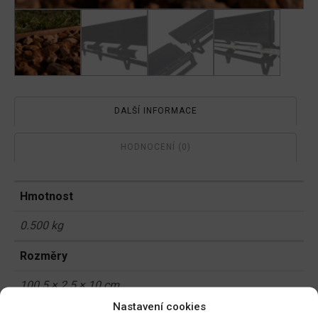
DALŠÍ INFORMACE
HODNOCENÍ (0)
Hmotnost
0.500 kg
Rozměry
100.5 × 2.5 × 10 cm
Nastavení cookies