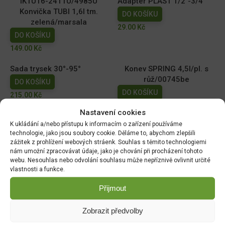
IKTU16-2411U/4985U
Adaptér PLAST 1/2"-3/4"
Konvička TUBI 1,6l tm.
DO KOŠÍKU
zelená/marsala
29.00
Kč
DO KOŠÍKU
149.00
Kč
Sada trysek 30°-95°
Konev SPRING 4,5l/pl. s
růž/00745be
DO KOŠÍKU
DO KOŠÍKU
215.00
Kč
99.00
Kč
Nastavení cookies
K ukládání a/nebo přístupu k informacím o zařízení používáme
Konvička SPRING 2,5l pl. s
Konvička SPRING 2,5l pl. s
technologie, jako jsou soubory cookie. Děláme to, abychom zlepšili
růž/zelená
růž/béžová
zážitek z prohlížení webových stráenk. Souhlas s těmito technologiemi
DO KOŠÍKU
DO KOŠÍKU
nám umožní zpracovávat údaje, jako je chování při procházení tohoto
webu. Nesouhlas nebo odvolání souhlasu může nepříznivě ovlivnit určité
89.00
Kč
89.00
Kč
vlastnosti a funkce.
Přijmout
DOPRAVA ZDARMA OD 1500 KČ
Zobrazit předvolby
Doprava objednávek
od 1500 Kč,
které
nepřesahují