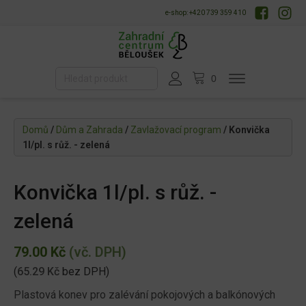
e-shop: +420 739 359 410
Domů
/
Dům a Zahrada
/
Zavlažovací program
/ Konvička
1l/pl. s růž. - zelená
Konvička 1l/pl. s růž. -
zelená
79.00
Kč
(vč. DPH)
(
65.29
Kč
bez DPH)
Plastová konev pro zalévání pokojových a balkónových