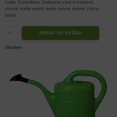
květin. S kropítkem. Dodáváme v barvě oranžové,
růžové, světle modré, světle zelené, zelené, žluté a
bordó.
Konvička
PŘIDAT DO KOŠÍKU
1l/pl.
s
růž.
Skladem
-
zelená
množství