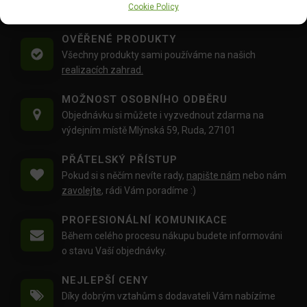
Cookie Policy
váhu balíku
30 Kg,
je zdarma.
OVĚŘENÉ PRODUKTY
Všechny produkty sami používáme na našich
realizacích zahrad.
MOŽNOST OSOBNÍHO ODBĚRU
Objednávku si můžete i vyzvednout zdarma na
výdejním místě Mlýnská 59, Ruda, 27101
PŘÁTELSKÝ PŘÍSTUP
Pokud si s něčím nevíte rady,
napište nám
nebo nám
zavolejte
, rádi Vám poradíme :)
PROFESIONÁLNÍ KOMUNIKACE
Během celého procesu nákupu budete informováni
o stavu Vaší objednávky.
NEJLEPŠÍ CENY
Díky dobrým vztahům s dodavateli Vám nabízíme