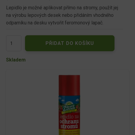
Lepidlo je možné aplikovat přímo na stromy, použít jej
na výrobu lepových desek nebo přidáním vhodného
odparníku na desku vytvořit feromonový lapač.
Forestina
PŘIDAT DO KOŠÍKU
Zdravá
zahrada
lepidlo
Skladem
na
ochranu
stromů
sprej
400
ml
množství