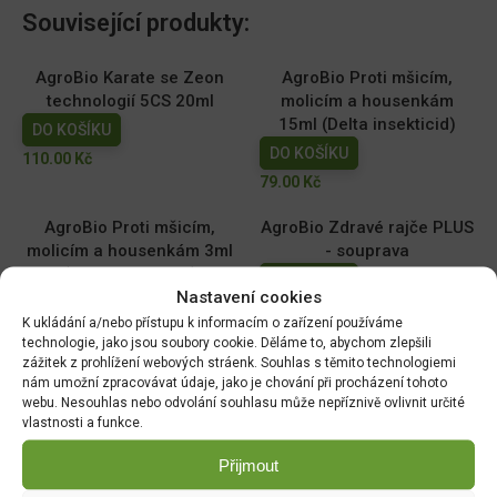
Související produkty:
AgroBio Karate se Zeon
AgroBio Proti mšicím,
technologií 5CS 20ml
molicím a housenkám
15ml (Delta insekticid)
DO KOŠÍKU
DO KOŠÍKU
110.00
Kč
79.00
Kč
AgroBio Proti mšicím,
AgroBio Zdravé rajče PLUS
molicím a housenkám 3ml
- souprava
(Delta insekticid)
DO KOŠÍKU
Nastavení cookies
DO KOŠÍKU
199.00
Kč
K ukládání a/nebo přístupu k informacím o zařízení používáme
40.00
Kč
technologie, jako jsou soubory cookie. Děláme to, abychom zlepšili
zážitek z prohlížení webových stráenk. Souhlas s těmito technologiemi
Magnicur Finito 50ml
Ferramol Neudorff
nám umožní zpracovávat údaje, jako je chování při procházení tohoto
(200g+100g navíc) 300g
webu. Nesouhlas nebo odvolání souhlasu může nepříznivě ovlivnit určité
DO KOŠÍKU
vlastnosti a funkce.
DO KOŠÍKU
169.00
Kč
149.00
Kč
Přijmout