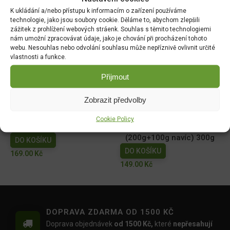
15ml (Delta insekticid)
K ukládání a/nebo přístupu k informacím o zařízení používáme
DO KOŠÍKU
technologie, jako jsou soubory cookie. Děláme to, abychom zlepšili
DO KOŠÍKU
110.00
Kč
zážitek z prohlížení webových stráenk. Souhlas s těmito technologiemi
79.00
Kč
nám umožní zpracovávat údaje, jako je chování při procházení tohoto
webu. Nesouhlas nebo odvolání souhlasu může nepříznivě ovlivnit určité
AgroBio Proti mšicím,
AgroBio Zdravé rajče PLUS
vlastnosti a funkce.
molicím a housenkám 3ml
- souprava
Přijmout
(Delta insekticid)
DO KOŠÍKU
DO KOŠÍKU
199.00
Kč
Zobrazit předvolby
40.00
Kč
Cookie Policy
Magnicur Finito 50ml
Ferramol Neudorff
(200g+100g navíc) 300g
DO KOŠÍKU
DO KOŠÍKU
169.00
Kč
149.00
Kč
DOPRAVA ZDARMA OD 1500 KČ
Doprava objednávek
od 1500 Kč,
které
nepřesahují