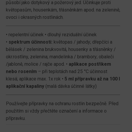
působí jako dotykový a požerový jed. Účinkuje proti
květopasům, housenkám, třásněnkám apod. na zelenině,
ovoci i okrasných rostlinách.
• repelentní účinek • dlouhý reziduální účinek
•
spektrum účinnosti:
květopas / jahody; dřepčíci a
bělásek / zelenina brukvovitá, housenky a třásněnky /
okr.rostliny, zelenina; mandelinka / brambory; obaleči
/jabloně, molice / rajče apod. •
aplikace postřikem
nebo rosením
– při teplotách nad 25 °C účinnost
klesá; aplikace max. 1x rok •
5 ml přípravku až na 100 l
aplikační kapaliny
(malá dávka účinné látky)
Používejte přípravky na ochranu rostlin bezpečně. Před
použitím si vždy přečtěte označení a informace o
přípravku.