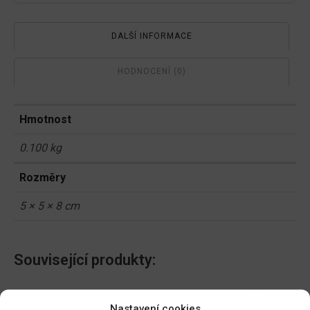
DALŠÍ INFORMACE
HODNOCENÍ (0)
Hmotnost
0.100 kg
Rozměry
5 × 5 × 8 cm
Související produkty:
AgroBio Karate se Zeon
AgroBio Proti mšicím,
Nastavení cookies
technologií 5CS 20ml
molicím a housenkám