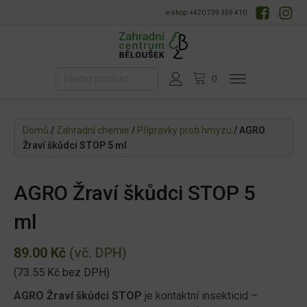
e-shop: +420 739 359 410
Domů
/
Zahradní chemie
/
Přípravky proti hmyzu
/ AGRO
Žraví škůdci STOP 5 ml
AGRO Žraví škůdci STOP 5
ml
89.00
Kč
(vč. DPH)
(
73.55
Kč
bez DPH)
AGRO Žraví škůdci STOP
je kontaktní insekticid –