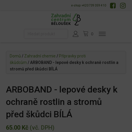
e-shop: +420 739 359 410
Domů
/
Zahradní chemie
/
Přípravky proti
škůdcům
/ ARBOBAND - lepové desky k ochraně rostlin a
stromů před škůdci BÍLÁ
ARBOBAND - lepové desky k
ochraně rostlin a stromů
před škůdci BÍLÁ
65.00
Kč
(vč. DPH)