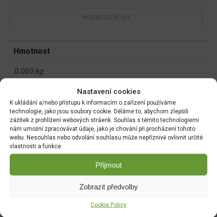
HODNOCENÍ (0)
Hmotnost
0.060 kg
Nastavení cookies
Rozměry
K ukládání a/nebo přístupu k informacím o zařízení používáme
12 × 0.5 × 25 cm
technologie, jako jsou soubory cookie. Děláme to, abychom zlepšili
zážitek z prohlížení webových stráenk. Souhlas s těmito technologiemi
nám umožní zpracovávat údaje, jako je chování při procházení tohoto
webu. Nesouhlas nebo odvolání souhlasu může nepříznivě ovlivnit určité
vlastnosti a funkce.
Související produkty:
Přijmout
AgroBio Karate se Zeon
AgroBio Proti mšicím,
technologií 5CS 20ml
molicím a housenkám
Zobrazit předvolby
15ml (Delta insekticid)
DO KOŠÍKU
Cookie Policy
DO KOŠÍKU
110.00
Kč