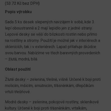
(
53.72
Kč
bez DPH)
Popis výrobku
Sada 5 ks desek slepených navzájem k sobě, kde 3
lepí oboustranně a 2 mají lepidlo jen z jedné strany.
Lepové desky se věší do blízkosti rostlin nebo přímo
na rostliny a stromy. Použití je možné jak v interiérech a
sklenících, tak i v exteriérech. Lapač přitahuje škůdce
svou barvou. Nabízíme ve třech barevných provedeních
– žlutá, modrá, bílá.
Oblast použití
Žluté desky – zelenina, třešně, višně. Určené k boji proti
molicím, mšicím, smutnicím, třásněnkám, dřepčíkům
vrtuli třešňové.
Modré desky – zelenina, pokojové rostliny, skleníkové
kultury. Určené k boji proti třásněnkám, vrtalkám,