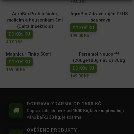
79.00
Kč
AgroBio Proti mšicím,
AgroBio Zdravé rajče PLUS
molicím a housenkám 3ml
- souprava
(Delta insekticid)
DO KOŠÍKU
DO KOŠÍKU
199.00
Kč
40.00
Kč
Magnicur Finito 50ml
Ferramol Neudorff
(200g+100g navíc) 300g
DO KOŠÍKU
DO KOŠÍKU
169.00
Kč
149.00
Kč
DOPRAVA ZDARMA OD 1500 KČ
Doprava objednávek
od 1500 Kč,
které
nepřesahují
váhu balíku
30 Kg,
je zdarma.
OVĚŘENÉ PRODUKTY