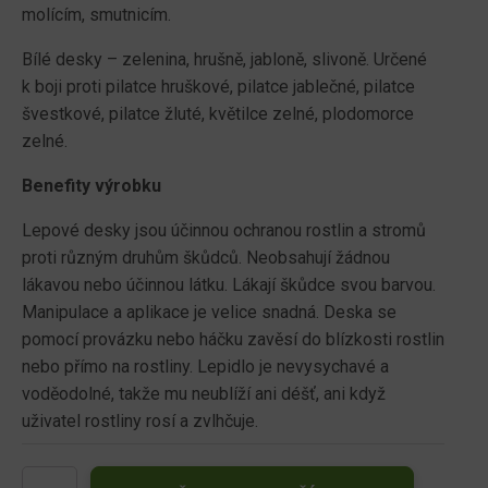
molícím, smutnicím.
Bílé desky – zelenina, hrušně, jabloně, slivoně. Určené
k boji proti pilatce hruškové, pilatce jablečné, pilatce
švestkové, pilatce žluté, květilce zelné, plodomorce
zelné.
Benefity výrobku
Lepové desky jsou účinnou ochranou rostlin a stromů
proti různým druhům škůdců. Neobsahují žádnou
lákavou nebo účinnou látku. Lákají škůdce svou barvou.
Manipulace a aplikace je velice snadná. Deska se
pomocí provázku nebo háčku zavěsí do blízkosti rostlin
nebo přímo na rostliny. Lepidlo je nevysychavé a
voděodolné, takže mu neublíží ani déšť, ani když
uživatel rostliny rosí a zvlhčuje.
ARBOBAND