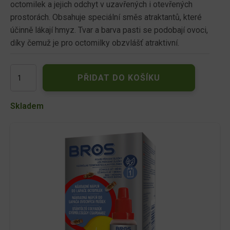
octomilek a jejich odchyt v uzavřených i otevřených
prostorách. Obsahuje speciální směs atraktantů, které
účinně lákají hmyz. Tvar a barva pasti se podobají ovoci,
díky čemuž je pro octomilky obzvlášť atraktivní.
BROS
PŘIDAT DO KOŠÍKU
náplň
do
pasti
Skladem
na
octomilky
množství