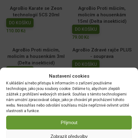
AgroBio Karate se Zeon
AgroBio Proti mšicím,
technologií 5CS 20ml
molicím a housenkám
15ml (Delta insekticid)
DO KOŠÍKU
DO KOŠÍKU
110.00
Kč
79.00
Kč
AgroBio Proti mšicím,
AgroBio Zdravé rajče PLUS
molicím a housenkám 3ml
- souprava
(Delta insekticid)
DO KOŠÍKU
DO KOŠÍKU
199.00
Kč
Nastavení cookies
40.00
Kč
K ukládání a/nebo přístupu k informacím o zařízení používáme
technologie, jako jsou soubory cookie. Děláme to, abychom zlepšili
Magnicur Finito 50ml
Ferramol Neudorff
zážitek z prohlížení webových stráenk. Souhlas s těmito technologiemi
(200g+100g navíc) 300g
DO KOŠÍKU
nám umožní zpracovávat údaje, jako je chování při procházení tohoto
webu. Nesouhlas nebo odvolání souhlasu může nepříznivě ovlivnit určité
DO KOŠÍKU
169.00
Kč
vlastnosti a funkce.
149.00
Kč
Přijmout
Zobrazit předvolby