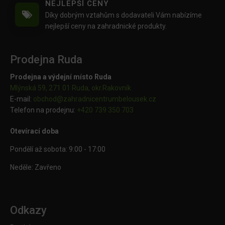
NEJLEPŠÍ CENY
Díky dobrým vztahům s dodavateli Vám nabízíme
nejlepší ceny na zahradnické produkty.
Prodejna Ruda
Prodejna a výdejní místo Ruda
Mlýnská 59, 271 01 Ruda, okr.Rakovník
E-mail:
obchod@
zahradnicentrumbelousek.cz
Telefon na prodejnu:
+420 739 350 703
Otevírací doba
Pondělí až sobota: 9:00 - 17:00
Neděle: Zavřeno
Odkazy