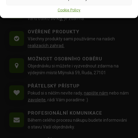
DOPRAVA ZDARMA OD 1500 KČ
Cookie Policy
Doprava objednávek
od 1500 Kč,
které
nepřesahují
váhu balíku
30 Kg,
je zdarma.
OVĚŘENÉ PRODUKTY
Všechny produkty sami používáme na našich
realizacích zahrad.
MOŽNOST OSOBNÍHO ODBĚRU
Objednávku si můžete i vyzvednout zdarma na
výdejním místě Mlýnská 59, Ruda, 27101
PŘÁTELSKÝ PŘÍSTUP
Pokud si s něčím nevíte rady,
napište nám
nebo nám
zavolejte
, rádi Vám poradíme :)
PROFESIONÁLNÍ KOMUNIKACE
Během celého procesu nákupu budete informováni
o stavu Vaší objednávky.