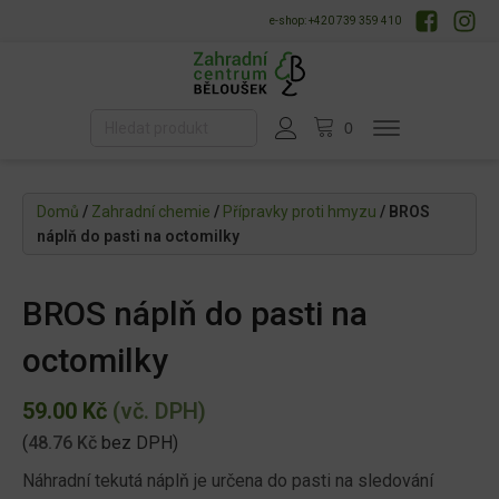
e-shop: +420 739 359 410
Domů
/
Zahradní chemie
/
Přípravky proti hmyzu
/ BROS
náplň do pasti na octomilky
BROS náplň do pasti na
octomilky
59.00
Kč
(vč. DPH)
(
48.76
Kč
bez DPH)
Náhradní tekutá náplň je určena do pasti na sledování