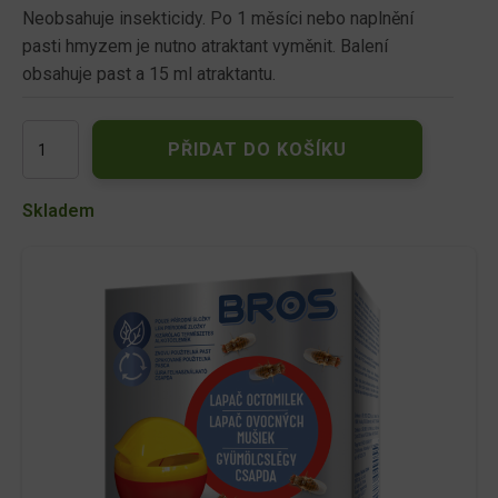
Neobsahuje insekticidy. Po 1 měsíci nebo naplnění
pasti hmyzem je nutno atraktant vyměnit. Balení
obsahuje past a 15 ml atraktantu.
BROS
PŘIDAT DO KOŠÍKU
past
na
octomilky
Skladem
množství