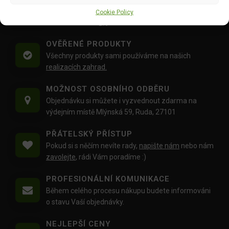
Doprava objednávek
od 1500 Kč,
které
nepřesahují
Cookie Policy
váhu balíku
30 Kg,
je zdarma.
OVĚŘENÉ PRODUKTY
Všechny produkty sami používáme na našich
realizacích zahrad.
MOŽNOST OSOBNÍHO ODBĚRU
Objednávku si můžete i vyzvednout zdarma na
výdejním místě Mlýnská 59, Ruda, 27101
PŘÁTELSKÝ PŘÍSTUP
Pokud si s něčím nevíte rady,
napište nám
nebo nám
zavolejte
, rádi Vám poradíme :)
PROFESIONÁLNÍ KOMUNIKACE
Během celého procesu nákupu budete informováni
o stavu Vaší objednávky.
NEJLEPŠÍ CENY