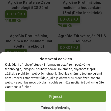
AgroBio Karate se Zeon
AgroBio Proti mšicím,
technologií 5CS 20ml
molicím a housenkám
15ml (Delta insekticid)
DO KOŠÍKU
DO KOŠÍKU
110.00
Kč
79.00
Kč
AgroBio Proti mšicím,
AgroBio Zdravé rajče PLUS
molicím a housenkám 3ml
- souprava
(Delta insekticid)
DO KOŠÍKU
DO KOŠÍKU
199.00
Kč
Nastavení cookies
40.00
Kč
K ukládání a/nebo přístupu k informacím o zařízení používáme
Magnicur Finito 50ml
Ferramol Neudorff
technologie, jako jsou soubory cookie. Děláme to, abychom zlepšili
zážitek z prohlížení webových stráenk. Souhlas s těmito technologiemi
(200g+100g navíc) 300g
DO KOŠÍKU
nám umožní zpracovávat údaje, jako je chování při procházení tohoto
DO KOŠÍKU
169.00
Kč
webu. Nesouhlas nebo odvolání souhlasu může nepříznivě ovlivnit určité
vlastnosti a funkce.
149.00
Kč
Přijmout
Zobrazit předvolby
DOPRAVA ZDARMA OD 1500 KČ