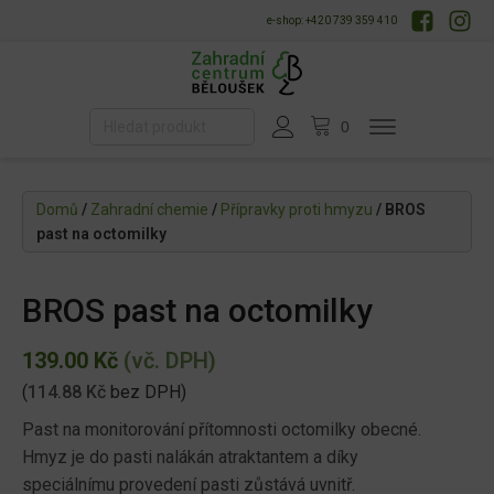
e-shop: +420 739 359 410
Domů
/
Zahradní chemie
/
Přípravky proti hmyzu
/ BROS
past na octomilky
BROS past na octomilky
139.00
Kč
(vč. DPH)
(
114.88
Kč
bez DPH)
Past na monitorování přítomnosti octomilky obecné.
Hmyz je do pasti nalákán atraktantem a díky
speciálnímu provedení pasti zůstává uvnitř.